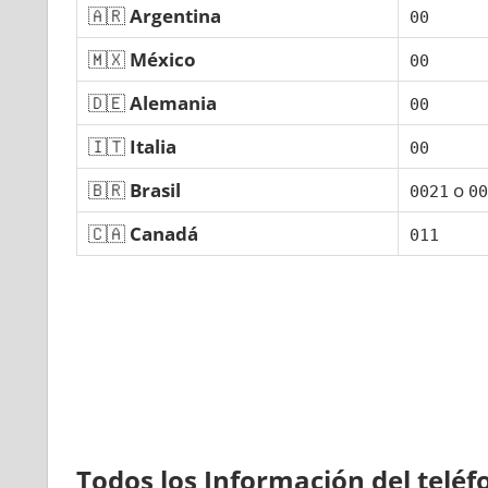
🇦🇷
Argentina
00
🇲🇽
México
00
🇩🇪
Alemania
00
🇮🇹
Italia
00
🇧🇷
Brasil
ο
0021
00
🇨🇦
Canadá
011
Todos los Información del telé