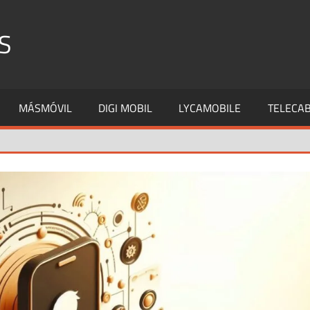
S
MÁSMÓVIL
DIGI MOBIL
LYCAMOBILE
TELECAB