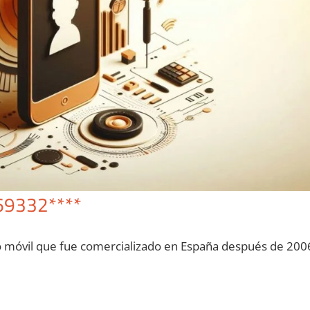
69332****
o móvil quе fue comercializado en España después dе 200