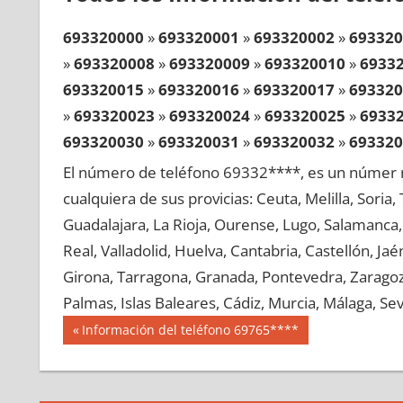
693320000
»
693320001
»
693320002
»
693320
»
693320008
»
693320009
»
693320010
»
6933
693320015
»
693320016
»
693320017
»
693320
»
693320023
»
693320024
»
693320025
»
6933
693320030
»
693320031
»
693320032
»
693320
»
693320038
»
693320039
»
693320040
»
6933
El número de teléfono 69332****, es un númer r
693320045
»
693320046
»
693320047
»
693320
cualquiera de sus provicias: Ceuta, Melilla, Soria
»
693320053
»
693320054
»
693320055
»
6933
Guadalajara, La Rioja, Ourense, Lugo, Salamanca, 
693320060
»
693320061
»
693320062
»
693320
Real, Valladolid, Huelva, Cantabria, Castellón, J
»
693320068
»
693320069
»
693320070
»
6933
Girona, Tarragona, Granada, Pontevedra, Zaragoza
693320075
»
693320076
»
693320077
»
693320
Palmas, Islas Baleares, Cádiz, Murcia, Málaga, Sevi
»
693320083
»
693320084
»
693320085
»
6933
Navegación
69332
Entrada
Información del teléfono 69765****
693320090
»
693320091
»
693320092
»
693320
anterior:
de
»
693320098
»
693320099
»
693320100
»
6933
entradas
693320105
»
693320106
»
693320107
»
693320