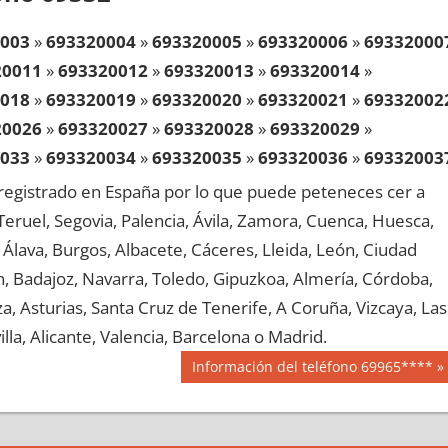
003
»
693320004
»
693320005
»
693320006
»
69332000
20011
»
693320012
»
693320013
»
693320014
»
018
»
693320019
»
693320020
»
693320021
»
69332002
20026
»
693320027
»
693320028
»
693320029
»
033
»
693320034
»
693320035
»
693320036
»
69332003
20041
»
693320042
»
693320043
»
693320044
»
egistrado en España por lo que puede peteneces cer a
048
»
693320049
»
693320050
»
693320051
»
69332005
, Teruel, Segovia, Palencia, Ávila, Zamora, Cuenca, Huesca,
20056
»
693320057
»
693320058
»
693320059
»
Álava, Burgos, Albacete, Cáceres, Lleida, León, Ciudad
063
»
693320064
»
693320065
»
693320066
»
69332006
aén, Badajoz, Navarra, Toledo, Gipuzkoa, Almería, Córdoba,
20071
»
693320072
»
693320073
»
693320074
»
, Asturias, Santa Cruz de Tenerife, A Coruña, Vizcaya, Las
078
»
693320079
»
693320080
»
693320081
»
69332008
lla, Alicante, Valencia, Barcelona o Madrid.
20086
»
693320087
»
693320088
»
693320089
»
Siguiente
Información del teléfono 69965****
093
»
693320094
»
693320095
»
693320096
»
69332009
entrada:
20101
»
693320102
»
693320103
»
693320104
»
108
»
693320109
»
693320110
»
693320111
»
69332011