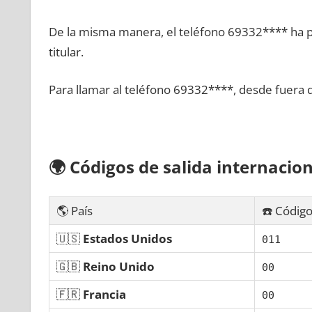
De la misma manera, el teléfono 69332**** ha po
titular.
Para llamar al teléfono 69332****, desde fuera 
🌍
Códigos dе salida internacion
🌎 País
☎️ Código
🇺🇸
Estados Unidos
011
🇬🇧
Reino Unido
00
🇫🇷
Francia
00