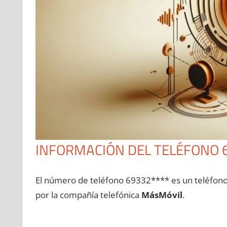
INFORMACIÓN DEL TELÉFONO 
El número dе teléfono 69332**** es un teléfon
pοr la compañía telefónica
MásMóvil
.