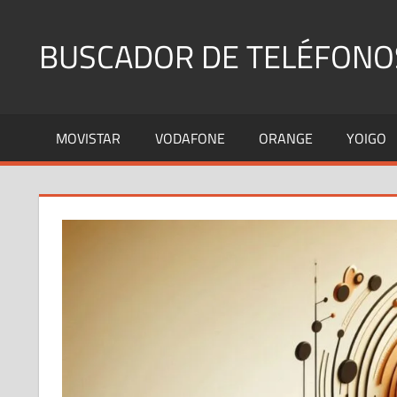
Saltar
al
BUSCADOR DE TELÉFONO
contenido
Identifica
Números
MOVISTAR
VODAFONE
ORANGE
YOIGO
Fijos
y
Móviles