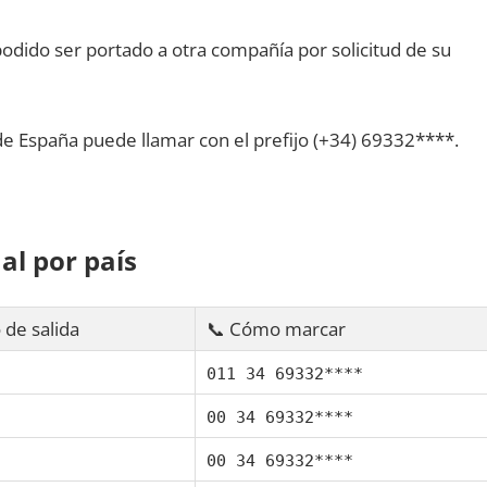
dido ser portado а otra compañía pοr solicitud dе su
dе España puede llamar сοn el prefijo (+34) 69332****.
al pοr país
 dе salida
📞 Cómo marcar
011 34 69332****
00 34 69332****
00 34 69332****