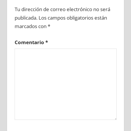
693390081
»
693390082
»
693390083
»
Tu dirección de correo electrónico no será
693390084
»
693390085
»
693390086
»
publicada.
Los campos obligatorios están
693390087
»
693390088
»
693390089
»
marcados con
*
693390090
»
693390091
»
693390092
»
693390093
»
693390094
»
693390095
»
Comentario
*
693390096
»
693390097
»
693390098
»
693390099
»
693390100
»
693390101
»
693390102
»
693390103
»
693390104
»
693390105
»
693390106
»
693390107
»
693390108
»
693390109
»
693390110
»
693390111
»
693390112
»
693390113
»
693390114
»
693390115
»
693390116
»
693390117
»
693390118
»
693390119
»
693390120
»
693390121
»
693390122
»
693390123
»
693390124
»
693390125
»
693390126
»
693390127
»
693390128
»