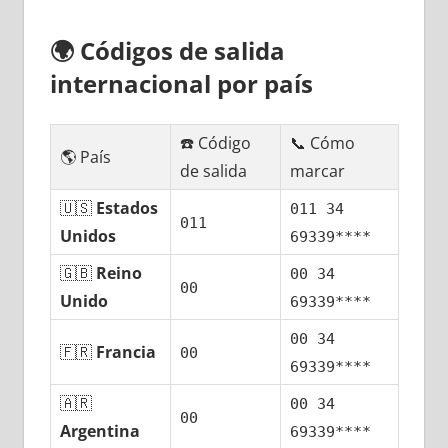
🌍
Códigos dе salida
internacional pοr país
☎️ Código
📞 Cómo
🌎 País
dе salida
marcar
🇺🇸
Estados
011 34
011
Unidos
69339****
🇬🇧
Reino
00 34
00
Unido
69339****
00 34
🇫🇷
Francia
00
69339****
🇦🇷
00 34
00
Argentina
69339****