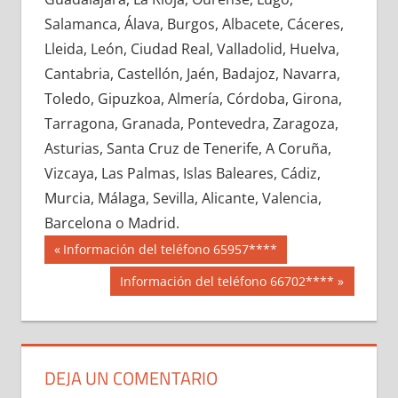
693390033
»
693390034
»
693390035
»
Salamanca, Álava, Burgos, Albacete, Cáceres,
693390036
»
693390037
»
693390038
»
Lleida, León, Ciudad Real, Valladolid, Huelva,
693390039
»
693390040
»
693390041
»
Cantabria, Castellón, Jaén, Badajoz, Navarra,
693390042
»
693390043
»
693390044
»
Toledo, Gipuzkoa, Almería, Córdoba, Girona,
693390045
»
693390046
»
693390047
»
Tarragona, Granada, Pontevedra, Zaragoza,
693390048
»
693390049
»
693390050
»
Asturias, Santa Cruz de Tenerife, A Coruña,
693390051
»
693390052
»
693390053
»
Vizcaya, Las Palmas, Islas Baleares, Cádiz,
693390054
»
693390055
»
693390056
»
Murcia, Málaga, Sevilla, Alicante, Valencia,
693390057
»
693390058
»
693390059
»
Barcelona o Madrid.
693390060
»
693390061
»
693390062
»
Navegación
69339
Entrada
Información del teléfono 65957****
693390063
»
693390064
»
693390065
»
anterior:
de
Siguiente
Información del teléfono 66702****
693390066
»
693390067
»
693390068
»
entrada:
entradas
693390069
»
693390070
»
693390071
»
693390072
»
693390073
»
693390074
»
693390075
»
693390076
»
693390077
»
DEJA UN COMENTARIO
693390078
»
693390079
»
693390080
»