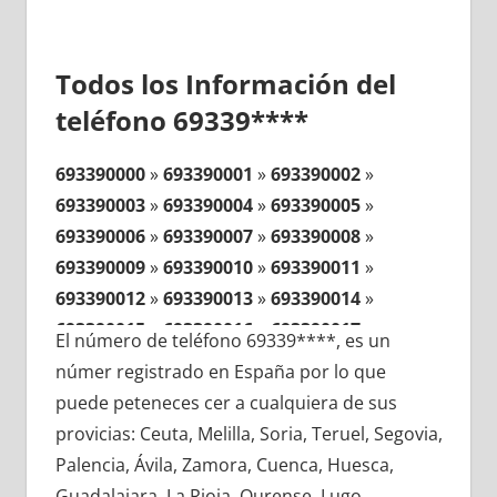
Todos los Información del
teléfono 69339****
693390000
»
693390001
»
693390002
»
693390003
»
693390004
»
693390005
»
693390006
»
693390007
»
693390008
»
693390009
»
693390010
»
693390011
»
693390012
»
693390013
»
693390014
»
693390015
»
693390016
»
693390017
»
El número de teléfono 69339****, es un
693390018
»
693390019
»
693390020
»
númer registrado en España por lo que
693390021
»
693390022
»
693390023
»
puede peteneces cer a cualquiera de sus
693390024
»
693390025
»
693390026
»
provicias: Ceuta, Melilla, Soria, Teruel, Segovia,
693390027
»
693390028
»
693390029
»
Palencia, Ávila, Zamora, Cuenca, Huesca,
693390030
»
693390031
»
693390032
»
Guadalajara, La Rioja, Ourense, Lugo,