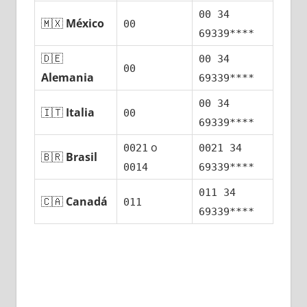
00 34
🇲🇽
México
00
69339****
🇩🇪
00 34
00
Alemania
69339****
00 34
🇮🇹
Italia
00
69339****
ο
0021
0021 34
🇧🇷
Brasil
0014
69339****
011 34
🇨🇦
Canadá
011
69339****