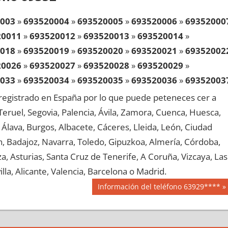
003
»
693520004
»
693520005
»
693520006
»
69352000
20011
»
693520012
»
693520013
»
693520014
»
018
»
693520019
»
693520020
»
693520021
»
69352002
20026
»
693520027
»
693520028
»
693520029
»
033
»
693520034
»
693520035
»
693520036
»
69352003
20041
»
693520042
»
693520043
»
693520044
»
egistrado en España por lo que puede peteneces cer a
048
»
693520049
»
693520050
»
693520051
»
69352005
, Teruel, Segovia, Palencia, Ávila, Zamora, Cuenca, Huesca,
20056
»
693520057
»
693520058
»
693520059
»
Álava, Burgos, Albacete, Cáceres, Lleida, León, Ciudad
063
»
693520064
»
693520065
»
693520066
»
69352006
aén, Badajoz, Navarra, Toledo, Gipuzkoa, Almería, Córdoba,
20071
»
693520072
»
693520073
»
693520074
»
, Asturias, Santa Cruz de Tenerife, A Coruña, Vizcaya, Las
078
»
693520079
»
693520080
»
693520081
»
69352008
lla, Alicante, Valencia, Barcelona o Madrid.
20086
»
693520087
»
693520088
»
693520089
»
Siguiente
Información del teléfono 63929****
093
»
693520094
»
693520095
»
693520096
»
69352009
entrada:
20101
»
693520102
»
693520103
»
693520104
»
108
»
693520109
»
693520110
»
693520111
»
69352011