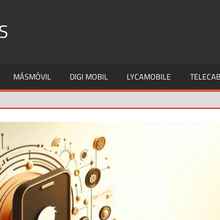
S
MÁSMÓVIL
DIGI MOBIL
LYCAMOBILE
TELECAB