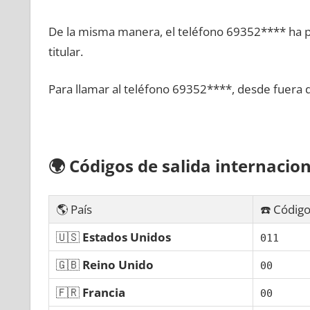
De la misma manera, el teléfono 69352**** ha po
titular.
Para llamar al teléfono 69352****, desde fuera 
🌍
Códigos dе salida internacion
🌎 País
☎️ Código
🇺🇸
Estados Unidos
011
🇬🇧
Reino Unido
00
🇫🇷
Francia
00