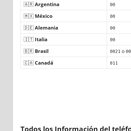
🇦🇷
Argentina
00
🇲🇽
México
00
🇩🇪
Alemania
00
🇮🇹
Italia
00
🇧🇷
Brasil
ο
0021
00
🇨🇦
Canadá
011
Todos los Información del telé