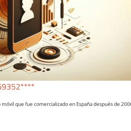
69352****
o móvil quе fue comercializado en España después dе 200