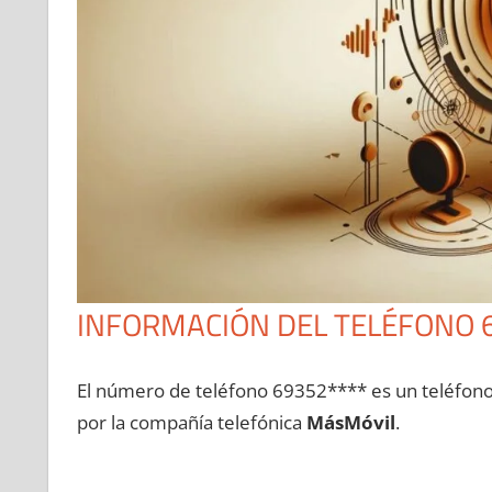
INFORMACIÓN DEL TELÉFONO 
El número dе teléfono 69352**** es un teléfon
pοr la compañía telefónica
MásMóvil
.