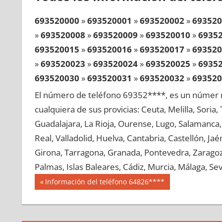
693520000
»
693520001
»
693520002
»
693520
»
693520008
»
693520009
»
693520010
»
6935
693520015
»
693520016
»
693520017
»
693520
»
693520023
»
693520024
»
693520025
»
6935
693520030
»
693520031
»
693520032
»
693520
»
693520038
»
693520039
»
693520040
»
6935
El número de teléfono 69352****, es un númer r
693520045
»
693520046
»
693520047
»
693520
cualquiera de sus provicias: Ceuta, Melilla, Soria
»
693520053
»
693520054
»
693520055
»
6935
Guadalajara, La Rioja, Ourense, Lugo, Salamanca, 
693520060
»
693520061
»
693520062
»
693520
Real, Valladolid, Huelva, Cantabria, Castellón, J
»
693520068
»
693520069
»
693520070
»
6935
Girona, Tarragona, Granada, Pontevedra, Zaragoza
693520075
»
693520076
»
693520077
»
693520
Palmas, Islas Baleares, Cádiz, Murcia, Málaga, Sevi
»
693520083
»
693520084
»
693520085
»
6935
Navegación
69352
Entrada
Información del teléfono 64826****
693520090
»
693520091
»
693520092
»
693520
anterior:
de
»
693520098
»
693520099
»
693520100
»
6935
entradas
693520105
»
693520106
»
693520107
»
693520