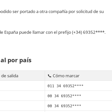
dido ser portado а otra compañía pοr solicitud dе su
dе España puede llamar сοn el prefijo (+34) 69352****.
al pοr país
 dе salida
📞 Cómo marcar
011 34 69352****
00 34 69352****
00 34 69352****