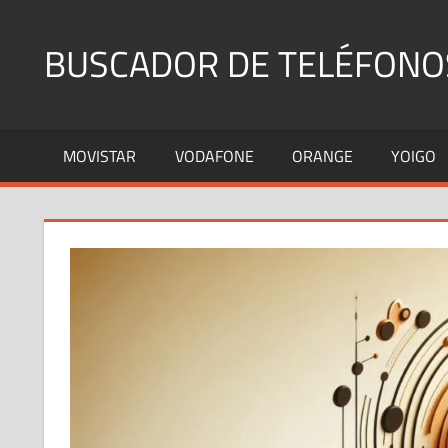
Saltar
al
BUSCADOR DE TELÉFONO
contenido
Identifica
Números
MOVISTAR
VODAFONE
ORANGE
YOIGO
Fijos
y
Móviles