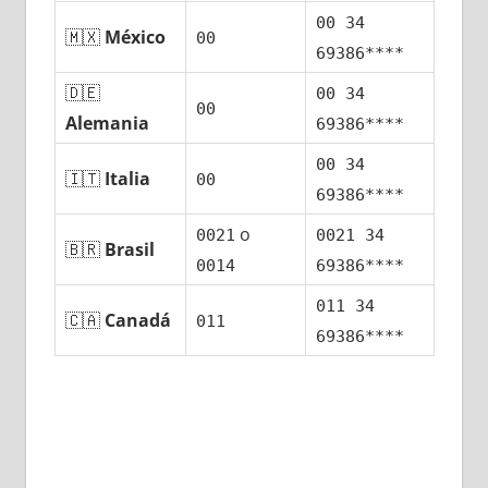
00 34
🇲🇽
México
00
69386****
🇩🇪
00 34
00
Alemania
69386****
00 34
🇮🇹
Italia
00
69386****
ο
0021
0021 34
🇧🇷
Brasil
0014
69386****
011 34
🇨🇦
Canadá
011
69386****