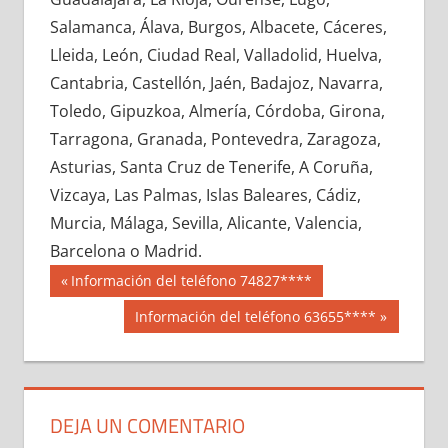
693860033
»
693860034
»
693860035
»
Salamanca, Álava, Burgos, Albacete, Cáceres,
693860036
»
693860037
»
693860038
»
Lleida, León, Ciudad Real, Valladolid, Huelva,
693860039
»
693860040
»
693860041
»
Cantabria, Castellón, Jaén, Badajoz, Navarra,
693860042
»
693860043
»
693860044
»
Toledo, Gipuzkoa, Almería, Córdoba, Girona,
693860045
»
693860046
»
693860047
»
Tarragona, Granada, Pontevedra, Zaragoza,
693860048
»
693860049
»
693860050
»
Asturias, Santa Cruz de Tenerife, A Coruña,
693860051
»
693860052
»
693860053
»
Vizcaya, Las Palmas, Islas Baleares, Cádiz,
693860054
»
693860055
»
693860056
»
Murcia, Málaga, Sevilla, Alicante, Valencia,
693860057
»
693860058
»
693860059
»
Barcelona o Madrid.
693860060
»
693860061
»
693860062
»
Navegación
69386
Entrada
Información del teléfono 74827****
693860063
»
693860064
»
693860065
»
anterior:
de
Siguiente
Información del teléfono 63655****
693860066
»
693860067
»
693860068
»
entrada:
entradas
693860069
»
693860070
»
693860071
»
693860072
»
693860073
»
693860074
»
693860075
»
693860076
»
693860077
»
DEJA UN COMENTARIO
693860078
»
693860079
»
693860080
»