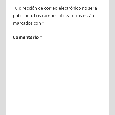
693860081
»
693860082
»
693860083
»
Tu dirección de correo electrónico no será
693860084
»
693860085
»
693860086
»
publicada.
Los campos obligatorios están
693860087
»
693860088
»
693860089
»
marcados con
*
693860090
»
693860091
»
693860092
»
693860093
»
693860094
»
693860095
»
Comentario
*
693860096
»
693860097
»
693860098
»
693860099
»
693860100
»
693860101
»
693860102
»
693860103
»
693860104
»
693860105
»
693860106
»
693860107
»
693860108
»
693860109
»
693860110
»
693860111
»
693860112
»
693860113
»
693860114
»
693860115
»
693860116
»
693860117
»
693860118
»
693860119
»
693860120
»
693860121
»
693860122
»
693860123
»
693860124
»
693860125
»
693860126
»
693860127
»
693860128
»