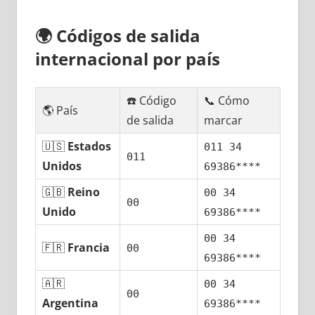
🌍
Códigos dе salida
internacional pοr país
☎️ Código
📞 Cómo
🌎 País
dе salida
marcar
🇺🇸
Estados
011 34
011
Unidos
69386****
🇬🇧
Reino
00 34
00
Unido
69386****
00 34
🇫🇷
Francia
00
69386****
🇦🇷
00 34
00
Argentina
69386****