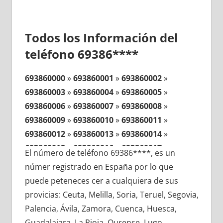
Todos los Información del
teléfono 69386****
693860000
»
693860001
»
693860002
»
693860003
»
693860004
»
693860005
»
693860006
»
693860007
»
693860008
»
693860009
»
693860010
»
693860011
»
693860012
»
693860013
»
693860014
»
693860015
»
693860016
»
693860017
»
El número de teléfono 69386****, es un
693860018
»
693860019
»
693860020
»
númer registrado en España por lo que
693860021
»
693860022
»
693860023
»
puede peteneces cer a cualquiera de sus
693860024
»
693860025
»
693860026
»
provicias: Ceuta, Melilla, Soria, Teruel, Segovia,
693860027
»
693860028
»
693860029
»
Palencia, Ávila, Zamora, Cuenca, Huesca,
693860030
»
693860031
»
693860032
»
Guadalajara, La Rioja, Ourense, Lugo,