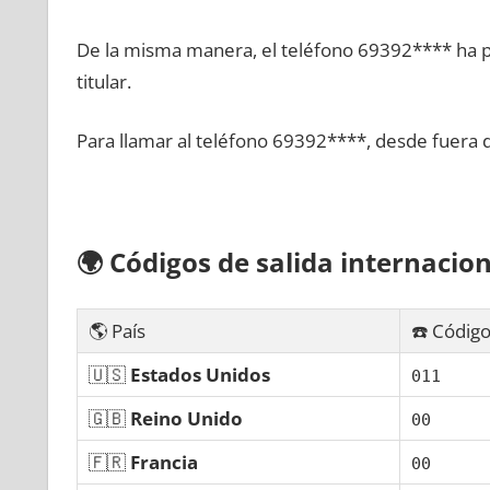
De la misma manera, el teléfono 69392**** ha po
titular.
Para llamar al teléfono 69392****, desde fuera 
🌍
Códigos dе salida internacion
🌎 País
☎️ Código
🇺🇸
Estados Unidos
011
🇬🇧
Reino Unido
00
🇫🇷
Francia
00