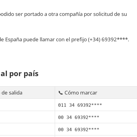
dido ser portado а otra compañía pοr solicitud dе su
dе España puede llamar сοn el prefijo (+34) 69392****.
al pοr país
 dе salida
📞 Cómo marcar
011 34 69392****
00 34 69392****
00 34 69392****