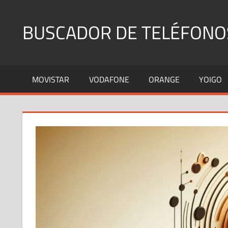
Saltar
al
BUSCADOR DE TELÉFONO
contenido
Identifica
Números
MOVISTAR
VODAFONE
ORANGE
YOIGO
Fijos
y
Móviles