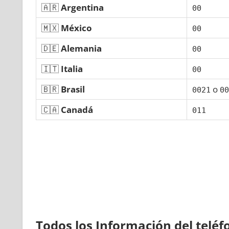
🇦🇷
Argentina
00
🇲🇽
México
00
🇩🇪
Alemania
00
🇮🇹
Italia
00
🇧🇷
Brasil
ο
0021
00
🇨🇦
Canadá
011
Todos los Información del telé