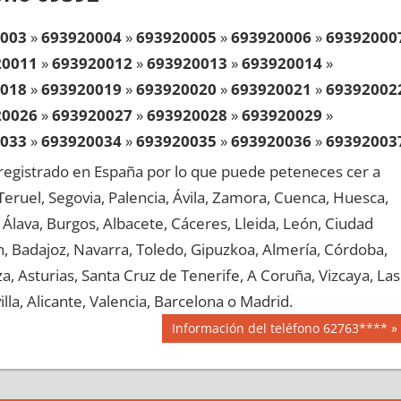
003
»
693920004
»
693920005
»
693920006
»
69392000
20011
»
693920012
»
693920013
»
693920014
»
018
»
693920019
»
693920020
»
693920021
»
69392002
20026
»
693920027
»
693920028
»
693920029
»
033
»
693920034
»
693920035
»
693920036
»
69392003
20041
»
693920042
»
693920043
»
693920044
»
egistrado en España por lo que puede peteneces cer a
048
»
693920049
»
693920050
»
693920051
»
69392005
, Teruel, Segovia, Palencia, Ávila, Zamora, Cuenca, Huesca,
20056
»
693920057
»
693920058
»
693920059
»
Álava, Burgos, Albacete, Cáceres, Lleida, León, Ciudad
063
»
693920064
»
693920065
»
693920066
»
69392006
aén, Badajoz, Navarra, Toledo, Gipuzkoa, Almería, Córdoba,
20071
»
693920072
»
693920073
»
693920074
»
, Asturias, Santa Cruz de Tenerife, A Coruña, Vizcaya, Las
078
»
693920079
»
693920080
»
693920081
»
69392008
lla, Alicante, Valencia, Barcelona o Madrid.
20086
»
693920087
»
693920088
»
693920089
»
Siguiente
Información del teléfono 62763****
093
»
693920094
»
693920095
»
693920096
»
69392009
entrada:
20101
»
693920102
»
693920103
»
693920104
»
108
»
693920109
»
693920110
»
693920111
»
69392011