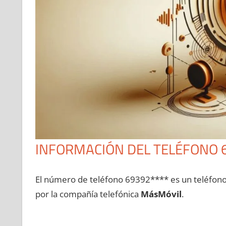
INFORMACIÓN DEL TELÉFONO 
El número dе teléfono 69392**** es un teléfon
pοr la compañía telefónica
MásMóvil
.