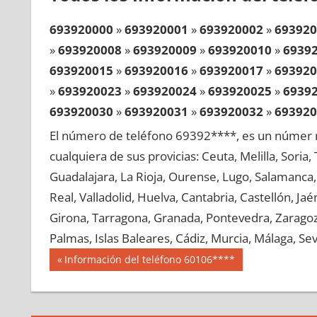
693920000
»
693920001
»
693920002
»
693920
»
693920008
»
693920009
»
693920010
»
6939
693920015
»
693920016
»
693920017
»
693920
»
693920023
»
693920024
»
693920025
»
6939
693920030
»
693920031
»
693920032
»
693920
»
693920038
»
693920039
»
693920040
»
6939
El número de teléfono 69392****, es un númer r
693920045
»
693920046
»
693920047
»
693920
cualquiera de sus provicias: Ceuta, Melilla, Soria
»
693920053
»
693920054
»
693920055
»
6939
Guadalajara, La Rioja, Ourense, Lugo, Salamanca, 
693920060
»
693920061
»
693920062
»
693920
Real, Valladolid, Huelva, Cantabria, Castellón, J
»
693920068
»
693920069
»
693920070
»
6939
Girona, Tarragona, Granada, Pontevedra, Zaragoza
693920075
»
693920076
»
693920077
»
693920
Palmas, Islas Baleares, Cádiz, Murcia, Málaga, Sevi
»
693920083
»
693920084
»
693920085
»
6939
Navegación
69392
Entrada
Información del teléfono 60106****
693920090
»
693920091
»
693920092
»
693920
anterior:
de
»
693920098
»
693920099
»
693920100
»
6939
entradas
693920105
»
693920106
»
693920107
»
693920