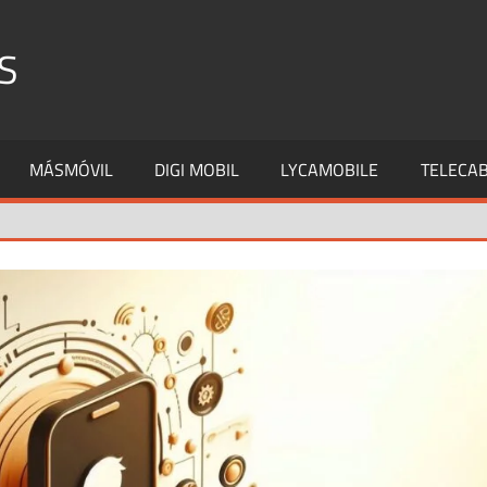
S
MÁSMÓVIL
DIGI MOBIL
LYCAMOBILE
TELECAB