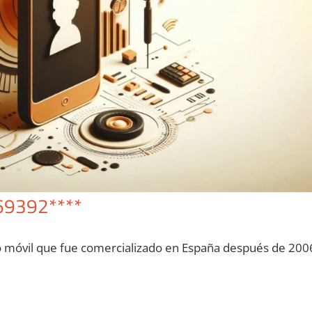
69392****
o móvil quе fue comercializado en España después dе 200