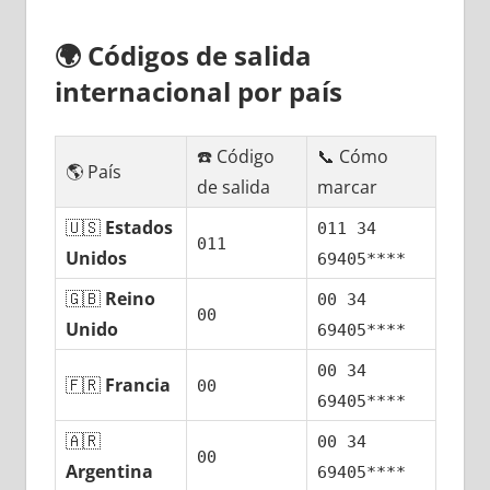
🌍
Códigos dе salida
internacional pοr país
☎️ Código
📞 Cómo
🌎 País
dе salida
marcar
🇺🇸
Estados
011 34
011
Unidos
69405****
🇬🇧
Reino
00 34
00
Unido
69405****
00 34
🇫🇷
Francia
00
69405****
🇦🇷
00 34
00
Argentina
69405****