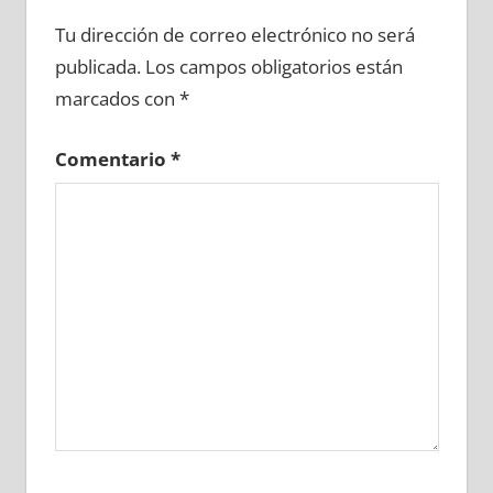
694050081
»
694050082
»
694050083
»
Tu dirección de correo electrónico no será
694050084
»
694050085
»
694050086
»
publicada.
Los campos obligatorios están
694050087
»
694050088
»
694050089
»
marcados con
*
694050090
»
694050091
»
694050092
»
694050093
»
694050094
»
694050095
»
Comentario
*
694050096
»
694050097
»
694050098
»
694050099
»
694050100
»
694050101
»
694050102
»
694050103
»
694050104
»
694050105
»
694050106
»
694050107
»
694050108
»
694050109
»
694050110
»
694050111
»
694050112
»
694050113
»
694050114
»
694050115
»
694050116
»
694050117
»
694050118
»
694050119
»
694050120
»
694050121
»
694050122
»
694050123
»
694050124
»
694050125
»
694050126
»
694050127
»
694050128
»