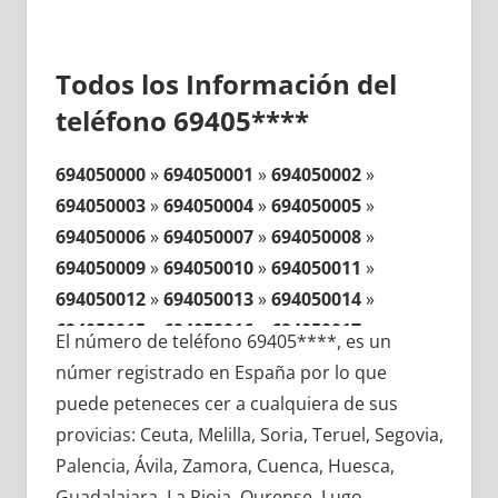
Todos los Información del
teléfono 69405****
694050000
»
694050001
»
694050002
»
694050003
»
694050004
»
694050005
»
694050006
»
694050007
»
694050008
»
694050009
»
694050010
»
694050011
»
694050012
»
694050013
»
694050014
»
694050015
»
694050016
»
694050017
»
El número de teléfono 69405****, es un
694050018
»
694050019
»
694050020
»
númer registrado en España por lo que
694050021
»
694050022
»
694050023
»
puede peteneces cer a cualquiera de sus
694050024
»
694050025
»
694050026
»
provicias: Ceuta, Melilla, Soria, Teruel, Segovia,
694050027
»
694050028
»
694050029
»
Palencia, Ávila, Zamora, Cuenca, Huesca,
694050030
»
694050031
»
694050032
»
Guadalajara, La Rioja, Ourense, Lugo,