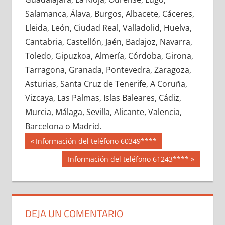
694050033
»
694050034
»
694050035
»
Salamanca, Álava, Burgos, Albacete, Cáceres,
694050036
»
694050037
»
694050038
»
Lleida, León, Ciudad Real, Valladolid, Huelva,
694050039
»
694050040
»
694050041
»
Cantabria, Castellón, Jaén, Badajoz, Navarra,
694050042
»
694050043
»
694050044
»
Toledo, Gipuzkoa, Almería, Córdoba, Girona,
694050045
»
694050046
»
694050047
»
Tarragona, Granada, Pontevedra, Zaragoza,
694050048
»
694050049
»
694050050
»
Asturias, Santa Cruz de Tenerife, A Coruña,
694050051
»
694050052
»
694050053
»
Vizcaya, Las Palmas, Islas Baleares, Cádiz,
694050054
»
694050055
»
694050056
»
Murcia, Málaga, Sevilla, Alicante, Valencia,
694050057
»
694050058
»
694050059
»
Barcelona o Madrid.
694050060
»
694050061
»
694050062
»
Navegación
69405
Entrada
Información del teléfono 60349****
694050063
»
694050064
»
694050065
»
anterior:
de
Siguiente
Información del teléfono 61243****
694050066
»
694050067
»
694050068
»
entrada:
entradas
694050069
»
694050070
»
694050071
»
694050072
»
694050073
»
694050074
»
694050075
»
694050076
»
694050077
»
DEJA UN COMENTARIO
694050078
»
694050079
»
694050080
»