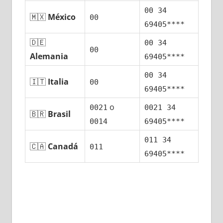
00 34
🇲🇽
México
00
69405****
🇩🇪
00 34
00
Alemania
69405****
00 34
🇮🇹
Italia
00
69405****
ο
0021
0021 34
🇧🇷
Brasil
0014
69405****
011 34
🇨🇦
Canadá
011
69405****