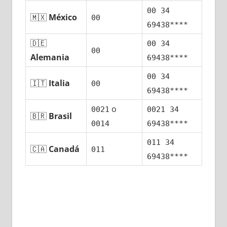
00 34
🇲🇽
México
00
69438****
🇩🇪
00 34
00
Alemania
69438****
00 34
🇮🇹
Italia
00
69438****
ο
0021
0021 34
🇧🇷
Brasil
0014
69438****
011 34
🇨🇦
Canadá
011
69438****