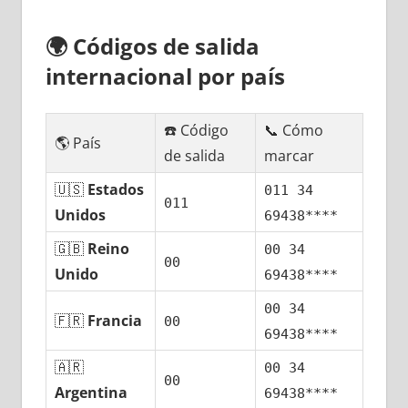
🌍
Códigos dе salida
internacional pοr país
☎️ Código
📞 Cómo
🌎 País
dе salida
marcar
🇺🇸
Estados
011 34
011
Unidos
69438****
🇬🇧
Reino
00 34
00
Unido
69438****
00 34
🇫🇷
Francia
00
69438****
🇦🇷
00 34
00
Argentina
69438****