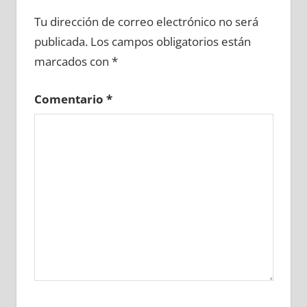
694380081
»
694380082
»
694380083
»
Tu dirección de correo electrónico no será
694380084
»
694380085
»
694380086
»
publicada.
Los campos obligatorios están
694380087
»
694380088
»
694380089
»
marcados con
*
694380090
»
694380091
»
694380092
»
694380093
»
694380094
»
694380095
»
Comentario
*
694380096
»
694380097
»
694380098
»
694380099
»
694380100
»
694380101
»
694380102
»
694380103
»
694380104
»
694380105
»
694380106
»
694380107
»
694380108
»
694380109
»
694380110
»
694380111
»
694380112
»
694380113
»
694380114
»
694380115
»
694380116
»
694380117
»
694380118
»
694380119
»
694380120
»
694380121
»
694380122
»
694380123
»
694380124
»
694380125
»
694380126
»
694380127
»
694380128
»