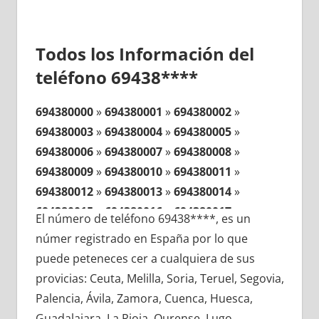
Todos los Información del
teléfono 69438****
694380000
»
694380001
»
694380002
»
694380003
»
694380004
»
694380005
»
694380006
»
694380007
»
694380008
»
694380009
»
694380010
»
694380011
»
694380012
»
694380013
»
694380014
»
694380015
»
694380016
»
694380017
»
El número de teléfono 69438****, es un
694380018
»
694380019
»
694380020
»
númer registrado en España por lo que
694380021
»
694380022
»
694380023
»
puede peteneces cer a cualquiera de sus
694380024
»
694380025
»
694380026
»
provicias: Ceuta, Melilla, Soria, Teruel, Segovia,
694380027
»
694380028
»
694380029
»
Palencia, Ávila, Zamora, Cuenca, Huesca,
694380030
»
694380031
»
694380032
»
Guadalajara, La Rioja, Ourense, Lugo,