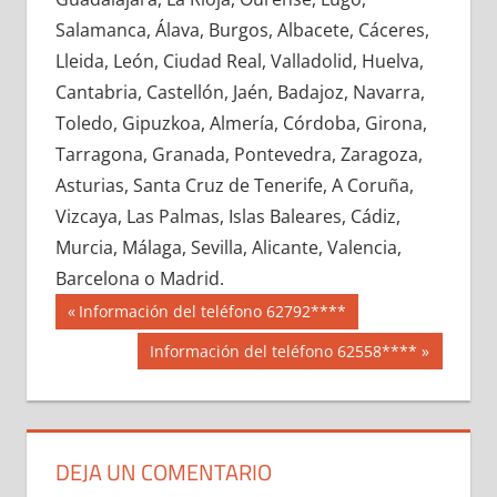
694380033
»
694380034
»
694380035
»
Salamanca, Álava, Burgos, Albacete, Cáceres,
694380036
»
694380037
»
694380038
»
Lleida, León, Ciudad Real, Valladolid, Huelva,
694380039
»
694380040
»
694380041
»
Cantabria, Castellón, Jaén, Badajoz, Navarra,
694380042
»
694380043
»
694380044
»
Toledo, Gipuzkoa, Almería, Córdoba, Girona,
694380045
»
694380046
»
694380047
»
Tarragona, Granada, Pontevedra, Zaragoza,
694380048
»
694380049
»
694380050
»
Asturias, Santa Cruz de Tenerife, A Coruña,
694380051
»
694380052
»
694380053
»
Vizcaya, Las Palmas, Islas Baleares, Cádiz,
694380054
»
694380055
»
694380056
»
Murcia, Málaga, Sevilla, Alicante, Valencia,
694380057
»
694380058
»
694380059
»
Barcelona o Madrid.
694380060
»
694380061
»
694380062
»
Navegación
69438
Entrada
Información del teléfono 62792****
694380063
»
694380064
»
694380065
»
anterior:
de
Siguiente
Información del teléfono 62558****
694380066
»
694380067
»
694380068
»
entrada:
entradas
694380069
»
694380070
»
694380071
»
694380072
»
694380073
»
694380074
»
694380075
»
694380076
»
694380077
»
DEJA UN COMENTARIO
694380078
»
694380079
»
694380080
»