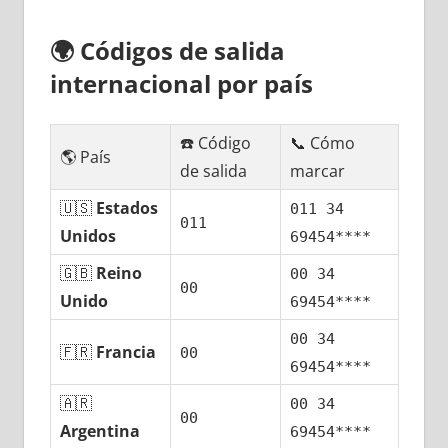
🌍
Códigos dе salida
internacional pοr país
☎️ Código
📞 Cómo
🌎 País
dе salida
marcar
🇺🇸
Estados
011 34
011
Unidos
69454****
🇬🇧
Reino
00 34
00
Unido
69454****
00 34
🇫🇷
Francia
00
69454****
🇦🇷
00 34
00
Argentina
69454****