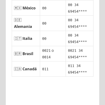
00 34
🇲🇽
México
00
69454****
🇩🇪
00 34
00
Alemania
69454****
00 34
🇮🇹
Italia
00
69454****
ο
0021
0021 34
🇧🇷
Brasil
0014
69454****
011 34
🇨🇦
Canadá
011
69454****