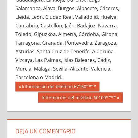
694540033
»
694540034
»
694540035
»
Salamanca, Álava, Burgos, Albacete, Cáceres,
694540036
»
694540037
»
694540038
»
Lleida, León, Ciudad Real, Valladolid, Huelva,
694540039
»
694540040
»
694540041
»
Cantabria, Castellón, Jaén, Badajoz, Navarra,
694540042
»
694540043
»
694540044
»
Toledo, Gipuzkoa, Almería, Córdoba, Girona,
694540045
»
694540046
»
694540047
»
Tarragona, Granada, Pontevedra, Zaragoza,
694540048
»
694540049
»
694540050
»
Asturias, Santa Cruz de Tenerife, A Coruña,
694540051
»
694540052
»
694540053
»
Vizcaya, Las Palmas, Islas Baleares, Cádiz,
694540054
»
694540055
»
694540056
»
Murcia, Málaga, Sevilla, Alicante, Valencia,
694540057
»
694540058
»
694540059
»
Barcelona o Madrid.
694540060
»
694540061
»
694540062
»
Navegación
69454
Entrada
Información del teléfono 67160****
694540063
»
694540064
»
694540065
»
anterior:
de
Siguiente
Información del teléfono 60109****
694540066
»
694540067
»
694540068
»
entrada:
entradas
694540069
»
694540070
»
694540071
»
694540072
»
694540073
»
694540074
»
694540075
»
694540076
»
694540077
»
DEJA UN COMENTARIO
694540078
»
694540079
»
694540080
»