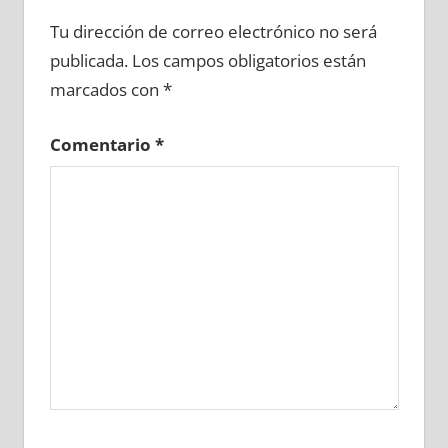
694540081
»
694540082
»
694540083
»
Tu dirección de correo electrónico no será
694540084
»
694540085
»
694540086
»
publicada.
Los campos obligatorios están
694540087
»
694540088
»
694540089
»
marcados con
*
694540090
»
694540091
»
694540092
»
694540093
»
694540094
»
694540095
»
Comentario
*
694540096
»
694540097
»
694540098
»
694540099
»
694540100
»
694540101
»
694540102
»
694540103
»
694540104
»
694540105
»
694540106
»
694540107
»
694540108
»
694540109
»
694540110
»
694540111
»
694540112
»
694540113
»
694540114
»
694540115
»
694540116
»
694540117
»
694540118
»
694540119
»
694540120
»
694540121
»
694540122
»
694540123
»
694540124
»
694540125
»
694540126
»
694540127
»
694540128
»