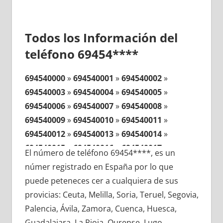
Todos los Información del
teléfono 69454****
694540000
»
694540001
»
694540002
»
694540003
»
694540004
»
694540005
»
694540006
»
694540007
»
694540008
»
694540009
»
694540010
»
694540011
»
694540012
»
694540013
»
694540014
»
694540015
»
694540016
»
694540017
»
El número de teléfono 69454****, es un
694540018
»
694540019
»
694540020
»
númer registrado en España por lo que
694540021
»
694540022
»
694540023
»
puede peteneces cer a cualquiera de sus
694540024
»
694540025
»
694540026
»
provicias: Ceuta, Melilla, Soria, Teruel, Segovia,
694540027
»
694540028
»
694540029
»
Palencia, Ávila, Zamora, Cuenca, Huesca,
694540030
»
694540031
»
694540032
»
Guadalajara, La Rioja, Ourense, Lugo,