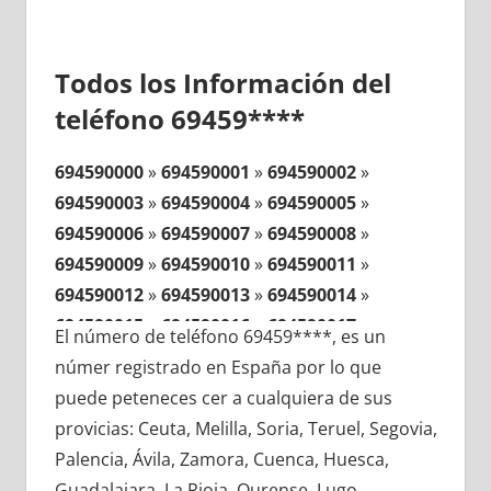
Todos los Información del
teléfono 69459****
694590000
»
694590001
»
694590002
»
694590003
»
694590004
»
694590005
»
694590006
»
694590007
»
694590008
»
694590009
»
694590010
»
694590011
»
694590012
»
694590013
»
694590014
»
694590015
»
694590016
»
694590017
»
El número de teléfono 69459****, es un
694590018
»
694590019
»
694590020
»
númer registrado en España por lo que
694590021
»
694590022
»
694590023
»
puede peteneces cer a cualquiera de sus
694590024
»
694590025
»
694590026
»
provicias: Ceuta, Melilla, Soria, Teruel, Segovia,
694590027
»
694590028
»
694590029
»
Palencia, Ávila, Zamora, Cuenca, Huesca,
694590030
»
694590031
»
694590032
»
Guadalajara, La Rioja, Ourense, Lugo,