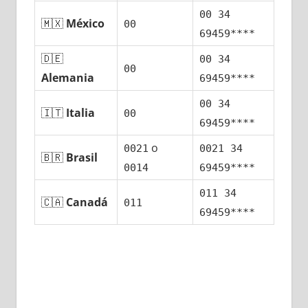
00 34
🇲🇽
México
00
69459****
🇩🇪
00 34
00
Alemania
69459****
00 34
🇮🇹
Italia
00
69459****
ο
0021
0021 34
🇧🇷
Brasil
0014
69459****
011 34
🇨🇦
Canadá
011
69459****