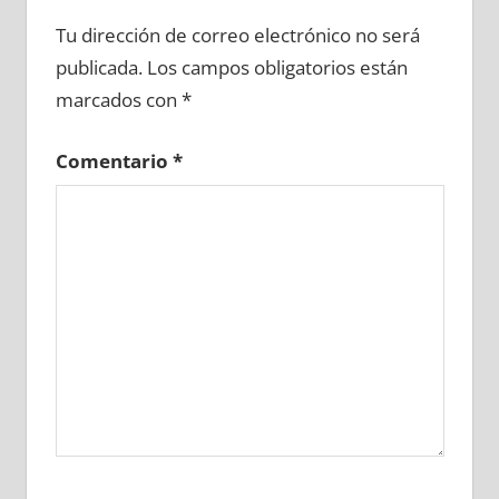
694590081
»
694590082
»
694590083
»
Tu dirección de correo electrónico no será
694590084
»
694590085
»
694590086
»
publicada.
Los campos obligatorios están
694590087
»
694590088
»
694590089
»
marcados con
*
694590090
»
694590091
»
694590092
»
694590093
»
694590094
»
694590095
»
Comentario
*
694590096
»
694590097
»
694590098
»
694590099
»
694590100
»
694590101
»
694590102
»
694590103
»
694590104
»
694590105
»
694590106
»
694590107
»
694590108
»
694590109
»
694590110
»
694590111
»
694590112
»
694590113
»
694590114
»
694590115
»
694590116
»
694590117
»
694590118
»
694590119
»
694590120
»
694590121
»
694590122
»
694590123
»
694590124
»
694590125
»
694590126
»
694590127
»
694590128
»