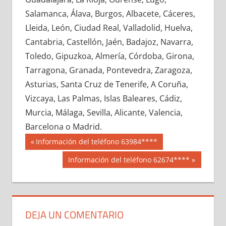
694590033
»
694590034
»
694590035
»
Salamanca, Álava, Burgos, Albacete, Cáceres,
694590036
»
694590037
»
694590038
»
Lleida, León, Ciudad Real, Valladolid, Huelva,
694590039
»
694590040
»
694590041
»
Cantabria, Castellón, Jaén, Badajoz, Navarra,
694590042
»
694590043
»
694590044
»
Toledo, Gipuzkoa, Almería, Córdoba, Girona,
694590045
»
694590046
»
694590047
»
Tarragona, Granada, Pontevedra, Zaragoza,
694590048
»
694590049
»
694590050
»
Asturias, Santa Cruz de Tenerife, A Coruña,
694590051
»
694590052
»
694590053
»
Vizcaya, Las Palmas, Islas Baleares, Cádiz,
694590054
»
694590055
»
694590056
»
Murcia, Málaga, Sevilla, Alicante, Valencia,
694590057
»
694590058
»
694590059
»
Barcelona o Madrid.
694590060
»
694590061
»
694590062
»
Navegación
69459
Entrada
Información del teléfono 63984****
694590063
»
694590064
»
694590065
»
anterior:
de
Siguiente
Información del teléfono 62674****
694590066
»
694590067
»
694590068
»
entrada:
entradas
694590069
»
694590070
»
694590071
»
694590072
»
694590073
»
694590074
»
694590075
»
694590076
»
694590077
»
DEJA UN COMENTARIO
694590078
»
694590079
»
694590080
»