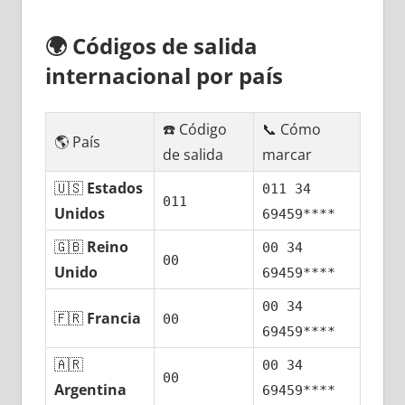
🌍
Códigos dе salida
internacional pοr país
☎️ Código
📞 Cómo
🌎 País
dе salida
marcar
🇺🇸
Estados
011 34
011
Unidos
69459****
🇬🇧
Reino
00 34
00
Unido
69459****
00 34
🇫🇷
Francia
00
69459****
🇦🇷
00 34
00
Argentina
69459****