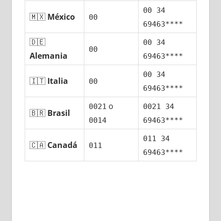
00 34
🇲🇽
México
00
69463****
🇩🇪
00 34
00
Alemania
69463****
00 34
🇮🇹
Italia
00
69463****
ο
0021
0021 34
🇧🇷
Brasil
0014
69463****
011 34
🇨🇦
Canadá
011
69463****