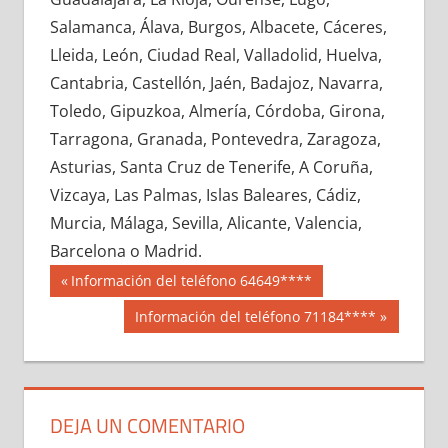
694630033
»
694630034
»
694630035
»
Salamanca, Álava, Burgos, Albacete, Cáceres,
694630036
»
694630037
»
694630038
»
Lleida, León, Ciudad Real, Valladolid, Huelva,
694630039
»
694630040
»
694630041
»
Cantabria, Castellón, Jaén, Badajoz, Navarra,
694630042
»
694630043
»
694630044
»
Toledo, Gipuzkoa, Almería, Córdoba, Girona,
694630045
»
694630046
»
694630047
»
Tarragona, Granada, Pontevedra, Zaragoza,
694630048
»
694630049
»
694630050
»
Asturias, Santa Cruz de Tenerife, A Coruña,
694630051
»
694630052
»
694630053
»
Vizcaya, Las Palmas, Islas Baleares, Cádiz,
694630054
»
694630055
»
694630056
»
Murcia, Málaga, Sevilla, Alicante, Valencia,
694630057
»
694630058
»
694630059
»
Barcelona o Madrid.
694630060
»
694630061
»
694630062
»
Navegación
69463
Entrada
Información del teléfono 64649****
694630063
»
694630064
»
694630065
»
anterior:
de
Siguiente
Información del teléfono 71184****
694630066
»
694630067
»
694630068
»
entrada:
entradas
694630069
»
694630070
»
694630071
»
694630072
»
694630073
»
694630074
»
694630075
»
694630076
»
694630077
»
DEJA UN COMENTARIO
694630078
»
694630079
»
694630080
»