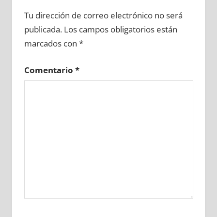
694630081
»
694630082
»
694630083
»
Tu dirección de correo electrónico no será
694630084
»
694630085
»
694630086
»
publicada.
Los campos obligatorios están
694630087
»
694630088
»
694630089
»
marcados con
*
694630090
»
694630091
»
694630092
»
694630093
»
694630094
»
694630095
»
Comentario
*
694630096
»
694630097
»
694630098
»
694630099
»
694630100
»
694630101
»
694630102
»
694630103
»
694630104
»
694630105
»
694630106
»
694630107
»
694630108
»
694630109
»
694630110
»
694630111
»
694630112
»
694630113
»
694630114
»
694630115
»
694630116
»
694630117
»
694630118
»
694630119
»
694630120
»
694630121
»
694630122
»
694630123
»
694630124
»
694630125
»
694630126
»
694630127
»
694630128
»