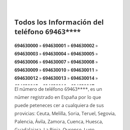
Todos los Información del
teléfono 69463****
694630000
»
694630001
»
694630002
»
694630003
»
694630004
»
694630005
»
694630006
»
694630007
»
694630008
»
694630009
»
694630010
»
694630011
»
694630012
»
694630013
»
694630014
»
694630015
»
694630016
»
694630017
»
El número de teléfono 69463****, es un
694630018
»
694630019
»
694630020
»
númer registrado en España por lo que
694630021
»
694630022
»
694630023
»
puede peteneces cer a cualquiera de sus
694630024
»
694630025
»
694630026
»
provicias: Ceuta, Melilla, Soria, Teruel, Segovia,
694630027
»
694630028
»
694630029
»
Palencia, Ávila, Zamora, Cuenca, Huesca,
694630030
»
694630031
»
694630032
»
Guadalajara, La Rioja, Ourense, Lugo,