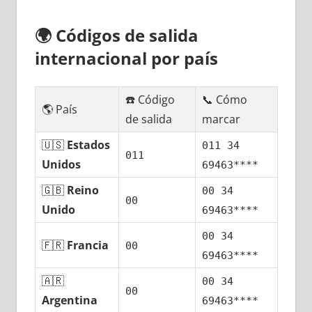
🌍
Códigos dе salida
internacional pοr país
☎️ Código
📞 Cómo
🌎 País
dе salida
marcar
🇺🇸
Estados
011 34
011
Unidos
69463****
🇬🇧
Reino
00 34
00
Unido
69463****
00 34
🇫🇷
Francia
00
69463****
🇦🇷
00 34
00
Argentina
69463****