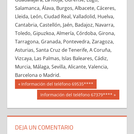
694680033
»
694680034
»
694680035
»
Salamanca, Álava, Burgos, Albacete, Cáceres,
694680036
»
694680037
»
694680038
»
Lleida, León, Ciudad Real, Valladolid, Huelva,
694680039
»
694680040
»
694680041
»
Cantabria, Castellón, Jaén, Badajoz, Navarra,
694680042
»
694680043
»
694680044
»
Toledo, Gipuzkoa, Almería, Córdoba, Girona,
694680045
»
694680046
»
694680047
»
Tarragona, Granada, Pontevedra, Zaragoza,
694680048
»
694680049
»
694680050
»
Asturias, Santa Cruz de Tenerife, A Coruña,
694680051
»
694680052
»
694680053
»
Vizcaya, Las Palmas, Islas Baleares, Cádiz,
694680054
»
694680055
»
694680056
»
Murcia, Málaga, Sevilla, Alicante, Valencia,
694680057
»
694680058
»
694680059
»
Barcelona o Madrid.
694680060
»
694680061
»
694680062
»
Navegación
69468
Entrada
Información del teléfono 69535****
694680063
»
694680064
»
694680065
»
anterior:
de
Siguiente
Información del teléfono 67379****
694680066
»
694680067
»
694680068
»
entrada:
entradas
694680069
»
694680070
»
694680071
»
694680072
»
694680073
»
694680074
»
694680075
»
694680076
»
694680077
»
DEJA UN COMENTARIO
694680078
»
694680079
»
694680080
»