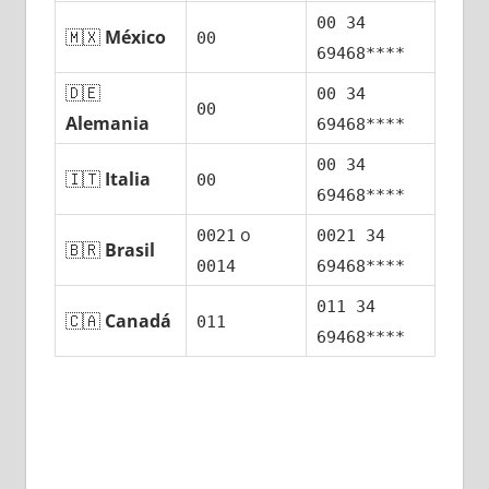
00 34
🇲🇽
México
00
69468****
🇩🇪
00 34
00
Alemania
69468****
00 34
🇮🇹
Italia
00
69468****
ο
0021
0021 34
🇧🇷
Brasil
0014
69468****
011 34
🇨🇦
Canadá
011
69468****