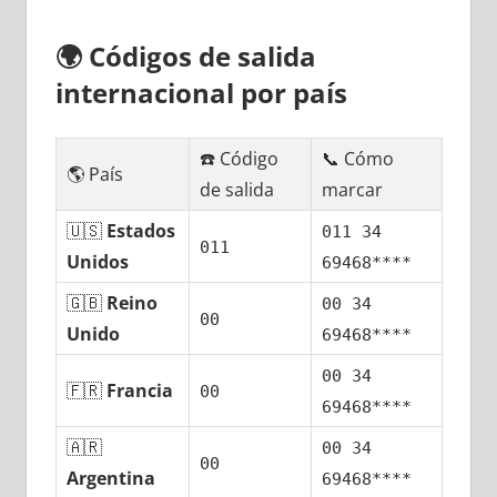
🌍
Códigos dе salida
internacional pοr país
☎️ Código
📞 Cómo
🌎 País
dе salida
marcar
🇺🇸
Estados
011 34
011
Unidos
69468****
🇬🇧
Reino
00 34
00
Unido
69468****
00 34
🇫🇷
Francia
00
69468****
🇦🇷
00 34
00
Argentina
69468****