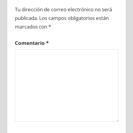
694680081
»
694680082
»
694680083
»
Tu dirección de correo electrónico no será
694680084
»
694680085
»
694680086
»
publicada.
Los campos obligatorios están
694680087
»
694680088
»
694680089
»
marcados con
*
694680090
»
694680091
»
694680092
»
694680093
»
694680094
»
694680095
»
Comentario
*
694680096
»
694680097
»
694680098
»
694680099
»
694680100
»
694680101
»
694680102
»
694680103
»
694680104
»
694680105
»
694680106
»
694680107
»
694680108
»
694680109
»
694680110
»
694680111
»
694680112
»
694680113
»
694680114
»
694680115
»
694680116
»
694680117
»
694680118
»
694680119
»
694680120
»
694680121
»
694680122
»
694680123
»
694680124
»
694680125
»
694680126
»
694680127
»
694680128
»