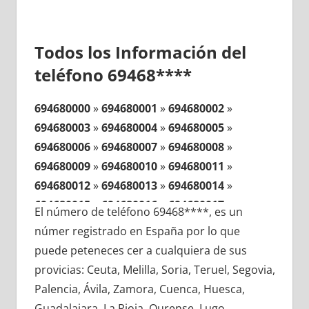
Todos los Información del
teléfono 69468****
694680000
»
694680001
»
694680002
»
694680003
»
694680004
»
694680005
»
694680006
»
694680007
»
694680008
»
694680009
»
694680010
»
694680011
»
694680012
»
694680013
»
694680014
»
694680015
»
694680016
»
694680017
»
El número de teléfono 69468****, es un
694680018
»
694680019
»
694680020
»
númer registrado en España por lo que
694680021
»
694680022
»
694680023
»
puede peteneces cer a cualquiera de sus
694680024
»
694680025
»
694680026
»
provicias: Ceuta, Melilla, Soria, Teruel, Segovia,
694680027
»
694680028
»
694680029
»
Palencia, Ávila, Zamora, Cuenca, Huesca,
694680030
»
694680031
»
694680032
»
Guadalajara, La Rioja, Ourense, Lugo,