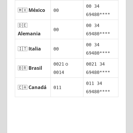
00 34
🇲🇽
México
00
69480****
🇩🇪
00 34
00
Alemania
69480****
00 34
🇮🇹
Italia
00
69480****
ο
0021
0021 34
🇧🇷
Brasil
0014
69480****
011 34
🇨🇦
Canadá
011
69480****