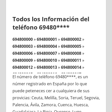
Todos los Información del
teléfono 69480****
694800000
»
694800001
»
694800002
»
694800003
»
694800004
»
694800005
»
694800006
»
694800007
»
694800008
»
694800009
»
694800010
»
694800011
»
694800012
»
694800013
»
694800014
»
694800015
»
694800016
»
694800017
»
El número de teléfono 69480****, es un
694800018
»
694800019
»
694800020
»
númer registrado en España por lo que
694800021
»
694800022
»
694800023
»
puede peteneces cer a cualquiera de sus
694800024
»
694800025
»
694800026
»
provicias: Ceuta, Melilla, Soria, Teruel, Segovia,
694800027
»
694800028
»
694800029
»
Palencia, Ávila, Zamora, Cuenca, Huesca,
694800030
»
694800031
»
694800032
»
Guadalajara, La Rioja, Ourense, Lugo,