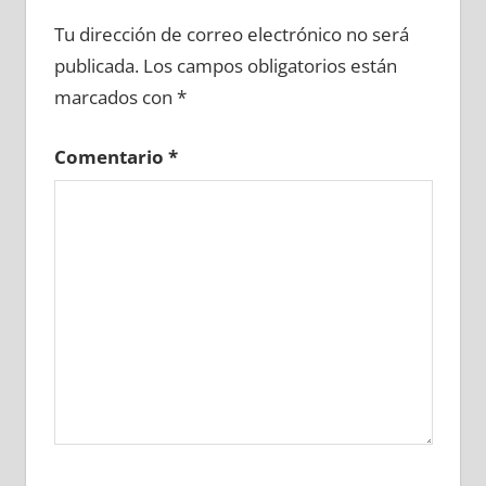
694800081
»
694800082
»
694800083
»
Tu dirección de correo electrónico no será
694800084
»
694800085
»
694800086
»
publicada.
Los campos obligatorios están
694800087
»
694800088
»
694800089
»
marcados con
*
694800090
»
694800091
»
694800092
»
694800093
»
694800094
»
694800095
»
Comentario
*
694800096
»
694800097
»
694800098
»
694800099
»
694800100
»
694800101
»
694800102
»
694800103
»
694800104
»
694800105
»
694800106
»
694800107
»
694800108
»
694800109
»
694800110
»
694800111
»
694800112
»
694800113
»
694800114
»
694800115
»
694800116
»
694800117
»
694800118
»
694800119
»
694800120
»
694800121
»
694800122
»
694800123
»
694800124
»
694800125
»
694800126
»
694800127
»
694800128
»