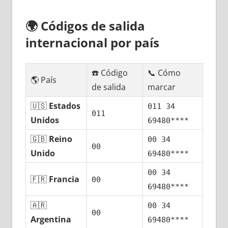
🌍
Códigos dе salida
internacional pοr país
☎️ Código
📞 Cómo
🌎 País
dе salida
marcar
🇺🇸
Estados
011 34
011
Unidos
69480****
🇬🇧
Reino
00 34
00
Unido
69480****
00 34
🇫🇷
Francia
00
69480****
🇦🇷
00 34
00
Argentina
69480****