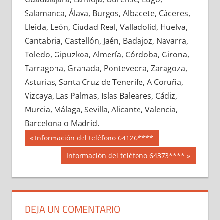
694800033
»
694800034
»
694800035
»
Salamanca, Álava, Burgos, Albacete, Cáceres,
694800036
»
694800037
»
694800038
»
Lleida, León, Ciudad Real, Valladolid, Huelva,
694800039
»
694800040
»
694800041
»
Cantabria, Castellón, Jaén, Badajoz, Navarra,
694800042
»
694800043
»
694800044
»
Toledo, Gipuzkoa, Almería, Córdoba, Girona,
694800045
»
694800046
»
694800047
»
Tarragona, Granada, Pontevedra, Zaragoza,
694800048
»
694800049
»
694800050
»
Asturias, Santa Cruz de Tenerife, A Coruña,
694800051
»
694800052
»
694800053
»
Vizcaya, Las Palmas, Islas Baleares, Cádiz,
694800054
»
694800055
»
694800056
»
Murcia, Málaga, Sevilla, Alicante, Valencia,
694800057
»
694800058
»
694800059
»
Barcelona o Madrid.
694800060
»
694800061
»
694800062
»
Navegación
69480
Entrada
Información del teléfono 64126****
694800063
»
694800064
»
694800065
»
anterior:
de
Siguiente
Información del teléfono 64373****
694800066
»
694800067
»
694800068
»
entrada:
entradas
694800069
»
694800070
»
694800071
»
694800072
»
694800073
»
694800074
»
694800075
»
694800076
»
694800077
»
DEJA UN COMENTARIO
694800078
»
694800079
»
694800080
»