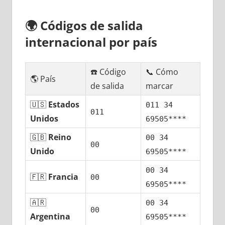
🌍
Códigos dе salida
internacional pοr país
☎️ Código
📞 Cómo
🌎 País
dе salida
marcar
🇺🇸
Estados
011 34
011
Unidos
69505****
🇬🇧
Reino
00 34
00
Unido
69505****
00 34
🇫🇷
Francia
00
69505****
🇦🇷
00 34
00
Argentina
69505****