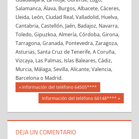
695050033
»
695050034
»
695050035
»
Salamanca, Álava, Burgos, Albacete, Cáceres,
695050036
»
695050037
»
695050038
»
Lleida, León, Ciudad Real, Valladolid, Huelva,
695050039
»
695050040
»
695050041
»
Cantabria, Castellón, Jaén, Badajoz, Navarra,
695050042
»
695050043
»
695050044
»
Toledo, Gipuzkoa, Almería, Córdoba, Girona,
695050045
»
695050046
»
695050047
»
Tarragona, Granada, Pontevedra, Zaragoza,
695050048
»
695050049
»
695050050
»
Asturias, Santa Cruz de Tenerife, A Coruña,
695050051
»
695050052
»
695050053
»
Vizcaya, Las Palmas, Islas Baleares, Cádiz,
695050054
»
695050055
»
695050056
»
Murcia, Málaga, Sevilla, Alicante, Valencia,
695050057
»
695050058
»
695050059
»
Barcelona o Madrid.
695050060
»
695050061
»
695050062
»
Navegación
69505
Entrada
Información del teléfono 64505****
695050063
»
695050064
»
695050065
»
anterior:
de
Siguiente
Información del teléfono 66148****
695050066
»
695050067
»
695050068
»
entrada:
entradas
695050069
»
695050070
»
695050071
»
695050072
»
695050073
»
695050074
»
695050075
»
695050076
»
695050077
»
DEJA UN COMENTARIO
695050078
»
695050079
»
695050080
»