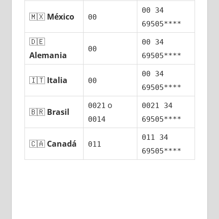
00 34
🇲🇽
México
00
69505****
🇩🇪
00 34
00
Alemania
69505****
00 34
🇮🇹
Italia
00
69505****
ο
0021
0021 34
🇧🇷
Brasil
0014
69505****
011 34
🇨🇦
Canadá
011
69505****