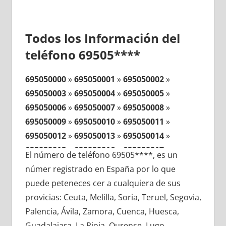
Todos los Información del
teléfono 69505****
695050000
»
695050001
»
695050002
»
695050003
»
695050004
»
695050005
»
695050006
»
695050007
»
695050008
»
695050009
»
695050010
»
695050011
»
695050012
»
695050013
»
695050014
»
695050015
»
695050016
»
695050017
»
El número de teléfono 69505****, es un
695050018
»
695050019
»
695050020
»
númer registrado en España por lo que
695050021
»
695050022
»
695050023
»
puede peteneces cer a cualquiera de sus
695050024
»
695050025
»
695050026
»
provicias: Ceuta, Melilla, Soria, Teruel, Segovia,
695050027
»
695050028
»
695050029
»
Palencia, Ávila, Zamora, Cuenca, Huesca,
695050030
»
695050031
»
695050032
»
Guadalajara, La Rioja, Ourense, Lugo,