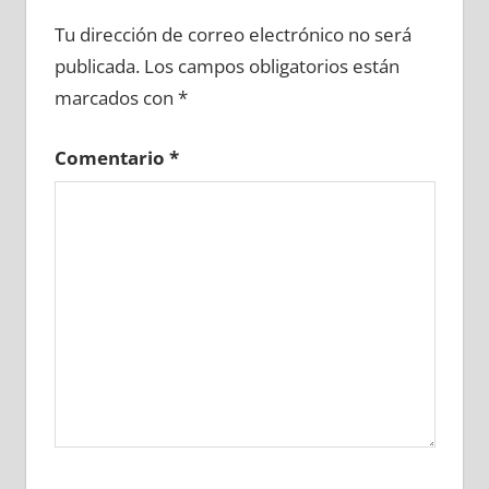
695050081
»
695050082
»
695050083
»
Tu dirección de correo electrónico no será
695050084
»
695050085
»
695050086
»
publicada.
Los campos obligatorios están
695050087
»
695050088
»
695050089
»
marcados con
*
695050090
»
695050091
»
695050092
»
695050093
»
695050094
»
695050095
»
Comentario
*
695050096
»
695050097
»
695050098
»
695050099
»
695050100
»
695050101
»
695050102
»
695050103
»
695050104
»
695050105
»
695050106
»
695050107
»
695050108
»
695050109
»
695050110
»
695050111
»
695050112
»
695050113
»
695050114
»
695050115
»
695050116
»
695050117
»
695050118
»
695050119
»
695050120
»
695050121
»
695050122
»
695050123
»
695050124
»
695050125
»
695050126
»
695050127
»
695050128
»