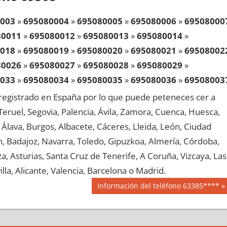
003
»
695080004
»
695080005
»
695080006
»
69508000
80011
»
695080012
»
695080013
»
695080014
»
018
»
695080019
»
695080020
»
695080021
»
69508002
80026
»
695080027
»
695080028
»
695080029
»
033
»
695080034
»
695080035
»
695080036
»
69508003
80041
»
695080042
»
695080043
»
695080044
»
egistrado en España por lo que puede peteneces cer a
048
»
695080049
»
695080050
»
695080051
»
69508005
, Teruel, Segovia, Palencia, Ávila, Zamora, Cuenca, Huesca,
80056
»
695080057
»
695080058
»
695080059
»
Álava, Burgos, Albacete, Cáceres, Lleida, León, Ciudad
063
»
695080064
»
695080065
»
695080066
»
69508006
aén, Badajoz, Navarra, Toledo, Gipuzkoa, Almería, Córdoba,
80071
»
695080072
»
695080073
»
695080074
»
, Asturias, Santa Cruz de Tenerife, A Coruña, Vizcaya, Las
078
»
695080079
»
695080080
»
695080081
»
69508008
lla, Alicante, Valencia, Barcelona o Madrid.
80086
»
695080087
»
695080088
»
695080089
»
Siguiente
Información del teléfono 63385****
093
»
695080094
»
695080095
»
695080096
»
69508009
entrada:
80101
»
695080102
»
695080103
»
695080104
»
108
»
695080109
»
695080110
»
695080111
»
69508011