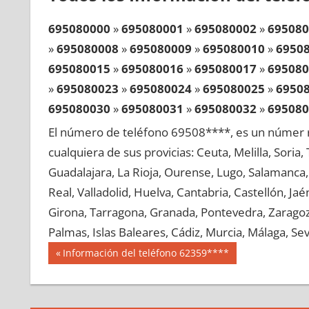
695080000
»
695080001
»
695080002
»
695080
»
695080008
»
695080009
»
695080010
»
6950
695080015
»
695080016
»
695080017
»
695080
»
695080023
»
695080024
»
695080025
»
6950
695080030
»
695080031
»
695080032
»
695080
»
695080038
»
695080039
»
695080040
»
6950
El número de teléfono 69508****, es un númer r
695080045
»
695080046
»
695080047
»
695080
cualquiera de sus provicias: Ceuta, Melilla, Soria
»
695080053
»
695080054
»
695080055
»
6950
Guadalajara, La Rioja, Ourense, Lugo, Salamanca, 
695080060
»
695080061
»
695080062
»
695080
Real, Valladolid, Huelva, Cantabria, Castellón, J
»
695080068
»
695080069
»
695080070
»
6950
Girona, Tarragona, Granada, Pontevedra, Zaragoza
695080075
»
695080076
»
695080077
»
695080
Palmas, Islas Baleares, Cádiz, Murcia, Málaga, Sevi
»
695080083
»
695080084
»
695080085
»
6950
Navegación
69508
Entrada
Información del teléfono 62359****
695080090
»
695080091
»
695080092
»
695080
anterior:
de
»
695080098
»
695080099
»
695080100
»
6950
entradas
695080105
»
695080106
»
695080107
»
695080