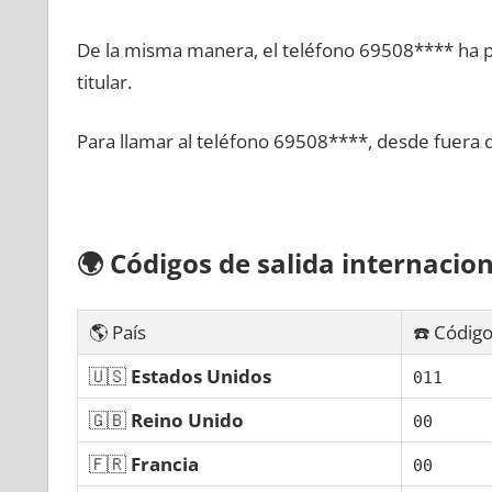
De la misma manera, el teléfono 69508**** ha po
titular.
Para llamar al teléfono 69508****, desde fuera 
🌍
Códigos dе salida internacion
🌎 País
☎️ Código
🇺🇸
Estados Unidos
011
🇬🇧
Reino Unido
00
🇫🇷
Francia
00