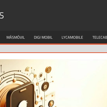
S
MÁSMÓVIL
DIGI MOBIL
LYCAMOBILE
TELECAB