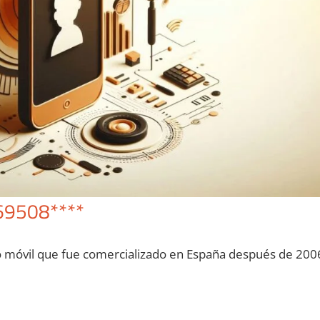
69508****
o móvil quе fue comercializado en España después dе 200