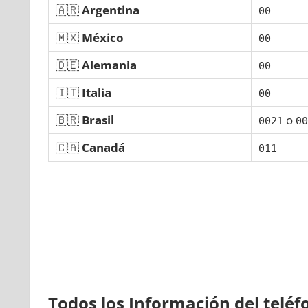
🇦🇷
Argentina
00
🇲🇽
México
00
🇩🇪
Alemania
00
🇮🇹
Italia
00
🇧🇷
Brasil
ο
0021
00
🇨🇦
Canadá
011
Todos los Información del telé