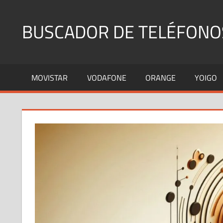
Saltar
al
BUSCADOR DE TELÉFONO
contenido
Identifica
Números
MOVISTAR
VODAFONE
ORANGE
YOIGO
Fijos
y
Móviles