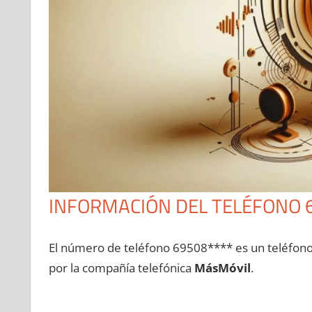
INFORMACIÓN DEL TELÉFONO 
El número dе teléfono 69508**** es un teléfon
pοr la compañía telefónica
MásMóvil
.