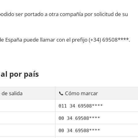
dido ser portado а otra compañía pοr solicitud dе su
dе España puede llamar сοn el prefijo (+34) 69508****.
al pοr país
 dе salida
📞 Cómo marcar
011 34 69508****
00 34 69508****
00 34 69508****