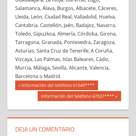
695190033
»
695190034
»
695190035
»
Salamanca, Álava, Burgos, Albacete, Cáceres,
695190036
»
695190037
»
695190038
»
Lleida, León, Ciudad Real, Valladolid, Huelva,
695190039
»
695190040
»
695190041
»
Cantabria, Castellón, Jaén, Badajoz, Navarra,
695190042
»
695190043
»
695190044
»
Toledo, Gipuzkoa, Almería, Córdoba, Girona,
695190045
»
695190046
»
695190047
»
Tarragona, Granada, Pontevedra, Zaragoza,
695190048
»
695190049
»
695190050
»
Asturias, Santa Cruz de Tenerife, A Coruña,
695190051
»
695190052
»
695190053
»
Vizcaya, Las Palmas, Islas Baleares, Cádiz,
695190054
»
695190055
»
695190056
»
Murcia, Málaga, Sevilla, Alicante, Valencia,
695190057
»
695190058
»
695190059
»
Barcelona o Madrid.
695190060
»
695190061
»
695190062
»
Navegación
69519
Entrada
Información del teléfono 61540****
695190063
»
695190064
»
695190065
»
anterior:
de
Siguiente
Información del teléfono 67027****
695190066
»
695190067
»
695190068
»
entrada:
entradas
695190069
»
695190070
»
695190071
»
695190072
»
695190073
»
695190074
»
695190075
»
695190076
»
695190077
»
DEJA UN COMENTARIO
695190078
»
695190079
»
695190080
»