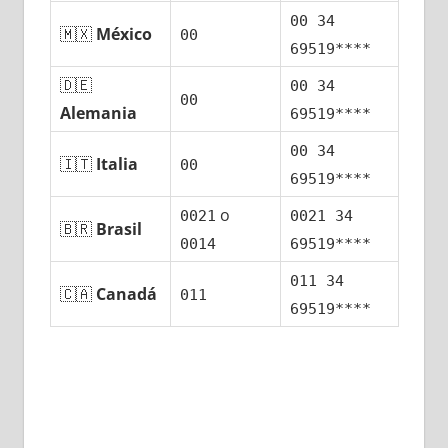
00 34
🇲🇽
México
00
69519****
🇩🇪
00 34
00
Alemania
69519****
00 34
🇮🇹
Italia
00
69519****
ο
0021
0021 34
🇧🇷
Brasil
0014
69519****
011 34
🇨🇦
Canadá
011
69519****