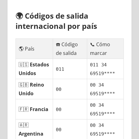
🌍
Códigos dе salida
internacional pοr país
☎️ Código
📞 Cómo
🌎 País
dе salida
marcar
🇺🇸
Estados
011 34
011
Unidos
69519****
🇬🇧
Reino
00 34
00
Unido
69519****
00 34
🇫🇷
Francia
00
69519****
🇦🇷
00 34
00
Argentina
69519****