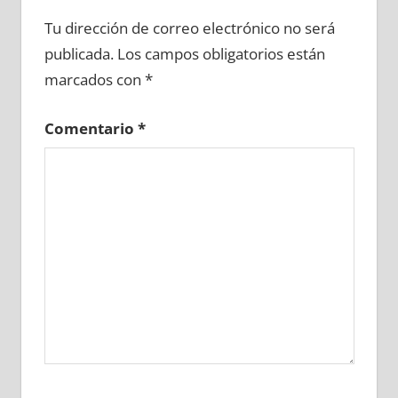
695190081
»
695190082
»
695190083
»
Tu dirección de correo electrónico no será
695190084
»
695190085
»
695190086
»
publicada.
Los campos obligatorios están
695190087
»
695190088
»
695190089
»
marcados con
*
695190090
»
695190091
»
695190092
»
695190093
»
695190094
»
695190095
»
Comentario
*
695190096
»
695190097
»
695190098
»
695190099
»
695190100
»
695190101
»
695190102
»
695190103
»
695190104
»
695190105
»
695190106
»
695190107
»
695190108
»
695190109
»
695190110
»
695190111
»
695190112
»
695190113
»
695190114
»
695190115
»
695190116
»
695190117
»
695190118
»
695190119
»
695190120
»
695190121
»
695190122
»
695190123
»
695190124
»
695190125
»
695190126
»
695190127
»
695190128
»