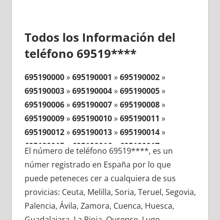
Todos los Información del
teléfono 69519****
695190000
»
695190001
»
695190002
»
695190003
»
695190004
»
695190005
»
695190006
»
695190007
»
695190008
»
695190009
»
695190010
»
695190011
»
695190012
»
695190013
»
695190014
»
695190015
»
695190016
»
695190017
»
El número de teléfono 69519****, es un
695190018
»
695190019
»
695190020
»
númer registrado en España por lo que
695190021
»
695190022
»
695190023
»
puede peteneces cer a cualquiera de sus
695190024
»
695190025
»
695190026
»
provicias: Ceuta, Melilla, Soria, Teruel, Segovia,
695190027
»
695190028
»
695190029
»
Palencia, Ávila, Zamora, Cuenca, Huesca,
695190030
»
695190031
»
695190032
»
Guadalajara, La Rioja, Ourense, Lugo,