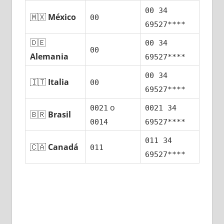
00 34
🇲🇽
México
00
69527****
🇩🇪
00 34
00
Alemania
69527****
00 34
🇮🇹
Italia
00
69527****
ο
0021
0021 34
🇧🇷
Brasil
0014
69527****
011 34
🇨🇦
Canadá
011
69527****