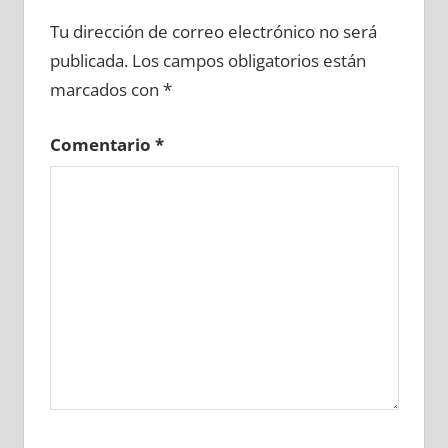
695270081
»
695270082
»
695270083
»
Tu dirección de correo electrónico no será
695270084
»
695270085
»
695270086
»
publicada.
Los campos obligatorios están
695270087
»
695270088
»
695270089
»
marcados con
*
695270090
»
695270091
»
695270092
»
695270093
»
695270094
»
695270095
»
Comentario
*
695270096
»
695270097
»
695270098
»
695270099
»
695270100
»
695270101
»
695270102
»
695270103
»
695270104
»
695270105
»
695270106
»
695270107
»
695270108
»
695270109
»
695270110
»
695270111
»
695270112
»
695270113
»
695270114
»
695270115
»
695270116
»
695270117
»
695270118
»
695270119
»
695270120
»
695270121
»
695270122
»
695270123
»
695270124
»
695270125
»
695270126
»
695270127
»
695270128
»