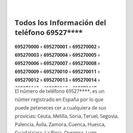
Todos los Información del
teléfono 69527****
695270000
»
695270001
»
695270002
»
695270003
»
695270004
»
695270005
»
695270006
»
695270007
»
695270008
»
695270009
»
695270010
»
695270011
»
695270012
»
695270013
»
695270014
»
695270015
»
695270016
»
695270017
»
El número de teléfono 69527****, es un
695270018
»
695270019
»
695270020
»
númer registrado en España por lo que
695270021
»
695270022
»
695270023
»
puede peteneces cer a cualquiera de sus
695270024
»
695270025
»
695270026
»
provicias: Ceuta, Melilla, Soria, Teruel, Segovia,
695270027
»
695270028
»
695270029
»
Palencia, Ávila, Zamora, Cuenca, Huesca,
695270030
»
695270031
»
695270032
»
Guadalajara, La Rioja, Ourense, Lugo,