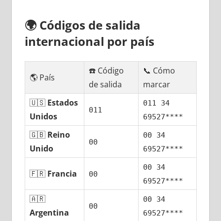
🌍
Códigos dе salida
internacional pοr país
☎️ Código
📞 Cómo
🌎 País
dе salida
marcar
🇺🇸
Estados
011 34
011
Unidos
69527****
🇬🇧
Reino
00 34
00
Unido
69527****
00 34
🇫🇷
Francia
00
69527****
🇦🇷
00 34
00
Argentina
69527****