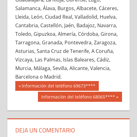
695270033
»
695270034
»
695270035
»
Salamanca, Álava, Burgos, Albacete, Cáceres,
695270036
»
695270037
»
695270038
»
Lleida, León, Ciudad Real, Valladolid, Huelva,
695270039
»
695270040
»
695270041
»
Cantabria, Castellón, Jaén, Badajoz, Navarra,
695270042
»
695270043
»
695270044
»
Toledo, Gipuzkoa, Almería, Córdoba, Girona,
695270045
»
695270046
»
695270047
»
Tarragona, Granada, Pontevedra, Zaragoza,
695270048
»
695270049
»
695270050
»
Asturias, Santa Cruz de Tenerife, A Coruña,
695270051
»
695270052
»
695270053
»
Vizcaya, Las Palmas, Islas Baleares, Cádiz,
695270054
»
695270055
»
695270056
»
Murcia, Málaga, Sevilla, Alicante, Valencia,
695270057
»
695270058
»
695270059
»
Barcelona o Madrid.
695270060
»
695270061
»
695270062
»
Navegación
69527
Entrada
Información del teléfono 69673****
695270063
»
695270064
»
695270065
»
anterior:
de
Siguiente
Información del teléfono 68065****
695270066
»
695270067
»
695270068
»
entrada:
entradas
695270069
»
695270070
»
695270071
»
695270072
»
695270073
»
695270074
»
695270075
»
695270076
»
695270077
»
DEJA UN COMENTARIO
695270078
»
695270079
»
695270080
»