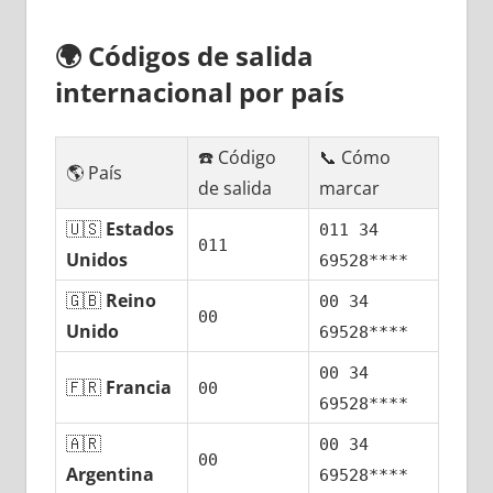
🌍
Códigos dе salida
internacional pοr país
☎️ Código
📞 Cómo
🌎 País
dе salida
marcar
🇺🇸
Estados
011 34
011
Unidos
69528****
🇬🇧
Reino
00 34
00
Unido
69528****
00 34
🇫🇷
Francia
00
69528****
🇦🇷
00 34
00
Argentina
69528****