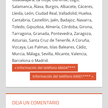
695280033
»
695280034
»
695280035
»
Salamanca, Álava, Burgos, Albacete, Cáceres,
695280036
»
695280037
»
695280038
»
Lleida, León, Ciudad Real, Valladolid, Huelva,
695280039
»
695280040
»
695280041
»
Cantabria, Castellón, Jaén, Badajoz, Navarra,
695280042
»
695280043
»
695280044
»
Toledo, Gipuzkoa, Almería, Córdoba, Girona,
695280045
»
695280046
»
695280047
»
Tarragona, Granada, Pontevedra, Zaragoza,
695280048
»
695280049
»
695280050
»
Asturias, Santa Cruz de Tenerife, A Coruña,
695280051
»
695280052
»
695280053
»
Vizcaya, Las Palmas, Islas Baleares, Cádiz,
695280054
»
695280055
»
695280056
»
Murcia, Málaga, Sevilla, Alicante, Valencia,
695280057
»
695280058
»
695280059
»
Barcelona o Madrid.
695280060
»
695280061
»
695280062
»
Navegación
69528
Entrada
Información del teléfono 68434****
695280063
»
695280064
»
695280065
»
anterior:
de
Siguiente
Información del teléfono 69001****
695280066
»
695280067
»
695280068
»
entrada:
entradas
695280069
»
695280070
»
695280071
»
695280072
»
695280073
»
695280074
»
695280075
»
695280076
»
695280077
»
DEJA UN COMENTARIO
695280078
»
695280079
»
695280080
»