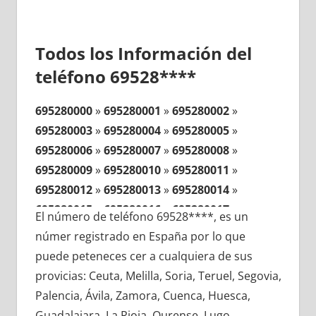
Todos los Información del
teléfono 69528****
695280000
»
695280001
»
695280002
»
695280003
»
695280004
»
695280005
»
695280006
»
695280007
»
695280008
»
695280009
»
695280010
»
695280011
»
695280012
»
695280013
»
695280014
»
695280015
»
695280016
»
695280017
»
El número de teléfono 69528****, es un
695280018
»
695280019
»
695280020
»
númer registrado en España por lo que
695280021
»
695280022
»
695280023
»
puede peteneces cer a cualquiera de sus
695280024
»
695280025
»
695280026
»
provicias: Ceuta, Melilla, Soria, Teruel, Segovia,
695280027
»
695280028
»
695280029
»
Palencia, Ávila, Zamora, Cuenca, Huesca,
695280030
»
695280031
»
695280032
»
Guadalajara, La Rioja, Ourense, Lugo,