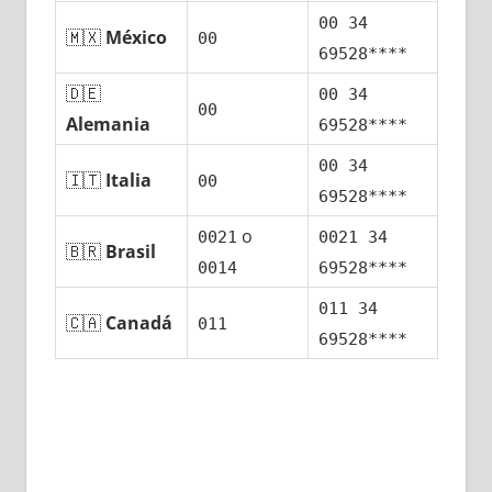
00 34
🇲🇽
México
00
69528****
🇩🇪
00 34
00
Alemania
69528****
00 34
🇮🇹
Italia
00
69528****
ο
0021
0021 34
🇧🇷
Brasil
0014
69528****
011 34
🇨🇦
Canadá
011
69528****