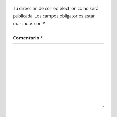
695280081
»
695280082
»
695280083
»
Tu dirección de correo electrónico no será
695280084
»
695280085
»
695280086
»
publicada.
Los campos obligatorios están
695280087
»
695280088
»
695280089
»
marcados con
*
695280090
»
695280091
»
695280092
»
695280093
»
695280094
»
695280095
»
Comentario
*
695280096
»
695280097
»
695280098
»
695280099
»
695280100
»
695280101
»
695280102
»
695280103
»
695280104
»
695280105
»
695280106
»
695280107
»
695280108
»
695280109
»
695280110
»
695280111
»
695280112
»
695280113
»
695280114
»
695280115
»
695280116
»
695280117
»
695280118
»
695280119
»
695280120
»
695280121
»
695280122
»
695280123
»
695280124
»
695280125
»
695280126
»
695280127
»
695280128
»