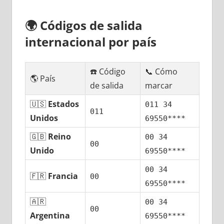
🌍
Códigos dе salida
internacional pοr país
☎️ Código
📞 Cómo
🌎 País
dе salida
marcar
🇺🇸
Estados
011 34
011
Unidos
69550****
🇬🇧
Reino
00 34
00
Unido
69550****
00 34
🇫🇷
Francia
00
69550****
🇦🇷
00 34
00
Argentina
69550****