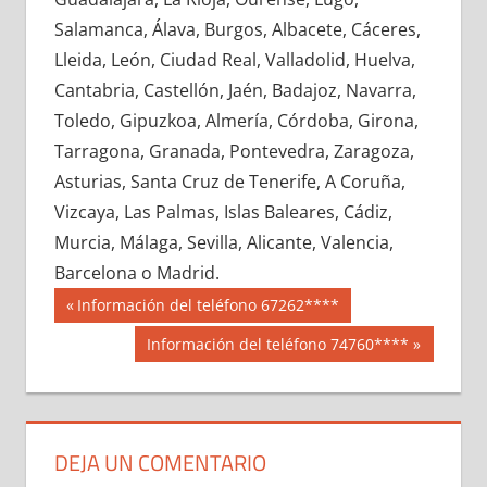
695500033
»
695500034
»
695500035
»
Salamanca, Álava, Burgos, Albacete, Cáceres,
695500036
»
695500037
»
695500038
»
Lleida, León, Ciudad Real, Valladolid, Huelva,
695500039
»
695500040
»
695500041
»
Cantabria, Castellón, Jaén, Badajoz, Navarra,
695500042
»
695500043
»
695500044
»
Toledo, Gipuzkoa, Almería, Córdoba, Girona,
695500045
»
695500046
»
695500047
»
Tarragona, Granada, Pontevedra, Zaragoza,
695500048
»
695500049
»
695500050
»
Asturias, Santa Cruz de Tenerife, A Coruña,
695500051
»
695500052
»
695500053
»
Vizcaya, Las Palmas, Islas Baleares, Cádiz,
695500054
»
695500055
»
695500056
»
Murcia, Málaga, Sevilla, Alicante, Valencia,
695500057
»
695500058
»
695500059
»
Barcelona o Madrid.
695500060
»
695500061
»
695500062
»
Navegación
69550
Entrada
Información del teléfono 67262****
695500063
»
695500064
»
695500065
»
anterior:
de
Siguiente
Información del teléfono 74760****
695500066
»
695500067
»
695500068
»
entrada:
entradas
695500069
»
695500070
»
695500071
»
695500072
»
695500073
»
695500074
»
695500075
»
695500076
»
695500077
»
DEJA UN COMENTARIO
695500078
»
695500079
»
695500080
»