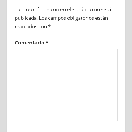
695500081
»
695500082
»
695500083
»
Tu dirección de correo electrónico no será
695500084
»
695500085
»
695500086
»
publicada.
Los campos obligatorios están
695500087
»
695500088
»
695500089
»
marcados con
*
695500090
»
695500091
»
695500092
»
695500093
»
695500094
»
695500095
»
Comentario
*
695500096
»
695500097
»
695500098
»
695500099
»
695500100
»
695500101
»
695500102
»
695500103
»
695500104
»
695500105
»
695500106
»
695500107
»
695500108
»
695500109
»
695500110
»
695500111
»
695500112
»
695500113
»
695500114
»
695500115
»
695500116
»
695500117
»
695500118
»
695500119
»
695500120
»
695500121
»
695500122
»
695500123
»
695500124
»
695500125
»
695500126
»
695500127
»
695500128
»