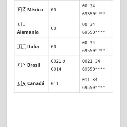
00 34
🇲🇽
México
00
69550****
🇩🇪
00 34
00
Alemania
69550****
00 34
🇮🇹
Italia
00
69550****
ο
0021
0021 34
🇧🇷
Brasil
0014
69550****
011 34
🇨🇦
Canadá
011
69550****