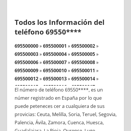
Todos los Información del
teléfono 69550****
695500000
»
695500001
»
695500002
»
695500003
»
695500004
»
695500005
»
695500006
»
695500007
»
695500008
»
695500009
»
695500010
»
695500011
»
695500012
»
695500013
»
695500014
»
695500015
»
695500016
»
695500017
»
El número de teléfono 69550****, es un
695500018
»
695500019
»
695500020
»
númer registrado en España por lo que
695500021
»
695500022
»
695500023
»
puede peteneces cer a cualquiera de sus
695500024
»
695500025
»
695500026
»
provicias: Ceuta, Melilla, Soria, Teruel, Segovia,
695500027
»
695500028
»
695500029
»
Palencia, Ávila, Zamora, Cuenca, Huesca,
695500030
»
695500031
»
695500032
»
Guadalajara, La Rioja, Ourense, Lugo,