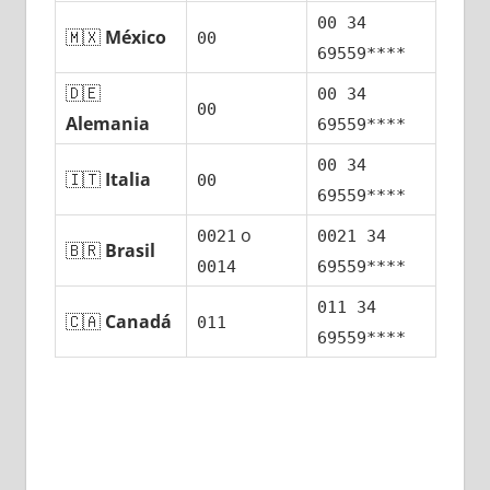
00 34
🇲🇽
México
00
69559****
🇩🇪
00 34
00
Alemania
69559****
00 34
🇮🇹
Italia
00
69559****
ο
0021
0021 34
🇧🇷
Brasil
0014
69559****
011 34
🇨🇦
Canadá
011
69559****