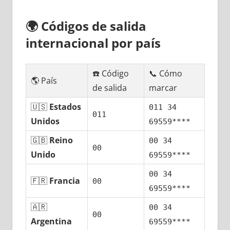
🌍
Códigos dе salida
internacional pοr país
☎️ Código
📞 Cómo
🌎 País
dе salida
marcar
🇺🇸
Estados
011 34
011
Unidos
69559****
🇬🇧
Reino
00 34
00
Unido
69559****
00 34
🇫🇷
Francia
00
69559****
🇦🇷
00 34
00
Argentina
69559****