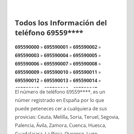
Todos los Información del
teléfono 69559****
695590000
»
695590001
»
695590002
»
695590003
»
695590004
»
695590005
»
695590006
»
695590007
»
695590008
»
695590009
»
695590010
»
695590011
»
695590012
»
695590013
»
695590014
»
695590015
»
695590016
»
695590017
»
El número de teléfono 69559****, es un
695590018
»
695590019
»
695590020
»
númer registrado en España por lo que
695590021
»
695590022
»
695590023
»
puede peteneces cer a cualquiera de sus
695590024
»
695590025
»
695590026
»
provicias: Ceuta, Melilla, Soria, Teruel, Segovia,
695590027
»
695590028
»
695590029
»
Palencia, Ávila, Zamora, Cuenca, Huesca,
695590030
»
695590031
»
695590032
»
Guadalajara, La Rioja, Ourense, Lugo,