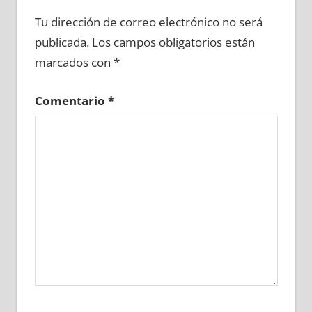
695590081
»
695590082
»
695590083
»
Tu dirección de correo electrónico no será
695590084
»
695590085
»
695590086
»
publicada.
Los campos obligatorios están
695590087
»
695590088
»
695590089
»
marcados con
*
695590090
»
695590091
»
695590092
»
695590093
»
695590094
»
695590095
»
Comentario
*
695590096
»
695590097
»
695590098
»
695590099
»
695590100
»
695590101
»
695590102
»
695590103
»
695590104
»
695590105
»
695590106
»
695590107
»
695590108
»
695590109
»
695590110
»
695590111
»
695590112
»
695590113
»
695590114
»
695590115
»
695590116
»
695590117
»
695590118
»
695590119
»
695590120
»
695590121
»
695590122
»
695590123
»
695590124
»
695590125
»
695590126
»
695590127
»
695590128
»