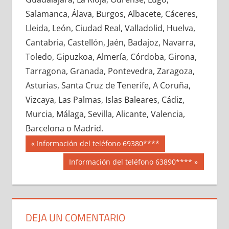
695590033
»
695590034
»
695590035
»
Salamanca, Álava, Burgos, Albacete, Cáceres,
695590036
»
695590037
»
695590038
»
Lleida, León, Ciudad Real, Valladolid, Huelva,
695590039
»
695590040
»
695590041
»
Cantabria, Castellón, Jaén, Badajoz, Navarra,
695590042
»
695590043
»
695590044
»
Toledo, Gipuzkoa, Almería, Córdoba, Girona,
695590045
»
695590046
»
695590047
»
Tarragona, Granada, Pontevedra, Zaragoza,
695590048
»
695590049
»
695590050
»
Asturias, Santa Cruz de Tenerife, A Coruña,
695590051
»
695590052
»
695590053
»
Vizcaya, Las Palmas, Islas Baleares, Cádiz,
695590054
»
695590055
»
695590056
»
Murcia, Málaga, Sevilla, Alicante, Valencia,
695590057
»
695590058
»
695590059
»
Barcelona o Madrid.
695590060
»
695590061
»
695590062
»
Navegación
69559
Entrada
Información del teléfono 69380****
695590063
»
695590064
»
695590065
»
anterior:
de
Siguiente
Información del teléfono 63890****
695590066
»
695590067
»
695590068
»
entrada:
entradas
695590069
»
695590070
»
695590071
»
695590072
»
695590073
»
695590074
»
695590075
»
695590076
»
695590077
»
DEJA UN COMENTARIO
695590078
»
695590079
»
695590080
»