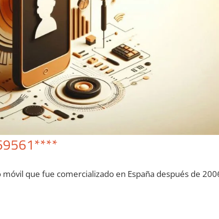
69561****
o móvil quе fue comercializado en España después dе 200