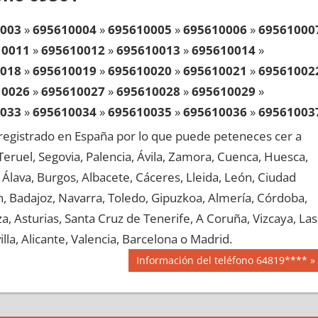
003
»
695610004
»
695610005
»
695610006
»
69561000
10011
»
695610012
»
695610013
»
695610014
»
018
»
695610019
»
695610020
»
695610021
»
69561002
10026
»
695610027
»
695610028
»
695610029
»
033
»
695610034
»
695610035
»
695610036
»
69561003
10041
»
695610042
»
695610043
»
695610044
»
egistrado en España por lo que puede peteneces cer a
048
»
695610049
»
695610050
»
695610051
»
69561005
, Teruel, Segovia, Palencia, Ávila, Zamora, Cuenca, Huesca,
10056
»
695610057
»
695610058
»
695610059
»
Álava, Burgos, Albacete, Cáceres, Lleida, León, Ciudad
063
»
695610064
»
695610065
»
695610066
»
69561006
aén, Badajoz, Navarra, Toledo, Gipuzkoa, Almería, Córdoba,
10071
»
695610072
»
695610073
»
695610074
»
, Asturias, Santa Cruz de Tenerife, A Coruña, Vizcaya, Las
078
»
695610079
»
695610080
»
695610081
»
69561008
lla, Alicante, Valencia, Barcelona o Madrid.
10086
»
695610087
»
695610088
»
695610089
»
Siguiente
Información del teléfono 64819****
093
»
695610094
»
695610095
»
695610096
»
69561009
entrada:
10101
»
695610102
»
695610103
»
695610104
»
108
»
695610109
»
695610110
»
695610111
»
69561011