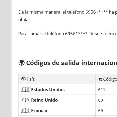
De la misma manera, el teléfono 69561**** ha po
titular.
Para llamar al teléfono 69561****, desde fuera 
🌍
Códigos dе salida internacion
🌎 País
☎️ Código
🇺🇸
Estados Unidos
011
🇬🇧
Reino Unido
00
🇫🇷
Francia
00