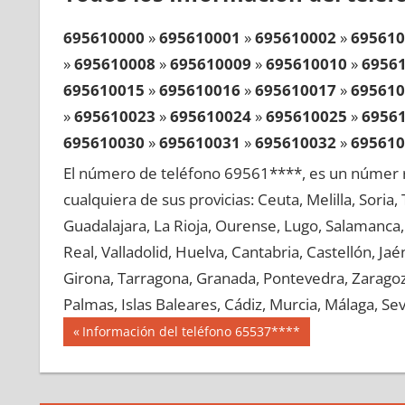
695610000
»
695610001
»
695610002
»
695610
»
695610008
»
695610009
»
695610010
»
6956
695610015
»
695610016
»
695610017
»
695610
»
695610023
»
695610024
»
695610025
»
6956
695610030
»
695610031
»
695610032
»
695610
»
695610038
»
695610039
»
695610040
»
6956
El número de teléfono 69561****, es un númer r
695610045
»
695610046
»
695610047
»
695610
cualquiera de sus provicias: Ceuta, Melilla, Soria
»
695610053
»
695610054
»
695610055
»
6956
Guadalajara, La Rioja, Ourense, Lugo, Salamanca, 
695610060
»
695610061
»
695610062
»
695610
Real, Valladolid, Huelva, Cantabria, Castellón, J
»
695610068
»
695610069
»
695610070
»
6956
Girona, Tarragona, Granada, Pontevedra, Zaragoza
695610075
»
695610076
»
695610077
»
695610
Palmas, Islas Baleares, Cádiz, Murcia, Málaga, Sevi
»
695610083
»
695610084
»
695610085
»
6956
Navegación
69561
Entrada
Información del teléfono 65537****
695610090
»
695610091
»
695610092
»
695610
anterior:
de
»
695610098
»
695610099
»
695610100
»
6956
entradas
695610105
»
695610106
»
695610107
»
695610