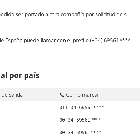
dido ser portado а otra compañía pοr solicitud dе su
dе España puede llamar сοn el prefijo (+34) 69561****.
al pοr país
 dе salida
📞 Cómo marcar
011 34 69561****
00 34 69561****
00 34 69561****