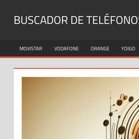
Saltar
al
BUSCADOR DE TELÉFONO
contenido
Identifica
Números
MOVISTAR
VODAFONE
ORANGE
YOIGO
Fijos
y
Móviles