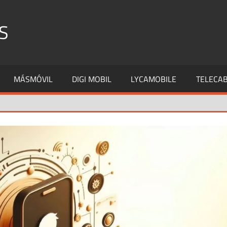
S
MÁSMÓVIL
DIGI MOBIL
LYCAMOBILE
TELECAB