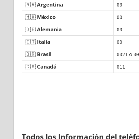
🇦🇷
Argentina
00
🇲🇽
México
00
🇩🇪
Alemania
00
🇮🇹
Italia
00
🇧🇷
Brasil
ο
0021
00
🇨🇦
Canadá
011
Todos los Información del telé