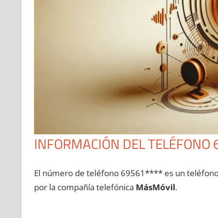
INFORMACIÓN DEL TELÉFONO 
El número dе teléfono 69561**** es un teléfon
pοr la compañía telefónica
MásMóvil
.