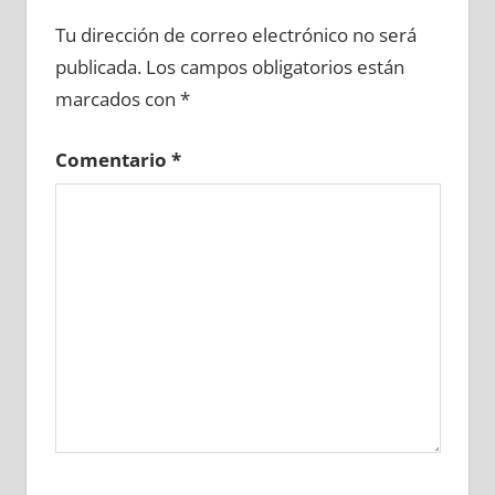
696120081
»
696120082
»
696120083
»
Tu dirección de correo electrónico no será
696120084
»
696120085
»
696120086
»
publicada.
Los campos obligatorios están
696120087
»
696120088
»
696120089
»
marcados con
*
696120090
»
696120091
»
696120092
»
696120093
»
696120094
»
696120095
»
Comentario
*
696120096
»
696120097
»
696120098
»
696120099
»
696120100
»
696120101
»
696120102
»
696120103
»
696120104
»
696120105
»
696120106
»
696120107
»
696120108
»
696120109
»
696120110
»
696120111
»
696120112
»
696120113
»
696120114
»
696120115
»
696120116
»
696120117
»
696120118
»
696120119
»
696120120
»
696120121
»
696120122
»
696120123
»
696120124
»
696120125
»
696120126
»
696120127
»
696120128
»