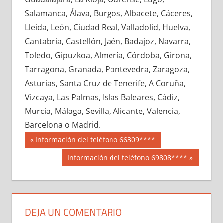
696120033
»
696120034
»
696120035
»
Salamanca, Álava, Burgos, Albacete, Cáceres,
696120036
»
696120037
»
696120038
»
Lleida, León, Ciudad Real, Valladolid, Huelva,
696120039
»
696120040
»
696120041
»
Cantabria, Castellón, Jaén, Badajoz, Navarra,
696120042
»
696120043
»
696120044
»
Toledo, Gipuzkoa, Almería, Córdoba, Girona,
696120045
»
696120046
»
696120047
»
Tarragona, Granada, Pontevedra, Zaragoza,
696120048
»
696120049
»
696120050
»
Asturias, Santa Cruz de Tenerife, A Coruña,
696120051
»
696120052
»
696120053
»
Vizcaya, Las Palmas, Islas Baleares, Cádiz,
696120054
»
696120055
»
696120056
»
Murcia, Málaga, Sevilla, Alicante, Valencia,
696120057
»
696120058
»
696120059
»
Barcelona o Madrid.
696120060
»
696120061
»
696120062
»
Navegación
69612
Entrada
Información del teléfono 66309****
696120063
»
696120064
»
696120065
»
anterior:
de
Siguiente
Información del teléfono 69808****
696120066
»
696120067
»
696120068
»
entrada:
entradas
696120069
»
696120070
»
696120071
»
696120072
»
696120073
»
696120074
»
696120075
»
696120076
»
696120077
»
DEJA UN COMENTARIO
696120078
»
696120079
»
696120080
»