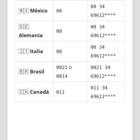
00 34
🇲🇽
México
00
69612****
🇩🇪
00 34
00
Alemania
69612****
00 34
🇮🇹
Italia
00
69612****
ο
0021
0021 34
🇧🇷
Brasil
0014
69612****
011 34
🇨🇦
Canadá
011
69612****