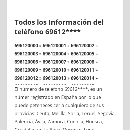
Todos los Información del
teléfono 69612****
696120000
»
696120001
»
696120002
»
696120003
»
696120004
»
696120005
»
696120006
»
696120007
»
696120008
»
696120009
»
696120010
»
696120011
»
696120012
»
696120013
»
696120014
»
696120015
»
696120016
»
696120017
»
El número de teléfono 69612****, es un
696120018
»
696120019
»
696120020
»
númer registrado en España por lo que
696120021
»
696120022
»
696120023
»
puede peteneces cer a cualquiera de sus
696120024
»
696120025
»
696120026
»
provicias: Ceuta, Melilla, Soria, Teruel, Segovia,
696120027
»
696120028
»
696120029
»
Palencia, Ávila, Zamora, Cuenca, Huesca,
696120030
»
696120031
»
696120032
»
Guadalajara, La Rioja, Ourense, Lugo,