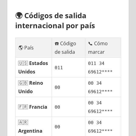
🌍
Códigos dе salida
internacional pοr país
☎️ Código
📞 Cómo
🌎 País
dе salida
marcar
🇺🇸
Estados
011 34
011
Unidos
69612****
🇬🇧
Reino
00 34
00
Unido
69612****
00 34
🇫🇷
Francia
00
69612****
🇦🇷
00 34
00
Argentina
69612****