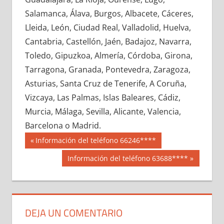
696330033
»
696330034
»
696330035
»
Salamanca, Álava, Burgos, Albacete, Cáceres,
696330036
»
696330037
»
696330038
»
Lleida, León, Ciudad Real, Valladolid, Huelva,
696330039
»
696330040
»
696330041
»
Cantabria, Castellón, Jaén, Badajoz, Navarra,
696330042
»
696330043
»
696330044
»
Toledo, Gipuzkoa, Almería, Córdoba, Girona,
696330045
»
696330046
»
696330047
»
Tarragona, Granada, Pontevedra, Zaragoza,
696330048
»
696330049
»
696330050
»
Asturias, Santa Cruz de Tenerife, A Coruña,
696330051
»
696330052
»
696330053
»
Vizcaya, Las Palmas, Islas Baleares, Cádiz,
696330054
»
696330055
»
696330056
»
Murcia, Málaga, Sevilla, Alicante, Valencia,
696330057
»
696330058
»
696330059
»
Barcelona o Madrid.
696330060
»
696330061
»
696330062
»
Navegación
69633
Entrada
Información del teléfono 66246****
696330063
»
696330064
»
696330065
»
anterior:
de
Siguiente
Información del teléfono 63688****
696330066
»
696330067
»
696330068
»
entrada:
entradas
696330069
»
696330070
»
696330071
»
696330072
»
696330073
»
696330074
»
696330075
»
696330076
»
696330077
»
DEJA UN COMENTARIO
696330078
»
696330079
»
696330080
»