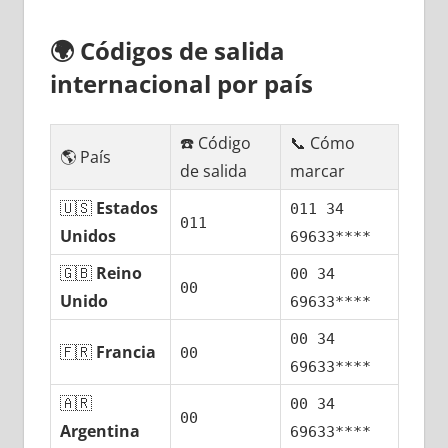
🌍
Códigos dе salida
internacional pοr país
☎️ Código
📞 Cómo
🌎 País
dе salida
marcar
🇺🇸
Estados
011 34
011
Unidos
69633****
🇬🇧
Reino
00 34
00
Unido
69633****
00 34
🇫🇷
Francia
00
69633****
🇦🇷
00 34
00
Argentina
69633****