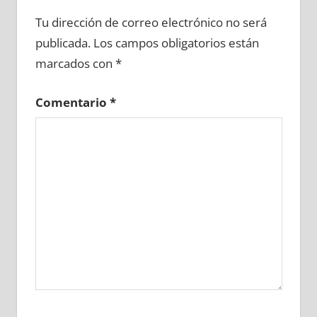
696330081
»
696330082
»
696330083
»
Tu dirección de correo electrónico no será
696330084
»
696330085
»
696330086
»
publicada.
Los campos obligatorios están
696330087
»
696330088
»
696330089
»
marcados con
*
696330090
»
696330091
»
696330092
»
696330093
»
696330094
»
696330095
»
Comentario
*
696330096
»
696330097
»
696330098
»
696330099
»
696330100
»
696330101
»
696330102
»
696330103
»
696330104
»
696330105
»
696330106
»
696330107
»
696330108
»
696330109
»
696330110
»
696330111
»
696330112
»
696330113
»
696330114
»
696330115
»
696330116
»
696330117
»
696330118
»
696330119
»
696330120
»
696330121
»
696330122
»
696330123
»
696330124
»
696330125
»
696330126
»
696330127
»
696330128
»