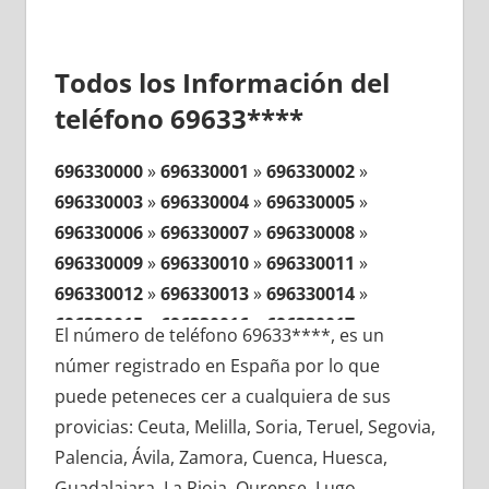
Todos los Información del
teléfono 69633****
696330000
»
696330001
»
696330002
»
696330003
»
696330004
»
696330005
»
696330006
»
696330007
»
696330008
»
696330009
»
696330010
»
696330011
»
696330012
»
696330013
»
696330014
»
696330015
»
696330016
»
696330017
»
El número de teléfono 69633****, es un
696330018
»
696330019
»
696330020
»
númer registrado en España por lo que
696330021
»
696330022
»
696330023
»
puede peteneces cer a cualquiera de sus
696330024
»
696330025
»
696330026
»
provicias: Ceuta, Melilla, Soria, Teruel, Segovia,
696330027
»
696330028
»
696330029
»
Palencia, Ávila, Zamora, Cuenca, Huesca,
696330030
»
696330031
»
696330032
»
Guadalajara, La Rioja, Ourense, Lugo,