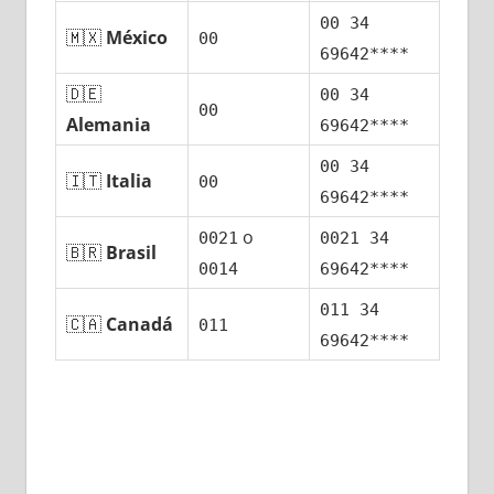
00 34
🇲🇽
México
00
69642****
🇩🇪
00 34
00
Alemania
69642****
00 34
🇮🇹
Italia
00
69642****
ο
0021
0021 34
🇧🇷
Brasil
0014
69642****
011 34
🇨🇦
Canadá
011
69642****