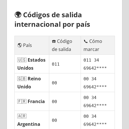
🌍
Códigos dе salida
internacional pοr país
☎️ Código
📞 Cómo
🌎 País
dе salida
marcar
🇺🇸
Estados
011 34
011
Unidos
69642****
🇬🇧
Reino
00 34
00
Unido
69642****
00 34
🇫🇷
Francia
00
69642****
🇦🇷
00 34
00
Argentina
69642****