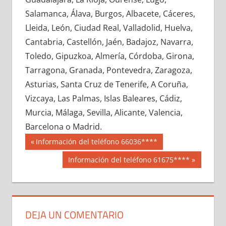
696420033
»
696420034
»
696420035
»
Salamanca, Álava, Burgos, Albacete, Cáceres,
696420036
»
696420037
»
696420038
»
Lleida, León, Ciudad Real, Valladolid, Huelva,
696420039
»
696420040
»
696420041
»
Cantabria, Castellón, Jaén, Badajoz, Navarra,
696420042
»
696420043
»
696420044
»
Toledo, Gipuzkoa, Almería, Córdoba, Girona,
696420045
»
696420046
»
696420047
»
Tarragona, Granada, Pontevedra, Zaragoza,
696420048
»
696420049
»
696420050
»
Asturias, Santa Cruz de Tenerife, A Coruña,
696420051
»
696420052
»
696420053
»
Vizcaya, Las Palmas, Islas Baleares, Cádiz,
696420054
»
696420055
»
696420056
»
Murcia, Málaga, Sevilla, Alicante, Valencia,
696420057
»
696420058
»
696420059
»
Barcelona o Madrid.
696420060
»
696420061
»
696420062
»
Navegación
69642
Entrada
Información del teléfono 66036****
696420063
»
696420064
»
696420065
»
anterior:
de
Siguiente
Información del teléfono 61675****
696420066
»
696420067
»
696420068
»
entrada:
entradas
696420069
»
696420070
»
696420071
»
696420072
»
696420073
»
696420074
»
696420075
»
696420076
»
696420077
»
DEJA UN COMENTARIO
696420078
»
696420079
»
696420080
»