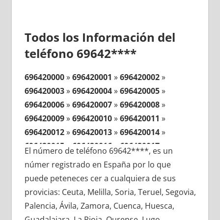
Todos los Información del
teléfono 69642****
696420000
»
696420001
»
696420002
»
696420003
»
696420004
»
696420005
»
696420006
»
696420007
»
696420008
»
696420009
»
696420010
»
696420011
»
696420012
»
696420013
»
696420014
»
696420015
»
696420016
»
696420017
»
El número de teléfono 69642****, es un
696420018
»
696420019
»
696420020
»
númer registrado en España por lo que
696420021
»
696420022
»
696420023
»
puede peteneces cer a cualquiera de sus
696420024
»
696420025
»
696420026
»
provicias: Ceuta, Melilla, Soria, Teruel, Segovia,
696420027
»
696420028
»
696420029
»
Palencia, Ávila, Zamora, Cuenca, Huesca,
696420030
»
696420031
»
696420032
»
Guadalajara, La Rioja, Ourense, Lugo,