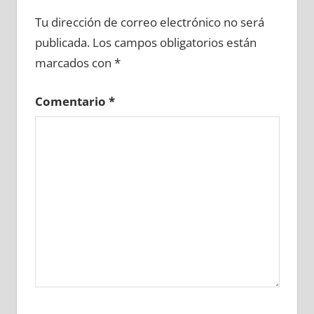
696420081
»
696420082
»
696420083
»
Tu dirección de correo electrónico no será
696420084
»
696420085
»
696420086
»
publicada.
Los campos obligatorios están
696420087
»
696420088
»
696420089
»
marcados con
*
696420090
»
696420091
»
696420092
»
696420093
»
696420094
»
696420095
»
Comentario
*
696420096
»
696420097
»
696420098
»
696420099
»
696420100
»
696420101
»
696420102
»
696420103
»
696420104
»
696420105
»
696420106
»
696420107
»
696420108
»
696420109
»
696420110
»
696420111
»
696420112
»
696420113
»
696420114
»
696420115
»
696420116
»
696420117
»
696420118
»
696420119
»
696420120
»
696420121
»
696420122
»
696420123
»
696420124
»
696420125
»
696420126
»
696420127
»
696420128
»