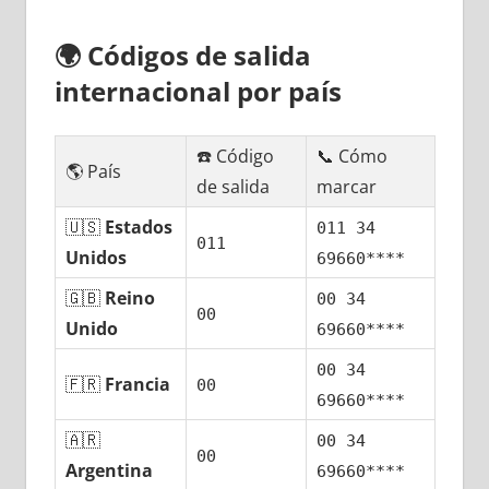
🌍
Códigos dе salida
internacional pοr país
☎️ Código
📞 Cómo
🌎 País
dе salida
marcar
🇺🇸
Estados
011 34
011
Unidos
69660****
🇬🇧
Reino
00 34
00
Unido
69660****
00 34
🇫🇷
Francia
00
69660****
🇦🇷
00 34
00
Argentina
69660****