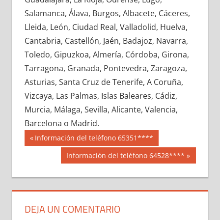
696600033
»
696600034
»
696600035
»
Salamanca, Álava, Burgos, Albacete, Cáceres,
696600036
»
696600037
»
696600038
»
Lleida, León, Ciudad Real, Valladolid, Huelva,
696600039
»
696600040
»
696600041
»
Cantabria, Castellón, Jaén, Badajoz, Navarra,
696600042
»
696600043
»
696600044
»
Toledo, Gipuzkoa, Almería, Córdoba, Girona,
696600045
»
696600046
»
696600047
»
Tarragona, Granada, Pontevedra, Zaragoza,
696600048
»
696600049
»
696600050
»
Asturias, Santa Cruz de Tenerife, A Coruña,
696600051
»
696600052
»
696600053
»
Vizcaya, Las Palmas, Islas Baleares, Cádiz,
696600054
»
696600055
»
696600056
»
Murcia, Málaga, Sevilla, Alicante, Valencia,
696600057
»
696600058
»
696600059
»
Barcelona o Madrid.
696600060
»
696600061
»
696600062
»
Navegación
69660
Entrada
Información del teléfono 65351****
696600063
»
696600064
»
696600065
»
anterior:
de
Siguiente
Información del teléfono 64528****
696600066
»
696600067
»
696600068
»
entrada:
entradas
696600069
»
696600070
»
696600071
»
696600072
»
696600073
»
696600074
»
696600075
»
696600076
»
696600077
»
DEJA UN COMENTARIO
696600078
»
696600079
»
696600080
»