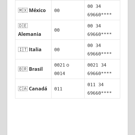
00 34
🇲🇽
México
00
69660****
🇩🇪
00 34
00
Alemania
69660****
00 34
🇮🇹
Italia
00
69660****
ο
0021
0021 34
🇧🇷
Brasil
0014
69660****
011 34
🇨🇦
Canadá
011
69660****