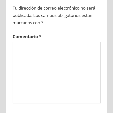
696600081
»
696600082
»
696600083
»
Tu dirección de correo electrónico no será
696600084
»
696600085
»
696600086
»
publicada.
Los campos obligatorios están
696600087
»
696600088
»
696600089
»
marcados con
*
696600090
»
696600091
»
696600092
»
696600093
»
696600094
»
696600095
»
Comentario
*
696600096
»
696600097
»
696600098
»
696600099
»
696600100
»
696600101
»
696600102
»
696600103
»
696600104
»
696600105
»
696600106
»
696600107
»
696600108
»
696600109
»
696600110
»
696600111
»
696600112
»
696600113
»
696600114
»
696600115
»
696600116
»
696600117
»
696600118
»
696600119
»
696600120
»
696600121
»
696600122
»
696600123
»
696600124
»
696600125
»
696600126
»
696600127
»
696600128
»