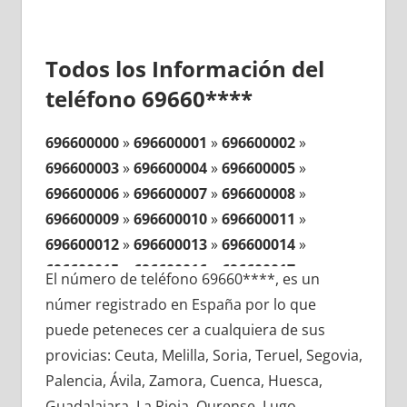
Todos los Información del
teléfono 69660****
696600000
»
696600001
»
696600002
»
696600003
»
696600004
»
696600005
»
696600006
»
696600007
»
696600008
»
696600009
»
696600010
»
696600011
»
696600012
»
696600013
»
696600014
»
696600015
»
696600016
»
696600017
»
El número de teléfono 69660****, es un
696600018
»
696600019
»
696600020
»
númer registrado en España por lo que
696600021
»
696600022
»
696600023
»
puede peteneces cer a cualquiera de sus
696600024
»
696600025
»
696600026
»
provicias: Ceuta, Melilla, Soria, Teruel, Segovia,
696600027
»
696600028
»
696600029
»
Palencia, Ávila, Zamora, Cuenca, Huesca,
696600030
»
696600031
»
696600032
»
Guadalajara, La Rioja, Ourense, Lugo,