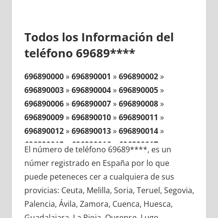
Todos los Información del
teléfono 69689****
696890000
»
696890001
»
696890002
»
696890003
»
696890004
»
696890005
»
696890006
»
696890007
»
696890008
»
696890009
»
696890010
»
696890011
»
696890012
»
696890013
»
696890014
»
696890015
»
696890016
»
696890017
»
El número de teléfono 69689****, es un
696890018
»
696890019
»
696890020
»
númer registrado en España por lo que
696890021
»
696890022
»
696890023
»
puede peteneces cer a cualquiera de sus
696890024
»
696890025
»
696890026
»
provicias: Ceuta, Melilla, Soria, Teruel, Segovia,
696890027
»
696890028
»
696890029
»
Palencia, Ávila, Zamora, Cuenca, Huesca,
696890030
»
696890031
»
696890032
»
Guadalajara, La Rioja, Ourense, Lugo,