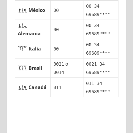
00 34
🇲🇽
México
00
69689****
🇩🇪
00 34
00
Alemania
69689****
00 34
🇮🇹
Italia
00
69689****
ο
0021
0021 34
🇧🇷
Brasil
0014
69689****
011 34
🇨🇦
Canadá
011
69689****