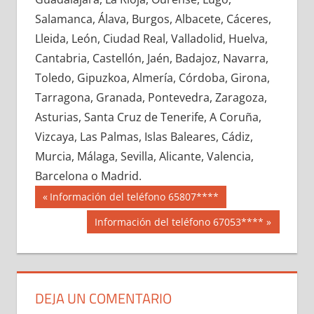
696890033
»
696890034
»
696890035
»
Salamanca, Álava, Burgos, Albacete, Cáceres,
696890036
»
696890037
»
696890038
»
Lleida, León, Ciudad Real, Valladolid, Huelva,
696890039
»
696890040
»
696890041
»
Cantabria, Castellón, Jaén, Badajoz, Navarra,
696890042
»
696890043
»
696890044
»
Toledo, Gipuzkoa, Almería, Córdoba, Girona,
696890045
»
696890046
»
696890047
»
Tarragona, Granada, Pontevedra, Zaragoza,
696890048
»
696890049
»
696890050
»
Asturias, Santa Cruz de Tenerife, A Coruña,
696890051
»
696890052
»
696890053
»
Vizcaya, Las Palmas, Islas Baleares, Cádiz,
696890054
»
696890055
»
696890056
»
Murcia, Málaga, Sevilla, Alicante, Valencia,
696890057
»
696890058
»
696890059
»
Barcelona o Madrid.
696890060
»
696890061
»
696890062
»
Navegación
69689
Entrada
Información del teléfono 65807****
696890063
»
696890064
»
696890065
»
anterior:
de
Siguiente
Información del teléfono 67053****
696890066
»
696890067
»
696890068
»
entrada:
entradas
696890069
»
696890070
»
696890071
»
696890072
»
696890073
»
696890074
»
696890075
»
696890076
»
696890077
»
DEJA UN COMENTARIO
696890078
»
696890079
»
696890080
»