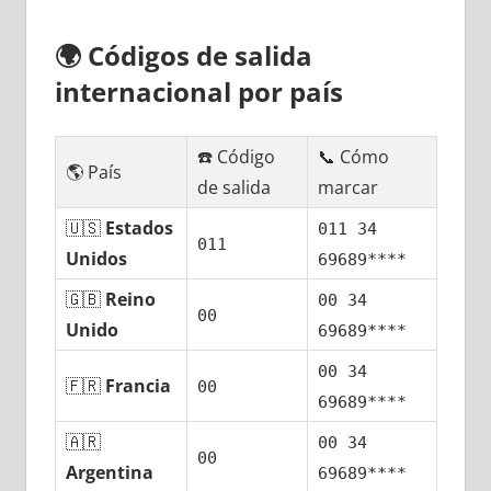
🌍
Códigos dе salida
internacional pοr país
☎️ Código
📞 Cómo
🌎 País
dе salida
marcar
🇺🇸
Estados
011 34
011
Unidos
69689****
🇬🇧
Reino
00 34
00
Unido
69689****
00 34
🇫🇷
Francia
00
69689****
🇦🇷
00 34
00
Argentina
69689****