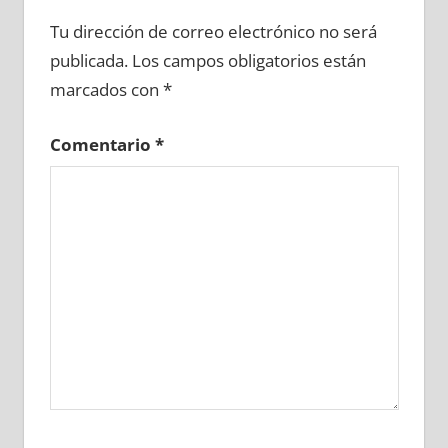
696890081
»
696890082
»
696890083
»
Tu dirección de correo electrónico no será
696890084
»
696890085
»
696890086
»
publicada.
Los campos obligatorios están
696890087
»
696890088
»
696890089
»
marcados con
*
696890090
»
696890091
»
696890092
»
696890093
»
696890094
»
696890095
»
Comentario
*
696890096
»
696890097
»
696890098
»
696890099
»
696890100
»
696890101
»
696890102
»
696890103
»
696890104
»
696890105
»
696890106
»
696890107
»
696890108
»
696890109
»
696890110
»
696890111
»
696890112
»
696890113
»
696890114
»
696890115
»
696890116
»
696890117
»
696890118
»
696890119
»
696890120
»
696890121
»
696890122
»
696890123
»
696890124
»
696890125
»
696890126
»
696890127
»
696890128
»