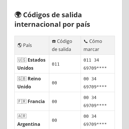
🌍
Códigos dе salida
internacional pοr país
☎️ Código
📞 Cómo
🌎 País
dе salida
marcar
🇺🇸
Estados
011 34
011
Unidos
69709****
🇬🇧
Reino
00 34
00
Unido
69709****
00 34
🇫🇷
Francia
00
69709****
🇦🇷
00 34
00
Argentina
69709****