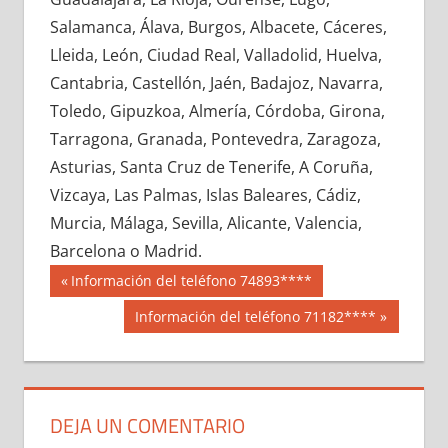
697090033
»
697090034
»
697090035
»
Salamanca, Álava, Burgos, Albacete, Cáceres,
697090036
»
697090037
»
697090038
»
Lleida, León, Ciudad Real, Valladolid, Huelva,
697090039
»
697090040
»
697090041
»
Cantabria, Castellón, Jaén, Badajoz, Navarra,
697090042
»
697090043
»
697090044
»
Toledo, Gipuzkoa, Almería, Córdoba, Girona,
697090045
»
697090046
»
697090047
»
Tarragona, Granada, Pontevedra, Zaragoza,
697090048
»
697090049
»
697090050
»
Asturias, Santa Cruz de Tenerife, A Coruña,
697090051
»
697090052
»
697090053
»
Vizcaya, Las Palmas, Islas Baleares, Cádiz,
697090054
»
697090055
»
697090056
»
Murcia, Málaga, Sevilla, Alicante, Valencia,
697090057
»
697090058
»
697090059
»
Barcelona o Madrid.
697090060
»
697090061
»
697090062
»
Navegación
69709
Entrada
Información del teléfono 74893****
697090063
»
697090064
»
697090065
»
anterior:
de
Siguiente
Información del teléfono 71182****
697090066
»
697090067
»
697090068
»
entrada:
entradas
697090069
»
697090070
»
697090071
»
697090072
»
697090073
»
697090074
»
697090075
»
697090076
»
697090077
»
DEJA UN COMENTARIO
697090078
»
697090079
»
697090080
»