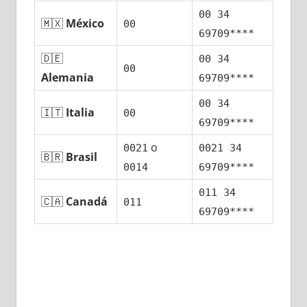
00 34
🇲🇽
México
00
69709****
🇩🇪
00 34
00
Alemania
69709****
00 34
🇮🇹
Italia
00
69709****
ο
0021
0021 34
🇧🇷
Brasil
0014
69709****
011 34
🇨🇦
Canadá
011
69709****