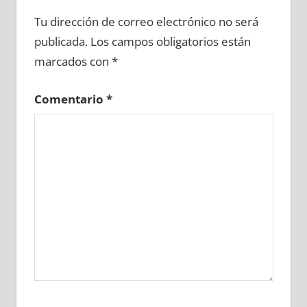
697090081
»
697090082
»
697090083
»
Tu dirección de correo electrónico no será
697090084
»
697090085
»
697090086
»
publicada.
Los campos obligatorios están
697090087
»
697090088
»
697090089
»
marcados con
*
697090090
»
697090091
»
697090092
»
697090093
»
697090094
»
697090095
»
Comentario
*
697090096
»
697090097
»
697090098
»
697090099
»
697090100
»
697090101
»
697090102
»
697090103
»
697090104
»
697090105
»
697090106
»
697090107
»
697090108
»
697090109
»
697090110
»
697090111
»
697090112
»
697090113
»
697090114
»
697090115
»
697090116
»
697090117
»
697090118
»
697090119
»
697090120
»
697090121
»
697090122
»
697090123
»
697090124
»
697090125
»
697090126
»
697090127
»
697090128
»