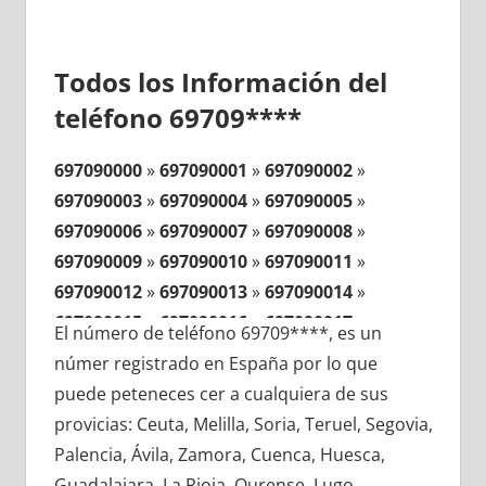
Todos los Información del
teléfono 69709****
697090000
»
697090001
»
697090002
»
697090003
»
697090004
»
697090005
»
697090006
»
697090007
»
697090008
»
697090009
»
697090010
»
697090011
»
697090012
»
697090013
»
697090014
»
697090015
»
697090016
»
697090017
»
El número de teléfono 69709****, es un
697090018
»
697090019
»
697090020
»
númer registrado en España por lo que
697090021
»
697090022
»
697090023
»
puede peteneces cer a cualquiera de sus
697090024
»
697090025
»
697090026
»
provicias: Ceuta, Melilla, Soria, Teruel, Segovia,
697090027
»
697090028
»
697090029
»
Palencia, Ávila, Zamora, Cuenca, Huesca,
697090030
»
697090031
»
697090032
»
Guadalajara, La Rioja, Ourense, Lugo,