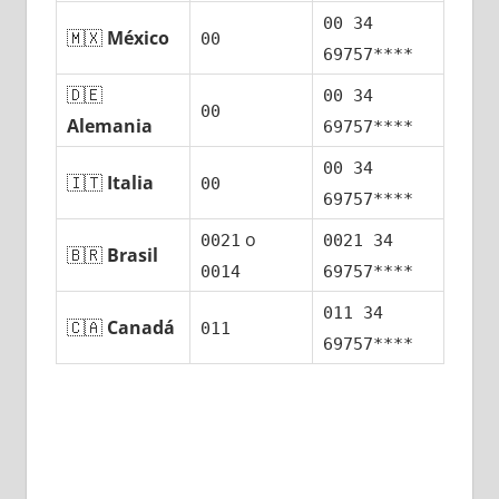
00 34
🇲🇽
México
00
69757****
🇩🇪
00 34
00
Alemania
69757****
00 34
🇮🇹
Italia
00
69757****
ο
0021
0021 34
🇧🇷
Brasil
0014
69757****
011 34
🇨🇦
Canadá
011
69757****