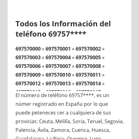
Todos los Información del
teléfono 69757****
697570000
»
697570001
»
697570002
»
697570003
»
697570004
»
697570005
»
697570006
»
697570007
»
697570008
»
697570009
»
697570010
»
697570011
»
697570012
»
697570013
»
697570014
»
697570015
»
697570016
»
697570017
»
El número de teléfono 69757****, es un
697570018
»
697570019
»
697570020
»
númer registrado en España por lo que
697570021
»
697570022
»
697570023
»
puede peteneces cer a cualquiera de sus
697570024
»
697570025
»
697570026
»
provicias: Ceuta, Melilla, Soria, Teruel, Segovia,
697570027
»
697570028
»
697570029
»
Palencia, Ávila, Zamora, Cuenca, Huesca,
697570030
»
697570031
»
697570032
»
Guadalajara, La Rioja, Ourense, Lugo,