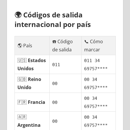
🌍
Códigos dе salida
internacional pοr país
☎️ Código
📞 Cómo
🌎 País
dе salida
marcar
🇺🇸
Estados
011 34
011
Unidos
69757****
🇬🇧
Reino
00 34
00
Unido
69757****
00 34
🇫🇷
Francia
00
69757****
🇦🇷
00 34
00
Argentina
69757****