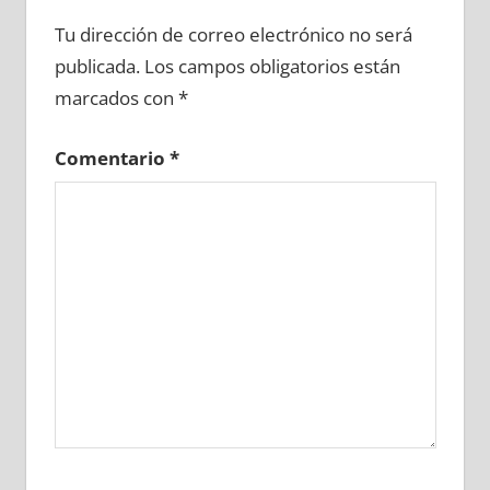
697570081
»
697570082
»
697570083
»
Tu dirección de correo electrónico no será
697570084
»
697570085
»
697570086
»
publicada.
Los campos obligatorios están
697570087
»
697570088
»
697570089
»
marcados con
*
697570090
»
697570091
»
697570092
»
697570093
»
697570094
»
697570095
»
Comentario
*
697570096
»
697570097
»
697570098
»
697570099
»
697570100
»
697570101
»
697570102
»
697570103
»
697570104
»
697570105
»
697570106
»
697570107
»
697570108
»
697570109
»
697570110
»
697570111
»
697570112
»
697570113
»
697570114
»
697570115
»
697570116
»
697570117
»
697570118
»
697570119
»
697570120
»
697570121
»
697570122
»
697570123
»
697570124
»
697570125
»
697570126
»
697570127
»
697570128
»