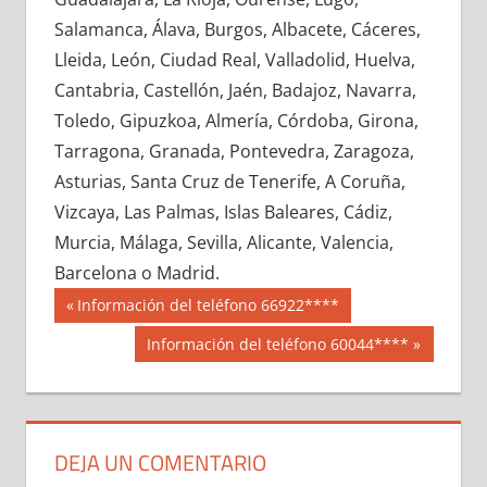
697570033
»
697570034
»
697570035
»
Salamanca, Álava, Burgos, Albacete, Cáceres,
697570036
»
697570037
»
697570038
»
Lleida, León, Ciudad Real, Valladolid, Huelva,
697570039
»
697570040
»
697570041
»
Cantabria, Castellón, Jaén, Badajoz, Navarra,
697570042
»
697570043
»
697570044
»
Toledo, Gipuzkoa, Almería, Córdoba, Girona,
697570045
»
697570046
»
697570047
»
Tarragona, Granada, Pontevedra, Zaragoza,
697570048
»
697570049
»
697570050
»
Asturias, Santa Cruz de Tenerife, A Coruña,
697570051
»
697570052
»
697570053
»
Vizcaya, Las Palmas, Islas Baleares, Cádiz,
697570054
»
697570055
»
697570056
»
Murcia, Málaga, Sevilla, Alicante, Valencia,
697570057
»
697570058
»
697570059
»
Barcelona o Madrid.
697570060
»
697570061
»
697570062
»
Navegación
69757
Entrada
Información del teléfono 66922****
697570063
»
697570064
»
697570065
»
anterior:
de
Siguiente
Información del teléfono 60044****
697570066
»
697570067
»
697570068
»
entrada:
entradas
697570069
»
697570070
»
697570071
»
697570072
»
697570073
»
697570074
»
697570075
»
697570076
»
697570077
»
DEJA UN COMENTARIO
697570078
»
697570079
»
697570080
»