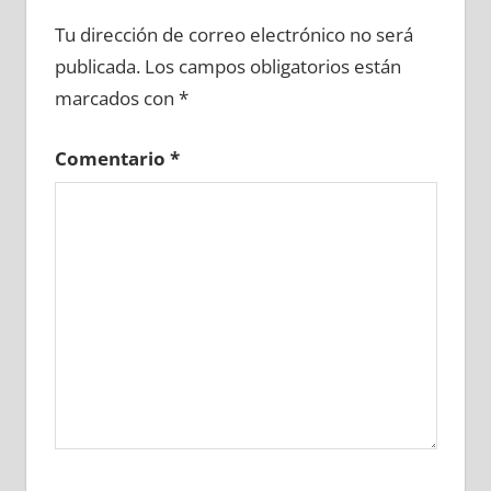
697880081
»
697880082
»
697880083
»
Tu dirección de correo electrónico no será
697880084
»
697880085
»
697880086
»
publicada.
Los campos obligatorios están
697880087
»
697880088
»
697880089
»
marcados con
*
697880090
»
697880091
»
697880092
»
697880093
»
697880094
»
697880095
»
Comentario
*
697880096
»
697880097
»
697880098
»
697880099
»
697880100
»
697880101
»
697880102
»
697880103
»
697880104
»
697880105
»
697880106
»
697880107
»
697880108
»
697880109
»
697880110
»
697880111
»
697880112
»
697880113
»
697880114
»
697880115
»
697880116
»
697880117
»
697880118
»
697880119
»
697880120
»
697880121
»
697880122
»
697880123
»
697880124
»
697880125
»
697880126
»
697880127
»
697880128
»