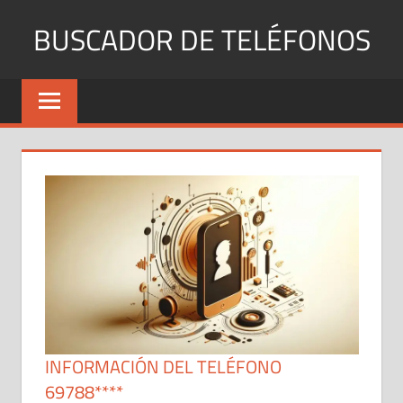
Saltar
BUSCADOR DE TELÉFONOS
al
contenido
Identifica
Números
Fijos
y
Móviles
INFORMACIÓN DEL TELÉFONO
69788****