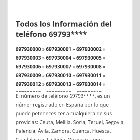
Todos los Información del
teléfono 69793****
697930000
»
697930001
»
697930002
»
697930003
»
697930004
»
697930005
»
697930006
»
697930007
»
697930008
»
697930009
»
697930010
»
697930011
»
697930012
»
697930013
»
697930014
»
697930015
»
697930016
»
697930017
»
El número de teléfono 69793****, es un
697930018
»
697930019
»
697930020
»
númer registrado en España por lo que
697930021
»
697930022
»
697930023
»
puede peteneces cer a cualquiera de sus
697930024
»
697930025
»
697930026
»
provicias: Ceuta, Melilla, Soria, Teruel, Segovia,
697930027
»
697930028
»
697930029
»
Palencia, Ávila, Zamora, Cuenca, Huesca,
697930030
»
697930031
»
697930032
»
Guadalajara, La Rioja, Ourense, Lugo,