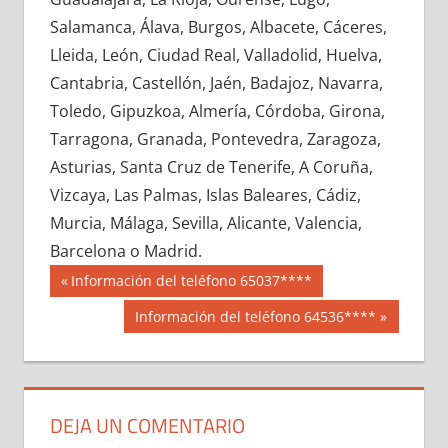
697930033
»
697930034
»
697930035
»
Salamanca, Álava, Burgos, Albacete, Cáceres,
697930036
»
697930037
»
697930038
»
Lleida, León, Ciudad Real, Valladolid, Huelva,
697930039
»
697930040
»
697930041
»
Cantabria, Castellón, Jaén, Badajoz, Navarra,
697930042
»
697930043
»
697930044
»
Toledo, Gipuzkoa, Almería, Córdoba, Girona,
697930045
»
697930046
»
697930047
»
Tarragona, Granada, Pontevedra, Zaragoza,
697930048
»
697930049
»
697930050
»
Asturias, Santa Cruz de Tenerife, A Coruña,
697930051
»
697930052
»
697930053
»
Vizcaya, Las Palmas, Islas Baleares, Cádiz,
697930054
»
697930055
»
697930056
»
Murcia, Málaga, Sevilla, Alicante, Valencia,
697930057
»
697930058
»
697930059
»
Barcelona o Madrid.
697930060
»
697930061
»
697930062
»
Navegación
69793
Entrada
Información del teléfono 65037****
697930063
»
697930064
»
697930065
»
anterior:
de
Siguiente
Información del teléfono 64536****
697930066
»
697930067
»
697930068
»
entrada:
entradas
697930069
»
697930070
»
697930071
»
697930072
»
697930073
»
697930074
»
697930075
»
697930076
»
697930077
»
DEJA UN COMENTARIO
697930078
»
697930079
»
697930080
»