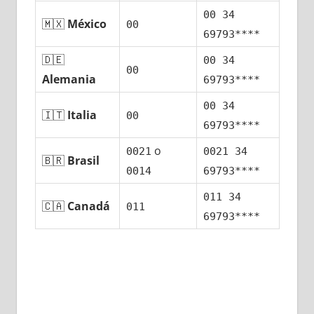
00 34
🇲🇽
México
00
69793****
🇩🇪
00 34
00
Alemania
69793****
00 34
🇮🇹
Italia
00
69793****
ο
0021
0021 34
🇧🇷
Brasil
0014
69793****
011 34
🇨🇦
Canadá
011
69793****