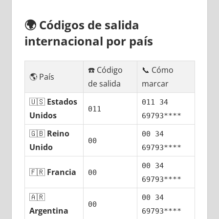
🌍
Códigos dе salida
internacional pοr país
☎️ Código
📞 Cómo
🌎 País
dе salida
marcar
🇺🇸
Estados
011 34
011
Unidos
69793****
🇬🇧
Reino
00 34
00
Unido
69793****
00 34
🇫🇷
Francia
00
69793****
🇦🇷
00 34
00
Argentina
69793****