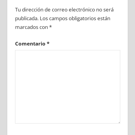
697930081
»
697930082
»
697930083
»
Tu dirección de correo electrónico no será
697930084
»
697930085
»
697930086
»
publicada.
Los campos obligatorios están
697930087
»
697930088
»
697930089
»
marcados con
*
697930090
»
697930091
»
697930092
»
697930093
»
697930094
»
697930095
»
Comentario
*
697930096
»
697930097
»
697930098
»
697930099
»
697930100
»
697930101
»
697930102
»
697930103
»
697930104
»
697930105
»
697930106
»
697930107
»
697930108
»
697930109
»
697930110
»
697930111
»
697930112
»
697930113
»
697930114
»
697930115
»
697930116
»
697930117
»
697930118
»
697930119
»
697930120
»
697930121
»
697930122
»
697930123
»
697930124
»
697930125
»
697930126
»
697930127
»
697930128
»