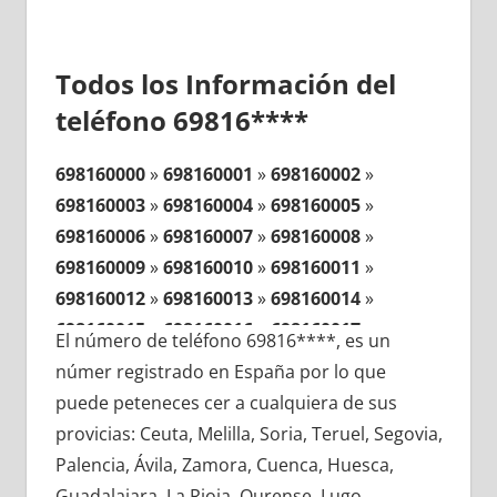
Todos los Información del
teléfono 69816****
698160000
»
698160001
»
698160002
»
698160003
»
698160004
»
698160005
»
698160006
»
698160007
»
698160008
»
698160009
»
698160010
»
698160011
»
698160012
»
698160013
»
698160014
»
698160015
»
698160016
»
698160017
»
El número de teléfono 69816****, es un
698160018
»
698160019
»
698160020
»
númer registrado en España por lo que
698160021
»
698160022
»
698160023
»
puede peteneces cer a cualquiera de sus
698160024
»
698160025
»
698160026
»
provicias: Ceuta, Melilla, Soria, Teruel, Segovia,
698160027
»
698160028
»
698160029
»
Palencia, Ávila, Zamora, Cuenca, Huesca,
698160030
»
698160031
»
698160032
»
Guadalajara, La Rioja, Ourense, Lugo,