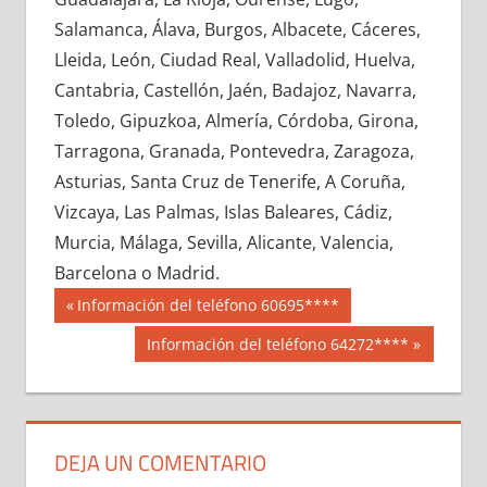
698160033
»
698160034
»
698160035
»
Salamanca, Álava, Burgos, Albacete, Cáceres,
698160036
»
698160037
»
698160038
»
Lleida, León, Ciudad Real, Valladolid, Huelva,
698160039
»
698160040
»
698160041
»
Cantabria, Castellón, Jaén, Badajoz, Navarra,
698160042
»
698160043
»
698160044
»
Toledo, Gipuzkoa, Almería, Córdoba, Girona,
698160045
»
698160046
»
698160047
»
Tarragona, Granada, Pontevedra, Zaragoza,
698160048
»
698160049
»
698160050
»
Asturias, Santa Cruz de Tenerife, A Coruña,
698160051
»
698160052
»
698160053
»
Vizcaya, Las Palmas, Islas Baleares, Cádiz,
698160054
»
698160055
»
698160056
»
Murcia, Málaga, Sevilla, Alicante, Valencia,
698160057
»
698160058
»
698160059
»
Barcelona o Madrid.
698160060
»
698160061
»
698160062
»
Navegación
69816
Entrada
Información del teléfono 60695****
698160063
»
698160064
»
698160065
»
anterior:
de
Siguiente
Información del teléfono 64272****
698160066
»
698160067
»
698160068
»
entrada:
entradas
698160069
»
698160070
»
698160071
»
698160072
»
698160073
»
698160074
»
698160075
»
698160076
»
698160077
»
DEJA UN COMENTARIO
698160078
»
698160079
»
698160080
»