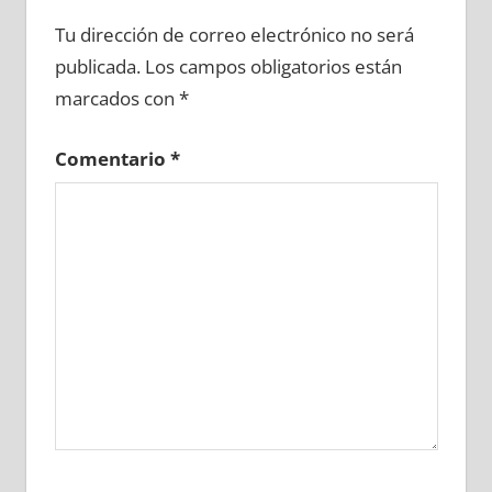
698160081
»
698160082
»
698160083
»
Tu dirección de correo electrónico no será
698160084
»
698160085
»
698160086
»
publicada.
Los campos obligatorios están
698160087
»
698160088
»
698160089
»
marcados con
*
698160090
»
698160091
»
698160092
»
698160093
»
698160094
»
698160095
»
Comentario
*
698160096
»
698160097
»
698160098
»
698160099
»
698160100
»
698160101
»
698160102
»
698160103
»
698160104
»
698160105
»
698160106
»
698160107
»
698160108
»
698160109
»
698160110
»
698160111
»
698160112
»
698160113
»
698160114
»
698160115
»
698160116
»
698160117
»
698160118
»
698160119
»
698160120
»
698160121
»
698160122
»
698160123
»
698160124
»
698160125
»
698160126
»
698160127
»
698160128
»