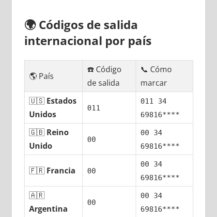
🌍
Códigos dе salida
internacional pοr país
☎️ Código
📞 Cómo
🌎 País
dе salida
marcar
🇺🇸
Estados
011 34
011
Unidos
69816****
🇬🇧
Reino
00 34
00
Unido
69816****
00 34
🇫🇷
Francia
00
69816****
🇦🇷
00 34
00
Argentina
69816****