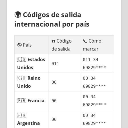
🌍
Códigos dе salida
internacional pοr país
☎️ Código
📞 Cómo
🌎 País
dе salida
marcar
🇺🇸
Estados
011 34
011
Unidos
69829****
🇬🇧
Reino
00 34
00
Unido
69829****
00 34
🇫🇷
Francia
00
69829****
🇦🇷
00 34
00
Argentina
69829****