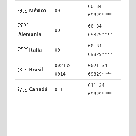
00 34
🇲🇽
México
00
69829****
🇩🇪
00 34
00
Alemania
69829****
00 34
🇮🇹
Italia
00
69829****
ο
0021
0021 34
🇧🇷
Brasil
0014
69829****
011 34
🇨🇦
Canadá
011
69829****