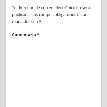
698290081
»
698290082
»
698290083
»
Tu dirección de correo electrónico no será
698290084
»
698290085
»
698290086
»
publicada.
Los campos obligatorios están
698290087
»
698290088
»
698290089
»
marcados con
*
698290090
»
698290091
»
698290092
»
698290093
»
698290094
»
698290095
»
Comentario
*
698290096
»
698290097
»
698290098
»
698290099
»
698290100
»
698290101
»
698290102
»
698290103
»
698290104
»
698290105
»
698290106
»
698290107
»
698290108
»
698290109
»
698290110
»
698290111
»
698290112
»
698290113
»
698290114
»
698290115
»
698290116
»
698290117
»
698290118
»
698290119
»
698290120
»
698290121
»
698290122
»
698290123
»
698290124
»
698290125
»
698290126
»
698290127
»
698290128
»