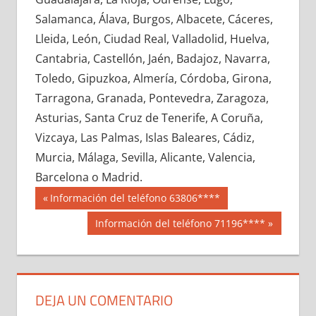
698290033
»
698290034
»
698290035
»
Salamanca, Álava, Burgos, Albacete, Cáceres,
698290036
»
698290037
»
698290038
»
Lleida, León, Ciudad Real, Valladolid, Huelva,
698290039
»
698290040
»
698290041
»
Cantabria, Castellón, Jaén, Badajoz, Navarra,
698290042
»
698290043
»
698290044
»
Toledo, Gipuzkoa, Almería, Córdoba, Girona,
698290045
»
698290046
»
698290047
»
Tarragona, Granada, Pontevedra, Zaragoza,
698290048
»
698290049
»
698290050
»
Asturias, Santa Cruz de Tenerife, A Coruña,
698290051
»
698290052
»
698290053
»
Vizcaya, Las Palmas, Islas Baleares, Cádiz,
698290054
»
698290055
»
698290056
»
Murcia, Málaga, Sevilla, Alicante, Valencia,
698290057
»
698290058
»
698290059
»
Barcelona o Madrid.
698290060
»
698290061
»
698290062
»
Navegación
69829
Entrada
Información del teléfono 63806****
698290063
»
698290064
»
698290065
»
anterior:
de
Siguiente
Información del teléfono 71196****
698290066
»
698290067
»
698290068
»
entrada:
entradas
698290069
»
698290070
»
698290071
»
698290072
»
698290073
»
698290074
»
698290075
»
698290076
»
698290077
»
DEJA UN COMENTARIO
698290078
»
698290079
»
698290080
»