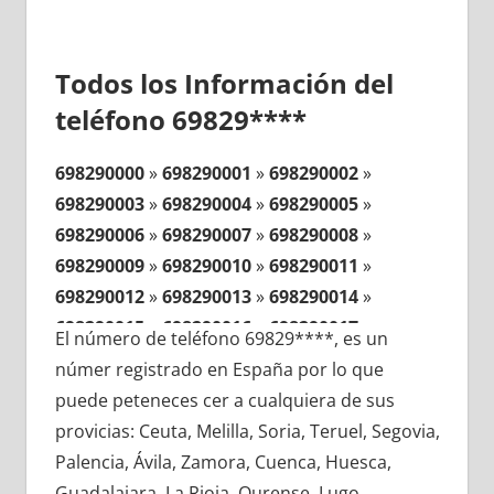
Todos los Información del
teléfono 69829****
698290000
»
698290001
»
698290002
»
698290003
»
698290004
»
698290005
»
698290006
»
698290007
»
698290008
»
698290009
»
698290010
»
698290011
»
698290012
»
698290013
»
698290014
»
698290015
»
698290016
»
698290017
»
El número de teléfono 69829****, es un
698290018
»
698290019
»
698290020
»
númer registrado en España por lo que
698290021
»
698290022
»
698290023
»
puede peteneces cer a cualquiera de sus
698290024
»
698290025
»
698290026
»
provicias: Ceuta, Melilla, Soria, Teruel, Segovia,
698290027
»
698290028
»
698290029
»
Palencia, Ávila, Zamora, Cuenca, Huesca,
698290030
»
698290031
»
698290032
»
Guadalajara, La Rioja, Ourense, Lugo,