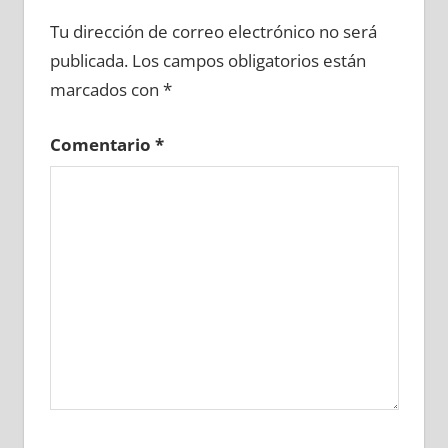
698510081
»
698510082
»
698510083
»
Tu dirección de correo electrónico no será
698510084
»
698510085
»
698510086
»
publicada.
Los campos obligatorios están
698510087
»
698510088
»
698510089
»
marcados con
*
698510090
»
698510091
»
698510092
»
698510093
»
698510094
»
698510095
»
Comentario
*
698510096
»
698510097
»
698510098
»
698510099
»
698510100
»
698510101
»
698510102
»
698510103
»
698510104
»
698510105
»
698510106
»
698510107
»
698510108
»
698510109
»
698510110
»
698510111
»
698510112
»
698510113
»
698510114
»
698510115
»
698510116
»
698510117
»
698510118
»
698510119
»
698510120
»
698510121
»
698510122
»
698510123
»
698510124
»
698510125
»
698510126
»
698510127
»
698510128
»