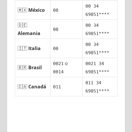
00 34
🇲🇽
México
00
69851****
🇩🇪
00 34
00
Alemania
69851****
00 34
🇮🇹
Italia
00
69851****
ο
0021
0021 34
🇧🇷
Brasil
0014
69851****
011 34
🇨🇦
Canadá
011
69851****