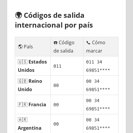
🌍
Códigos dе salida
internacional pοr país
☎️ Código
📞 Cómo
🌎 País
dе salida
marcar
🇺🇸
Estados
011 34
011
Unidos
69851****
🇬🇧
Reino
00 34
00
Unido
69851****
00 34
🇫🇷
Francia
00
69851****
🇦🇷
00 34
00
Argentina
69851****