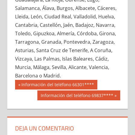
698510033
»
698510034
»
698510035
»
Salamanca, Álava, Burgos, Albacete, Cáceres,
698510036
»
698510037
»
698510038
»
Lleida, León, Ciudad Real, Valladolid, Huelva,
698510039
»
698510040
»
698510041
»
Cantabria, Castellón, Jaén, Badajoz, Navarra,
698510042
»
698510043
»
698510044
»
Toledo, Gipuzkoa, Almería, Córdoba, Girona,
698510045
»
698510046
»
698510047
»
Tarragona, Granada, Pontevedra, Zaragoza,
698510048
»
698510049
»
698510050
»
Asturias, Santa Cruz de Tenerife, A Coruña,
698510051
»
698510052
»
698510053
»
Vizcaya, Las Palmas, Islas Baleares, Cádiz,
698510054
»
698510055
»
698510056
»
Murcia, Málaga, Sevilla, Alicante, Valencia,
698510057
»
698510058
»
698510059
»
Barcelona o Madrid.
698510060
»
698510061
»
698510062
»
Navegación
69851
Entrada
Información del teléfono 66301****
698510063
»
698510064
»
698510065
»
anterior:
de
Siguiente
Información del teléfono 69837****
698510066
»
698510067
»
698510068
»
entrada:
entradas
698510069
»
698510070
»
698510071
»
698510072
»
698510073
»
698510074
»
698510075
»
698510076
»
698510077
»
DEJA UN COMENTARIO
698510078
»
698510079
»
698510080
»