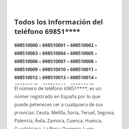
Todos los Información del
teléfono 69851****
698510000
»
698510001
»
698510002
»
698510003
»
698510004
»
698510005
»
698510006
»
698510007
»
698510008
»
698510009
»
698510010
»
698510011
»
698510012
»
698510013
»
698510014
»
698510015
»
698510016
»
698510017
»
El número de teléfono 69851****, es un
698510018
»
698510019
»
698510020
»
númer registrado en España por lo que
698510021
»
698510022
»
698510023
»
puede peteneces cer a cualquiera de sus
698510024
»
698510025
»
698510026
»
provicias: Ceuta, Melilla, Soria, Teruel, Segovia,
698510027
»
698510028
»
698510029
»
Palencia, Ávila, Zamora, Cuenca, Huesca,
698510030
»
698510031
»
698510032
»
Guadalajara, La Rioja, Ourense, Lugo,