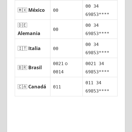
00 34
🇲🇽
México
00
69853****
🇩🇪
00 34
00
Alemania
69853****
00 34
🇮🇹
Italia
00
69853****
ο
0021
0021 34
🇧🇷
Brasil
0014
69853****
011 34
🇨🇦
Canadá
011
69853****