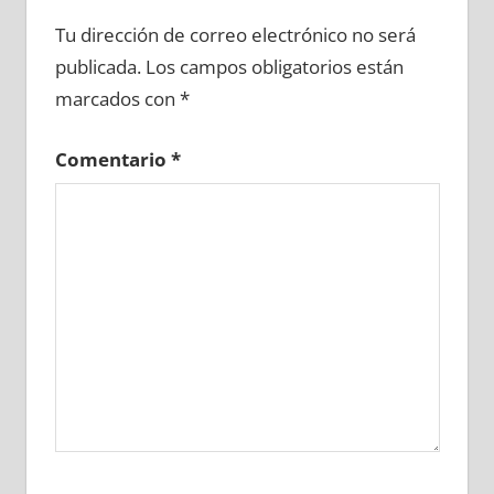
698530081
»
698530082
»
698530083
»
Tu dirección de correo electrónico no será
698530084
»
698530085
»
698530086
»
publicada.
Los campos obligatorios están
698530087
»
698530088
»
698530089
»
marcados con
*
698530090
»
698530091
»
698530092
»
698530093
»
698530094
»
698530095
»
Comentario
*
698530096
»
698530097
»
698530098
»
698530099
»
698530100
»
698530101
»
698530102
»
698530103
»
698530104
»
698530105
»
698530106
»
698530107
»
698530108
»
698530109
»
698530110
»
698530111
»
698530112
»
698530113
»
698530114
»
698530115
»
698530116
»
698530117
»
698530118
»
698530119
»
698530120
»
698530121
»
698530122
»
698530123
»
698530124
»
698530125
»
698530126
»
698530127
»
698530128
»