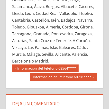
698530033
»
698530034
»
698530035
»
Salamanca, Álava, Burgos, Albacete, Cáceres,
698530036
»
698530037
»
698530038
»
Lleida, León, Ciudad Real, Valladolid, Huelva,
698530039
»
698530040
»
698530041
»
Cantabria, Castellón, Jaén, Badajoz, Navarra,
698530042
»
698530043
»
698530044
»
Toledo, Gipuzkoa, Almería, Córdoba, Girona,
698530045
»
698530046
»
698530047
»
Tarragona, Granada, Pontevedra, Zaragoza,
698530048
»
698530049
»
698530050
»
Asturias, Santa Cruz de Tenerife, A Coruña,
698530051
»
698530052
»
698530053
»
Vizcaya, Las Palmas, Islas Baleares, Cádiz,
698530054
»
698530055
»
698530056
»
Murcia, Málaga, Sevilla, Alicante, Valencia,
698530057
»
698530058
»
698530059
»
Barcelona o Madrid.
698530060
»
698530061
»
698530062
»
Navegación
69853
Entrada
Información del teléfono 68564****
698530063
»
698530064
»
698530065
»
anterior:
de
Siguiente
Información del teléfono 68781****
698530066
»
698530067
»
698530068
»
entrada:
entradas
698530069
»
698530070
»
698530071
»
698530072
»
698530073
»
698530074
»
698530075
»
698530076
»
698530077
»
DEJA UN COMENTARIO
698530078
»
698530079
»
698530080
»