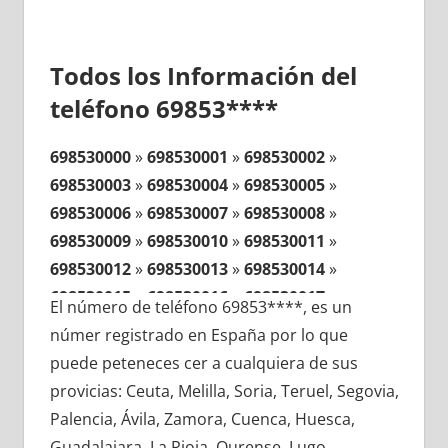
Todos los Información del
teléfono 69853****
698530000
»
698530001
»
698530002
»
698530003
»
698530004
»
698530005
»
698530006
»
698530007
»
698530008
»
698530009
»
698530010
»
698530011
»
698530012
»
698530013
»
698530014
»
698530015
»
698530016
»
698530017
»
El número de teléfono 69853****, es un
698530018
»
698530019
»
698530020
»
númer registrado en España por lo que
698530021
»
698530022
»
698530023
»
puede peteneces cer a cualquiera de sus
698530024
»
698530025
»
698530026
»
provicias: Ceuta, Melilla, Soria, Teruel, Segovia,
698530027
»
698530028
»
698530029
»
Palencia, Ávila, Zamora, Cuenca, Huesca,
698530030
»
698530031
»
698530032
»
Guadalajara, La Rioja, Ourense, Lugo,