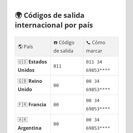
🌍
Códigos dе salida
internacional pοr país
☎️ Código
📞 Cómo
🌎 País
dе salida
marcar
🇺🇸
Estados
011 34
011
Unidos
69853****
🇬🇧
Reino
00 34
00
Unido
69853****
00 34
🇫🇷
Francia
00
69853****
🇦🇷
00 34
00
Argentina
69853****