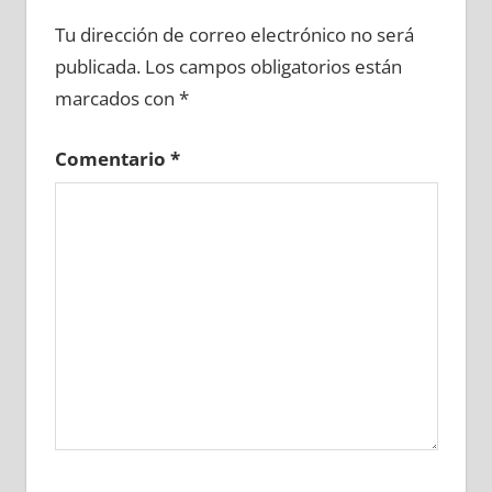
698670081
»
698670082
»
698670083
»
Tu dirección de correo electrónico no será
698670084
»
698670085
»
698670086
»
publicada.
Los campos obligatorios están
698670087
»
698670088
»
698670089
»
marcados con
*
698670090
»
698670091
»
698670092
»
698670093
»
698670094
»
698670095
»
Comentario
*
698670096
»
698670097
»
698670098
»
698670099
»
698670100
»
698670101
»
698670102
»
698670103
»
698670104
»
698670105
»
698670106
»
698670107
»
698670108
»
698670109
»
698670110
»
698670111
»
698670112
»
698670113
»
698670114
»
698670115
»
698670116
»
698670117
»
698670118
»
698670119
»
698670120
»
698670121
»
698670122
»
698670123
»
698670124
»
698670125
»
698670126
»
698670127
»
698670128
»