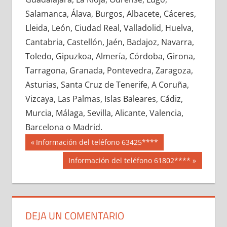
698670033
»
698670034
»
698670035
»
Salamanca, Álava, Burgos, Albacete, Cáceres,
698670036
»
698670037
»
698670038
»
Lleida, León, Ciudad Real, Valladolid, Huelva,
698670039
»
698670040
»
698670041
»
Cantabria, Castellón, Jaén, Badajoz, Navarra,
698670042
»
698670043
»
698670044
»
Toledo, Gipuzkoa, Almería, Córdoba, Girona,
698670045
»
698670046
»
698670047
»
Tarragona, Granada, Pontevedra, Zaragoza,
698670048
»
698670049
»
698670050
»
Asturias, Santa Cruz de Tenerife, A Coruña,
698670051
»
698670052
»
698670053
»
Vizcaya, Las Palmas, Islas Baleares, Cádiz,
698670054
»
698670055
»
698670056
»
Murcia, Málaga, Sevilla, Alicante, Valencia,
698670057
»
698670058
»
698670059
»
Barcelona o Madrid.
698670060
»
698670061
»
698670062
»
Navegación
69867
Entrada
Información del teléfono 63425****
698670063
»
698670064
»
698670065
»
anterior:
de
Siguiente
Información del teléfono 61802****
698670066
»
698670067
»
698670068
»
entrada:
entradas
698670069
»
698670070
»
698670071
»
698670072
»
698670073
»
698670074
»
698670075
»
698670076
»
698670077
»
DEJA UN COMENTARIO
698670078
»
698670079
»
698670080
»