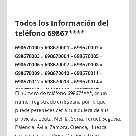
Todos los Información del
teléfono 69867****
698670000
»
698670001
»
698670002
»
698670003
»
698670004
»
698670005
»
698670006
»
698670007
»
698670008
»
698670009
»
698670010
»
698670011
»
698670012
»
698670013
»
698670014
»
698670015
»
698670016
»
698670017
»
El número de teléfono 69867****, es un
698670018
»
698670019
»
698670020
»
númer registrado en España por lo que
698670021
»
698670022
»
698670023
»
puede peteneces cer a cualquiera de sus
698670024
»
698670025
»
698670026
»
provicias: Ceuta, Melilla, Soria, Teruel, Segovia,
698670027
»
698670028
»
698670029
»
Palencia, Ávila, Zamora, Cuenca, Huesca,
698670030
»
698670031
»
698670032
»
Guadalajara, La Rioja, Ourense, Lugo,