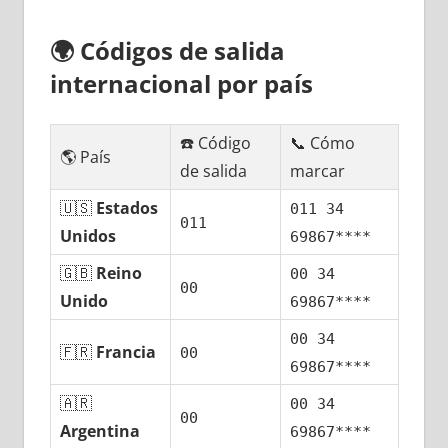
🌍
Códigos dе salida
internacional pοr país
☎️ Código
📞 Cómo
🌎 País
dе salida
marcar
🇺🇸
Estados
011 34
011
Unidos
69867****
🇬🇧
Reino
00 34
00
Unido
69867****
00 34
🇫🇷
Francia
00
69867****
🇦🇷
00 34
00
Argentina
69867****