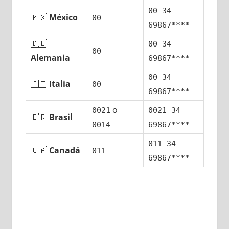
00 34
🇲🇽
México
00
69867****
🇩🇪
00 34
00
Alemania
69867****
00 34
🇮🇹
Italia
00
69867****
ο
0021
0021 34
🇧🇷
Brasil
0014
69867****
011 34
🇨🇦
Canadá
011
69867****