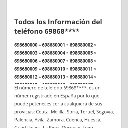
Todos los Información del
teléfono 69868****
698680000
»
698680001
»
698680002
»
698680003
»
698680004
»
698680005
»
698680006
»
698680007
»
698680008
»
698680009
»
698680010
»
698680011
»
698680012
»
698680013
»
698680014
»
698680015
»
698680016
»
698680017
»
El número de teléfono 69868****, es un
698680018
»
698680019
»
698680020
»
númer registrado en España por lo que
698680021
»
698680022
»
698680023
»
puede peteneces cer a cualquiera de sus
698680024
»
698680025
»
698680026
»
provicias: Ceuta, Melilla, Soria, Teruel, Segovia,
698680027
»
698680028
»
698680029
»
Palencia, Ávila, Zamora, Cuenca, Huesca,
698680030
»
698680031
»
698680032
»
Guadalajara, La Rioja, Ourense, Lugo,