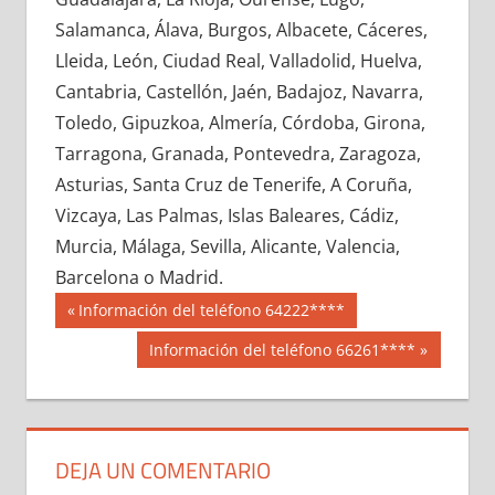
698680033
»
698680034
»
698680035
»
Salamanca, Álava, Burgos, Albacete, Cáceres,
698680036
»
698680037
»
698680038
»
Lleida, León, Ciudad Real, Valladolid, Huelva,
698680039
»
698680040
»
698680041
»
Cantabria, Castellón, Jaén, Badajoz, Navarra,
698680042
»
698680043
»
698680044
»
Toledo, Gipuzkoa, Almería, Córdoba, Girona,
698680045
»
698680046
»
698680047
»
Tarragona, Granada, Pontevedra, Zaragoza,
698680048
»
698680049
»
698680050
»
Asturias, Santa Cruz de Tenerife, A Coruña,
698680051
»
698680052
»
698680053
»
Vizcaya, Las Palmas, Islas Baleares, Cádiz,
698680054
»
698680055
»
698680056
»
Murcia, Málaga, Sevilla, Alicante, Valencia,
698680057
»
698680058
»
698680059
»
Barcelona o Madrid.
698680060
»
698680061
»
698680062
»
Navegación
69868
Entrada
Información del teléfono 64222****
698680063
»
698680064
»
698680065
»
anterior:
de
Siguiente
Información del teléfono 66261****
698680066
»
698680067
»
698680068
»
entrada:
entradas
698680069
»
698680070
»
698680071
»
698680072
»
698680073
»
698680074
»
698680075
»
698680076
»
698680077
»
DEJA UN COMENTARIO
698680078
»
698680079
»
698680080
»