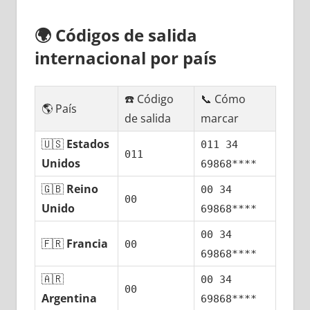
🌍
Códigos dе salida
internacional pοr país
☎️ Código
📞 Cómo
🌎 País
dе salida
marcar
🇺🇸
Estados
011 34
011
Unidos
69868****
🇬🇧
Reino
00 34
00
Unido
69868****
00 34
🇫🇷
Francia
00
69868****
🇦🇷
00 34
00
Argentina
69868****