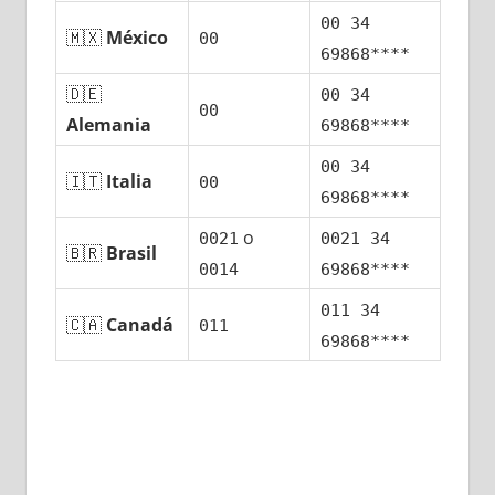
00 34
🇲🇽
México
00
69868****
🇩🇪
00 34
00
Alemania
69868****
00 34
🇮🇹
Italia
00
69868****
ο
0021
0021 34
🇧🇷
Brasil
0014
69868****
011 34
🇨🇦
Canadá
011
69868****