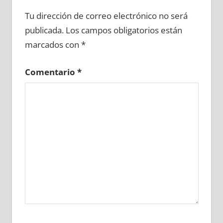
698680081
»
698680082
»
698680083
»
Tu dirección de correo electrónico no será
698680084
»
698680085
»
698680086
»
publicada.
Los campos obligatorios están
698680087
»
698680088
»
698680089
»
marcados con
*
698680090
»
698680091
»
698680092
»
698680093
»
698680094
»
698680095
»
Comentario
*
698680096
»
698680097
»
698680098
»
698680099
»
698680100
»
698680101
»
698680102
»
698680103
»
698680104
»
698680105
»
698680106
»
698680107
»
698680108
»
698680109
»
698680110
»
698680111
»
698680112
»
698680113
»
698680114
»
698680115
»
698680116
»
698680117
»
698680118
»
698680119
»
698680120
»
698680121
»
698680122
»
698680123
»
698680124
»
698680125
»
698680126
»
698680127
»
698680128
»