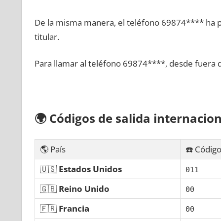
De la misma manera, el teléfono 69874**** ha po
titular.
Para llamar al teléfono 69874****, desde fuera 
🌍
Códigos dе salida internacion
🌎 País
☎️ Código
🇺🇸
Estados Unidos
011
🇬🇧
Reino Unido
00
🇫🇷
Francia
00