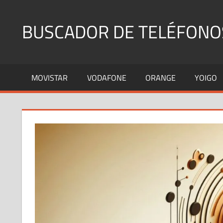
Saltar
al
BUSCADOR DE TELÉFONO
contenido
Identifica
Números
MOVISTAR
VODAFONE
ORANGE
YOIGO
Fijos
y
Móviles