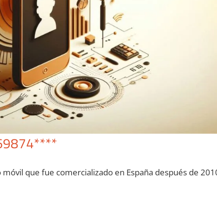
69874****
o móvil quе fue comercializado en España después dе 201