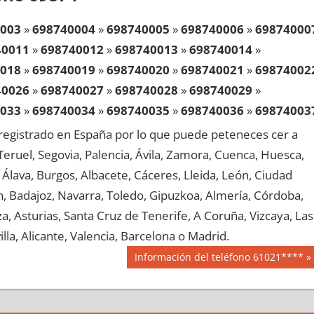
003
»
698740004
»
698740005
»
698740006
»
69874000
40011
»
698740012
»
698740013
»
698740014
»
018
»
698740019
»
698740020
»
698740021
»
69874002
40026
»
698740027
»
698740028
»
698740029
»
033
»
698740034
»
698740035
»
698740036
»
69874003
40041
»
698740042
»
698740043
»
698740044
»
egistrado en España por lo que puede peteneces cer a
048
»
698740049
»
698740050
»
698740051
»
69874005
, Teruel, Segovia, Palencia, Ávila, Zamora, Cuenca, Huesca,
40056
»
698740057
»
698740058
»
698740059
»
Álava, Burgos, Albacete, Cáceres, Lleida, León, Ciudad
063
»
698740064
»
698740065
»
698740066
»
69874006
aén, Badajoz, Navarra, Toledo, Gipuzkoa, Almería, Córdoba,
40071
»
698740072
»
698740073
»
698740074
»
, Asturias, Santa Cruz de Tenerife, A Coruña, Vizcaya, Las
078
»
698740079
»
698740080
»
698740081
»
69874008
lla, Alicante, Valencia, Barcelona o Madrid.
40086
»
698740087
»
698740088
»
698740089
»
Siguiente
Información del teléfono 61021****
093
»
698740094
»
698740095
»
698740096
»
69874009
entrada:
40101
»
698740102
»
698740103
»
698740104
»
108
»
698740109
»
698740110
»
698740111
»
69874011