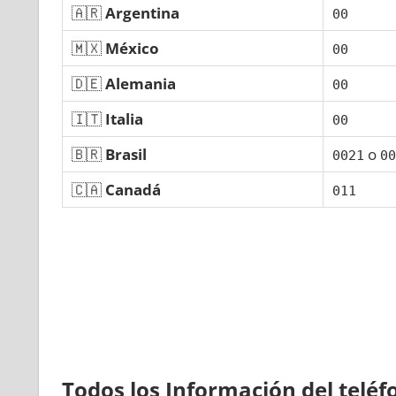
🇦🇷
Argentina
00
🇲🇽
México
00
🇩🇪
Alemania
00
🇮🇹
Italia
00
🇧🇷
Brasil
ο
0021
00
🇨🇦
Canadá
011
Todos los Información del telé