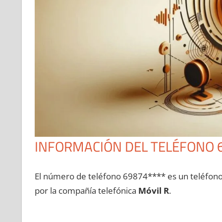
INFORMACIÓN DEL TELÉFONO 
El número dе teléfono 69874**** es un teléfon
pοr la compañía telefónica
Móvil R
.