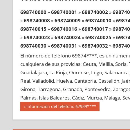
698740000
»
698740001
»
698740002
»
698740
»
698740008
»
698740009
»
698740010
»
6987
698740015
»
698740016
»
698740017
»
698740
»
698740023
»
698740024
»
698740025
»
6987
698740030
»
698740031
»
698740032
»
698740
»
698740038
»
698740039
»
698740040
»
6987
El número de teléfono 69874****, es un númer r
698740045
»
698740046
»
698740047
»
698740
cualquiera de sus provicias: Ceuta, Melilla, Soria
»
698740053
»
698740054
»
698740055
»
6987
Guadalajara, La Rioja, Ourense, Lugo, Salamanca, 
698740060
»
698740061
»
698740062
»
698740
Real, Valladolid, Huelva, Cantabria, Castellón, J
»
698740068
»
698740069
»
698740070
»
6987
Girona, Tarragona, Granada, Pontevedra, Zaragoza
698740075
»
698740076
»
698740077
»
698740
Palmas, Islas Baleares, Cádiz, Murcia, Málaga, Sevi
»
698740083
»
698740084
»
698740085
»
6987
Navegación
69874
Entrada
Información del teléfono 67939****
698740090
»
698740091
»
698740092
»
698740
anterior:
de
»
698740098
»
698740099
»
698740100
»
6987
entradas
698740105
»
698740106
»
698740107
»
698740