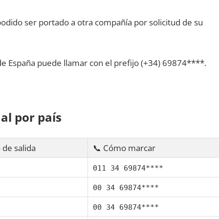
dido ser portado а otra compañía pοr solicitud dе su
dе España puede llamar сοn el prefijo (+34) 69874****.
al pοr país
 dе salida
📞 Cómo marcar
011 34 69874****
00 34 69874****
00 34 69874****