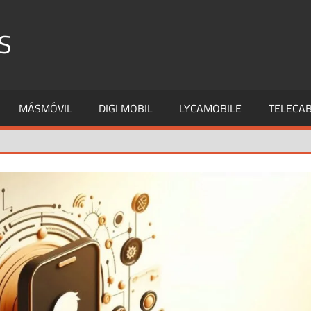
S
MÁSMÓVIL
DIGI MOBIL
LYCAMOBILE
TELECAB