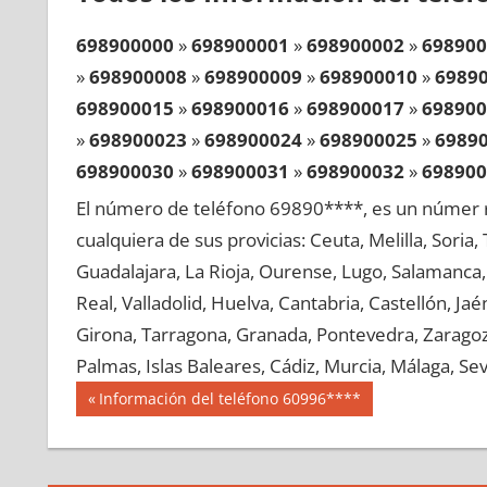
698900000
»
698900001
»
698900002
»
698900
»
698900008
»
698900009
»
698900010
»
6989
698900015
»
698900016
»
698900017
»
698900
»
698900023
»
698900024
»
698900025
»
6989
698900030
»
698900031
»
698900032
»
698900
»
698900038
»
698900039
»
698900040
»
6989
El número de teléfono 69890****, es un númer r
698900045
»
698900046
»
698900047
»
698900
cualquiera de sus provicias: Ceuta, Melilla, Soria
»
698900053
»
698900054
»
698900055
»
6989
Guadalajara, La Rioja, Ourense, Lugo, Salamanca, 
698900060
»
698900061
»
698900062
»
698900
Real, Valladolid, Huelva, Cantabria, Castellón, J
»
698900068
»
698900069
»
698900070
»
6989
Girona, Tarragona, Granada, Pontevedra, Zaragoza
698900075
»
698900076
»
698900077
»
698900
Palmas, Islas Baleares, Cádiz, Murcia, Málaga, Sevi
»
698900083
»
698900084
»
698900085
»
6989
Navegación
69890
Entrada
Información del teléfono 60996****
698900090
»
698900091
»
698900092
»
698900
anterior:
de
»
698900098
»
698900099
»
698900100
»
6989
entradas
698900105
»
698900106
»
698900107
»
698900