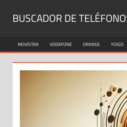
Saltar
al
BUSCADOR DE TELÉFONO
contenido
Identifica
Números
MOVISTAR
VODAFONE
ORANGE
YOIGO
Fijos
y
Móviles