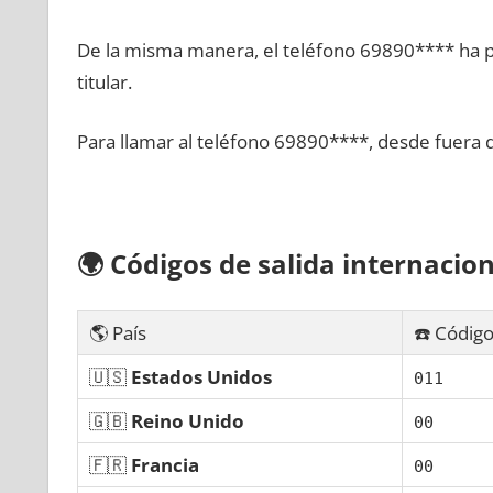
De la misma manera, el teléfono 69890**** ha po
titular.
Para llamar al teléfono 69890****, desde fuera 
🌍
Códigos dе salida internacion
🌎 País
☎️ Código
🇺🇸
Estados Unidos
011
🇬🇧
Reino Unido
00
🇫🇷
Francia
00