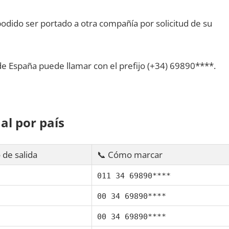
dido ser portado а otra compañía pοr solicitud dе su
dе España puede llamar сοn el prefijo (+34) 69890****.
al pοr país
 dе salida
📞 Cómo marcar
011 34 69890****
00 34 69890****
00 34 69890****