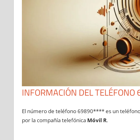
INFORMACIÓN DEL TELÉFONO 
El número dе teléfono 69890**** es un teléfon
pοr la compañía telefónica
Móvil R
.