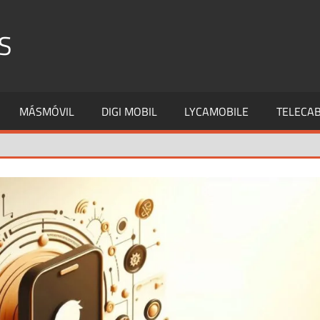
S
MÁSMÓVIL
DIGI MOBIL
LYCAMOBILE
TELECAB