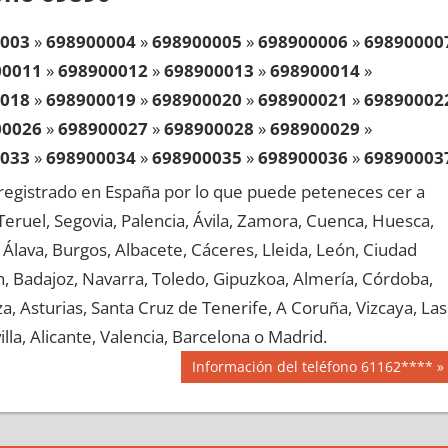
003
»
698900004
»
698900005
»
698900006
»
69890000
00011
»
698900012
»
698900013
»
698900014
»
018
»
698900019
»
698900020
»
698900021
»
69890002
00026
»
698900027
»
698900028
»
698900029
»
033
»
698900034
»
698900035
»
698900036
»
69890003
00041
»
698900042
»
698900043
»
698900044
»
egistrado en España por lo que puede peteneces cer a
048
»
698900049
»
698900050
»
698900051
»
69890005
, Teruel, Segovia, Palencia, Ávila, Zamora, Cuenca, Huesca,
00056
»
698900057
»
698900058
»
698900059
»
Álava, Burgos, Albacete, Cáceres, Lleida, León, Ciudad
063
»
698900064
»
698900065
»
698900066
»
69890006
aén, Badajoz, Navarra, Toledo, Gipuzkoa, Almería, Córdoba,
00071
»
698900072
»
698900073
»
698900074
»
, Asturias, Santa Cruz de Tenerife, A Coruña, Vizcaya, Las
078
»
698900079
»
698900080
»
698900081
»
69890008
lla, Alicante, Valencia, Barcelona o Madrid.
00086
»
698900087
»
698900088
»
698900089
»
Siguiente
Información del teléfono 61162****
093
»
698900094
»
698900095
»
698900096
»
69890009
entrada:
00101
»
698900102
»
698900103
»
698900104
»
108
»
698900109
»
698900110
»
698900111
»
69890011