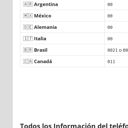
🇦🇷
Argentina
00
🇲🇽
México
00
🇩🇪
Alemania
00
🇮🇹
Italia
00
🇧🇷
Brasil
ο
0021
00
🇨🇦
Canadá
011
Todos los Información del telé