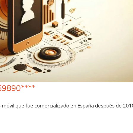
69890****
o móvil quе fue comercializado en España después dе 201