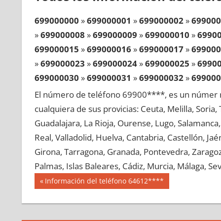
699000000
»
699000001
»
699000002
»
699000
»
699000008
»
699000009
»
699000010
»
6990
699000015
»
699000016
»
699000017
»
699000
»
699000023
»
699000024
»
699000025
»
6990
699000030
»
699000031
»
699000032
»
699000
»
699000038
»
699000039
»
699000040
»
6990
El número de teléfono 69900****, es un númer r
699000045
»
699000046
»
699000047
»
699000
cualquiera de sus provicias: Ceuta, Melilla, Soria
»
699000053
»
699000054
»
699000055
»
6990
Guadalajara, La Rioja, Ourense, Lugo, Salamanca, 
699000060
»
699000061
»
699000062
»
699000
Real, Valladolid, Huelva, Cantabria, Castellón, J
»
699000068
»
699000069
»
699000070
»
6990
Girona, Tarragona, Granada, Pontevedra, Zaragoza
699000075
»
699000076
»
699000077
»
699000
Palmas, Islas Baleares, Cádiz, Murcia, Málaga, Sevi
»
699000083
»
699000084
»
699000085
»
6990
Navegación
69900
Entrada
Información del teléfono 64612****
699000090
»
699000091
»
699000092
»
699000
anterior:
de
»
699000098
»
699000099
»
699000100
»
6990
entradas
699000105
»
699000106
»
699000107
»
699000