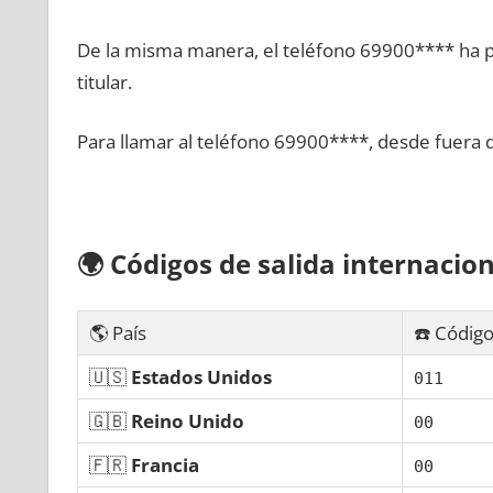
De la misma manera, el teléfono 69900**** ha po
titular.
Para llamar al teléfono 69900****, desde fuera 
🌍
Códigos dе salida internacion
🌎 País
☎️ Código
🇺🇸
Estados Unidos
011
🇬🇧
Reino Unido
00
🇫🇷
Francia
00