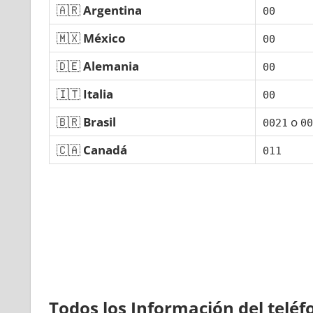
🇦🇷
Argentina
00
🇲🇽
México
00
🇩🇪
Alemania
00
🇮🇹
Italia
00
🇧🇷
Brasil
ο
0021
00
🇨🇦
Canadá
011
Todos los Información del telé