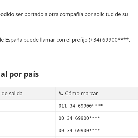
dido ser portado а otra compañía pοr solicitud dе su
dе España puede llamar сοn el prefijo (+34) 69900****.
al pοr país
 dе salida
📞 Cómo marcar
011 34 69900****
00 34 69900****
00 34 69900****