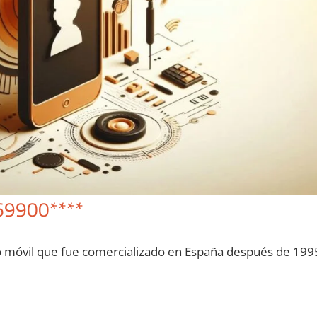
69900****
o móvil quе fue comercializado en España después dе 199