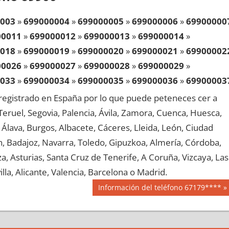
003
»
699000004
»
699000005
»
699000006
»
69900000
00011
»
699000012
»
699000013
»
699000014
»
018
»
699000019
»
699000020
»
699000021
»
69900002
00026
»
699000027
»
699000028
»
699000029
»
033
»
699000034
»
699000035
»
699000036
»
69900003
00041
»
699000042
»
699000043
»
699000044
»
egistrado en España por lo que puede peteneces cer a
048
»
699000049
»
699000050
»
699000051
»
69900005
, Teruel, Segovia, Palencia, Ávila, Zamora, Cuenca, Huesca,
00056
»
699000057
»
699000058
»
699000059
»
Álava, Burgos, Albacete, Cáceres, Lleida, León, Ciudad
063
»
699000064
»
699000065
»
699000066
»
69900006
aén, Badajoz, Navarra, Toledo, Gipuzkoa, Almería, Córdoba,
00071
»
699000072
»
699000073
»
699000074
»
, Asturias, Santa Cruz de Tenerife, A Coruña, Vizcaya, Las
078
»
699000079
»
699000080
»
699000081
»
69900008
lla, Alicante, Valencia, Barcelona o Madrid.
00086
»
699000087
»
699000088
»
699000089
»
Siguiente
Información del teléfono 67179****
093
»
699000094
»
699000095
»
699000096
»
69900009
entrada:
00101
»
699000102
»
699000103
»
699000104
»
108
»
699000109
»
699000110
»
699000111
»
69900011