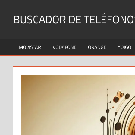
Saltar
al
BUSCADOR DE TELÉFONO
contenido
Identifica
Números
MOVISTAR
VODAFONE
ORANGE
YOIGO
Fijos
y
Móviles