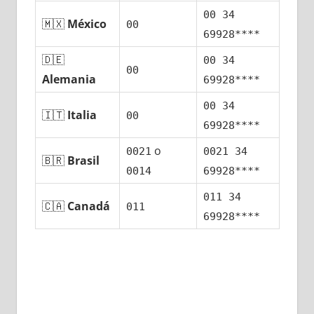
00 34
🇲🇽
México
00
69928****
🇩🇪
00 34
00
Alemania
69928****
00 34
🇮🇹
Italia
00
69928****
ο
0021
0021 34
🇧🇷
Brasil
0014
69928****
011 34
🇨🇦
Canadá
011
69928****