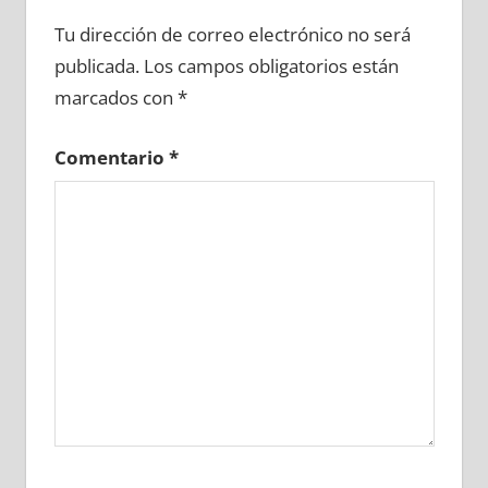
699280081
»
699280082
»
699280083
»
Tu dirección de correo electrónico no será
699280084
»
699280085
»
699280086
»
publicada.
Los campos obligatorios están
699280087
»
699280088
»
699280089
»
marcados con
*
699280090
»
699280091
»
699280092
»
699280093
»
699280094
»
699280095
»
Comentario
*
699280096
»
699280097
»
699280098
»
699280099
»
699280100
»
699280101
»
699280102
»
699280103
»
699280104
»
699280105
»
699280106
»
699280107
»
699280108
»
699280109
»
699280110
»
699280111
»
699280112
»
699280113
»
699280114
»
699280115
»
699280116
»
699280117
»
699280118
»
699280119
»
699280120
»
699280121
»
699280122
»
699280123
»
699280124
»
699280125
»
699280126
»
699280127
»
699280128
»