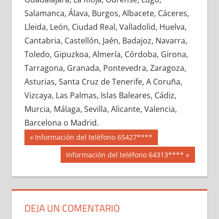
699280033
»
699280034
»
699280035
»
Salamanca, Álava, Burgos, Albacete, Cáceres,
699280036
»
699280037
»
699280038
»
Lleida, León, Ciudad Real, Valladolid, Huelva,
699280039
»
699280040
»
699280041
»
Cantabria, Castellón, Jaén, Badajoz, Navarra,
699280042
»
699280043
»
699280044
»
Toledo, Gipuzkoa, Almería, Córdoba, Girona,
699280045
»
699280046
»
699280047
»
Tarragona, Granada, Pontevedra, Zaragoza,
699280048
»
699280049
»
699280050
»
Asturias, Santa Cruz de Tenerife, A Coruña,
699280051
»
699280052
»
699280053
»
Vizcaya, Las Palmas, Islas Baleares, Cádiz,
699280054
»
699280055
»
699280056
»
Murcia, Málaga, Sevilla, Alicante, Valencia,
699280057
»
699280058
»
699280059
»
Barcelona o Madrid.
699280060
»
699280061
»
699280062
»
Navegación
69928
Entrada
Información del teléfono 65427****
699280063
»
699280064
»
699280065
»
anterior:
de
Siguiente
Información del teléfono 64313****
699280066
»
699280067
»
699280068
»
entrada:
entradas
699280069
»
699280070
»
699280071
»
699280072
»
699280073
»
699280074
»
699280075
»
699280076
»
699280077
»
DEJA UN COMENTARIO
699280078
»
699280079
»
699280080
»