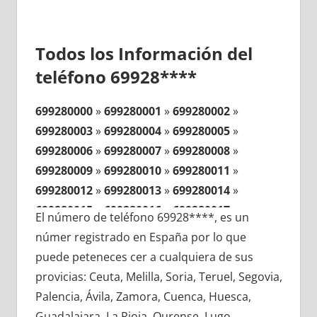
Todos los Información del
teléfono 69928****
699280000
»
699280001
»
699280002
»
699280003
»
699280004
»
699280005
»
699280006
»
699280007
»
699280008
»
699280009
»
699280010
»
699280011
»
699280012
»
699280013
»
699280014
»
699280015
»
699280016
»
699280017
»
El número de teléfono 69928****, es un
699280018
»
699280019
»
699280020
»
númer registrado en España por lo que
699280021
»
699280022
»
699280023
»
puede peteneces cer a cualquiera de sus
699280024
»
699280025
»
699280026
»
provicias: Ceuta, Melilla, Soria, Teruel, Segovia,
699280027
»
699280028
»
699280029
»
Palencia, Ávila, Zamora, Cuenca, Huesca,
699280030
»
699280031
»
699280032
»
Guadalajara, La Rioja, Ourense, Lugo,