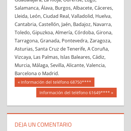
699330033
»
699330034
»
699330035
»
Salamanca, Álava, Burgos, Albacete, Cáceres,
699330036
»
699330037
»
699330038
»
Lleida, León, Ciudad Real, Valladolid, Huelva,
699330039
»
699330040
»
699330041
»
Cantabria, Castellón, Jaén, Badajoz, Navarra,
699330042
»
699330043
»
699330044
»
Toledo, Gipuzkoa, Almería, Córdoba, Girona,
699330045
»
699330046
»
699330047
»
Tarragona, Granada, Pontevedra, Zaragoza,
699330048
»
699330049
»
699330050
»
Asturias, Santa Cruz de Tenerife, A Coruña,
699330051
»
699330052
»
699330053
»
Vizcaya, Las Palmas, Islas Baleares, Cádiz,
699330054
»
699330055
»
699330056
»
Murcia, Málaga, Sevilla, Alicante, Valencia,
699330057
»
699330058
»
699330059
»
Barcelona o Madrid.
699330060
»
699330061
»
699330062
»
Navegación
69933
Entrada
Información del teléfono 68750****
699330063
»
699330064
»
699330065
»
anterior:
de
Siguiente
Información del teléfono 61649****
699330066
»
699330067
»
699330068
»
entrada:
entradas
699330069
»
699330070
»
699330071
»
699330072
»
699330073
»
699330074
»
699330075
»
699330076
»
699330077
»
DEJA UN COMENTARIO
699330078
»
699330079
»
699330080
»