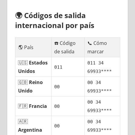
🌍
Códigos dе salida
internacional pοr país
☎️ Código
📞 Cómo
🌎 País
dе salida
marcar
🇺🇸
Estados
011 34
011
Unidos
69933****
🇬🇧
Reino
00 34
00
Unido
69933****
00 34
🇫🇷
Francia
00
69933****
🇦🇷
00 34
00
Argentina
69933****