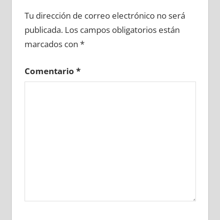
699330081
»
699330082
»
699330083
»
Tu dirección de correo electrónico no será
699330084
»
699330085
»
699330086
»
publicada.
Los campos obligatorios están
699330087
»
699330088
»
699330089
»
marcados con
*
699330090
»
699330091
»
699330092
»
699330093
»
699330094
»
699330095
»
Comentario
*
699330096
»
699330097
»
699330098
»
699330099
»
699330100
»
699330101
»
699330102
»
699330103
»
699330104
»
699330105
»
699330106
»
699330107
»
699330108
»
699330109
»
699330110
»
699330111
»
699330112
»
699330113
»
699330114
»
699330115
»
699330116
»
699330117
»
699330118
»
699330119
»
699330120
»
699330121
»
699330122
»
699330123
»
699330124
»
699330125
»
699330126
»
699330127
»
699330128
»