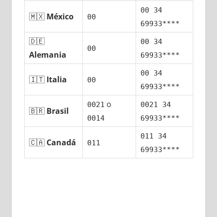
00 34
🇲🇽
México
00
69933****
🇩🇪
00 34
00
Alemania
69933****
00 34
🇮🇹
Italia
00
69933****
ο
0021
0021 34
🇧🇷
Brasil
0014
69933****
011 34
🇨🇦
Canadá
011
69933****