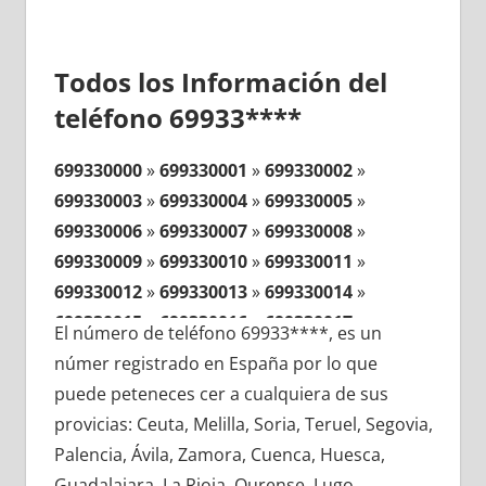
Todos los Información del
teléfono 69933****
699330000
»
699330001
»
699330002
»
699330003
»
699330004
»
699330005
»
699330006
»
699330007
»
699330008
»
699330009
»
699330010
»
699330011
»
699330012
»
699330013
»
699330014
»
699330015
»
699330016
»
699330017
»
El número de teléfono 69933****, es un
699330018
»
699330019
»
699330020
»
númer registrado en España por lo que
699330021
»
699330022
»
699330023
»
puede peteneces cer a cualquiera de sus
699330024
»
699330025
»
699330026
»
provicias: Ceuta, Melilla, Soria, Teruel, Segovia,
699330027
»
699330028
»
699330029
»
Palencia, Ávila, Zamora, Cuenca, Huesca,
699330030
»
699330031
»
699330032
»
Guadalajara, La Rioja, Ourense, Lugo,