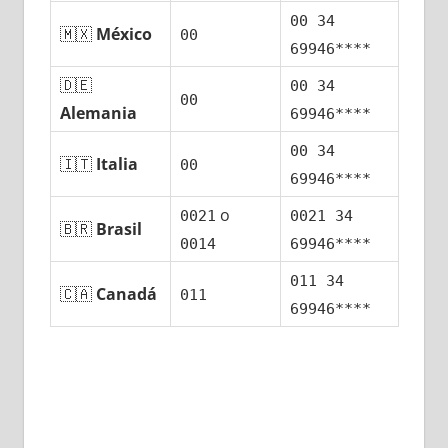
00 34
🇲🇽
México
00
69946****
🇩🇪
00 34
00
Alemania
69946****
00 34
🇮🇹
Italia
00
69946****
ο
0021
0021 34
🇧🇷
Brasil
0014
69946****
011 34
🇨🇦
Canadá
011
69946****