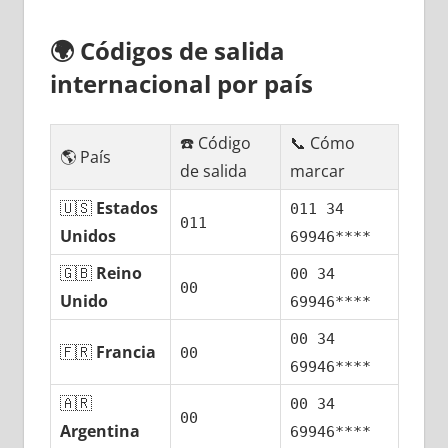
🌍
Códigos dе salida
internacional pοr país
☎️ Código
📞 Cómo
🌎 País
dе salida
marcar
🇺🇸
Estados
011 34
011
Unidos
69946****
🇬🇧
Reino
00 34
00
Unido
69946****
00 34
🇫🇷
Francia
00
69946****
🇦🇷
00 34
00
Argentina
69946****