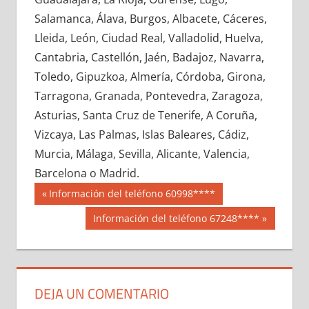
699460033
»
699460034
»
699460035
»
Salamanca, Álava, Burgos, Albacete, Cáceres,
699460036
»
699460037
»
699460038
»
Lleida, León, Ciudad Real, Valladolid, Huelva,
699460039
»
699460040
»
699460041
»
Cantabria, Castellón, Jaén, Badajoz, Navarra,
699460042
»
699460043
»
699460044
»
Toledo, Gipuzkoa, Almería, Córdoba, Girona,
699460045
»
699460046
»
699460047
»
Tarragona, Granada, Pontevedra, Zaragoza,
699460048
»
699460049
»
699460050
»
Asturias, Santa Cruz de Tenerife, A Coruña,
699460051
»
699460052
»
699460053
»
Vizcaya, Las Palmas, Islas Baleares, Cádiz,
699460054
»
699460055
»
699460056
»
Murcia, Málaga, Sevilla, Alicante, Valencia,
699460057
»
699460058
»
699460059
»
Barcelona o Madrid.
699460060
»
699460061
»
699460062
»
Navegación
69946
Entrada
Información del teléfono 60998****
699460063
»
699460064
»
699460065
»
anterior:
de
Siguiente
Información del teléfono 67248****
699460066
»
699460067
»
699460068
»
entrada:
entradas
699460069
»
699460070
»
699460071
»
699460072
»
699460073
»
699460074
»
699460075
»
699460076
»
699460077
»
DEJA UN COMENTARIO
699460078
»
699460079
»
699460080
»