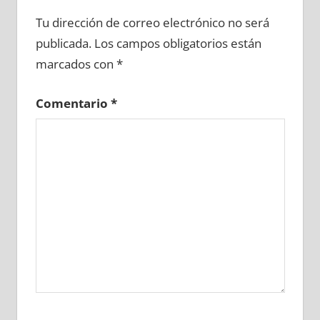
699460081
»
699460082
»
699460083
»
Tu dirección de correo electrónico no será
699460084
»
699460085
»
699460086
»
publicada.
Los campos obligatorios están
699460087
»
699460088
»
699460089
»
marcados con
*
699460090
»
699460091
»
699460092
»
699460093
»
699460094
»
699460095
»
Comentario
*
699460096
»
699460097
»
699460098
»
699460099
»
699460100
»
699460101
»
699460102
»
699460103
»
699460104
»
699460105
»
699460106
»
699460107
»
699460108
»
699460109
»
699460110
»
699460111
»
699460112
»
699460113
»
699460114
»
699460115
»
699460116
»
699460117
»
699460118
»
699460119
»
699460120
»
699460121
»
699460122
»
699460123
»
699460124
»
699460125
»
699460126
»
699460127
»
699460128
»