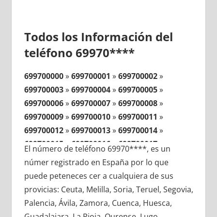
Todos los Información del
teléfono 69970****
699700000
»
699700001
»
699700002
»
699700003
»
699700004
»
699700005
»
699700006
»
699700007
»
699700008
»
699700009
»
699700010
»
699700011
»
699700012
»
699700013
»
699700014
»
699700015
»
699700016
»
699700017
»
El número de teléfono 69970****, es un
699700018
»
699700019
»
699700020
»
númer registrado en España por lo que
699700021
»
699700022
»
699700023
»
puede peteneces cer a cualquiera de sus
699700024
»
699700025
»
699700026
»
provicias: Ceuta, Melilla, Soria, Teruel, Segovia,
699700027
»
699700028
»
699700029
»
Palencia, Ávila, Zamora, Cuenca, Huesca,
699700030
»
699700031
»
699700032
»
Guadalajara, La Rioja, Ourense, Lugo,