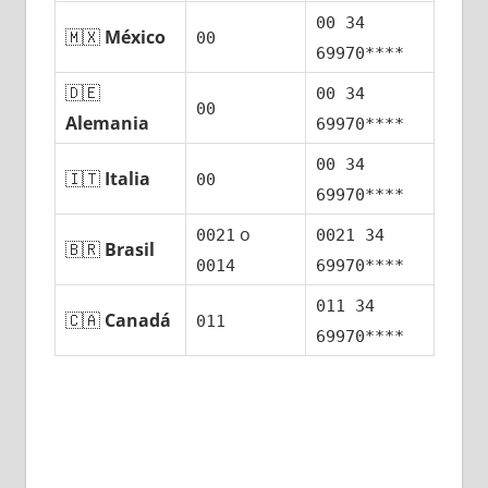
00 34
🇲🇽
México
00
69970****
🇩🇪
00 34
00
Alemania
69970****
00 34
🇮🇹
Italia
00
69970****
ο
0021
0021 34
🇧🇷
Brasil
0014
69970****
011 34
🇨🇦
Canadá
011
69970****