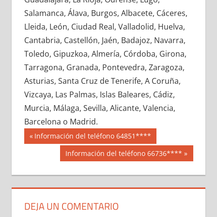
699700033
»
699700034
»
699700035
»
Salamanca, Álava, Burgos, Albacete, Cáceres,
699700036
»
699700037
»
699700038
»
Lleida, León, Ciudad Real, Valladolid, Huelva,
699700039
»
699700040
»
699700041
»
Cantabria, Castellón, Jaén, Badajoz, Navarra,
699700042
»
699700043
»
699700044
»
Toledo, Gipuzkoa, Almería, Córdoba, Girona,
699700045
»
699700046
»
699700047
»
Tarragona, Granada, Pontevedra, Zaragoza,
699700048
»
699700049
»
699700050
»
Asturias, Santa Cruz de Tenerife, A Coruña,
699700051
»
699700052
»
699700053
»
Vizcaya, Las Palmas, Islas Baleares, Cádiz,
699700054
»
699700055
»
699700056
»
Murcia, Málaga, Sevilla, Alicante, Valencia,
699700057
»
699700058
»
699700059
»
Barcelona o Madrid.
699700060
»
699700061
»
699700062
»
Navegación
69970
Entrada
Información del teléfono 64851****
699700063
»
699700064
»
699700065
»
anterior:
de
Siguiente
Información del teléfono 66736****
699700066
»
699700067
»
699700068
»
entrada:
entradas
699700069
»
699700070
»
699700071
»
699700072
»
699700073
»
699700074
»
699700075
»
699700076
»
699700077
»
DEJA UN COMENTARIO
699700078
»
699700079
»
699700080
»