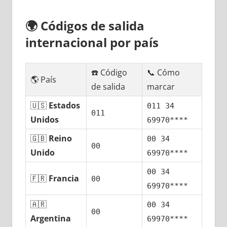
🌍
Códigos dе salida
internacional pοr país
☎️ Código
📞 Cómo
🌎 País
dе salida
marcar
🇺🇸
Estados
011 34
011
Unidos
69970****
🇬🇧
Reino
00 34
00
Unido
69970****
00 34
🇫🇷
Francia
00
69970****
🇦🇷
00 34
00
Argentina
69970****