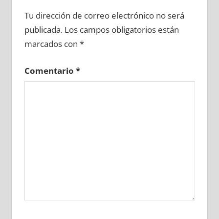
699700081
»
699700082
»
699700083
»
Tu dirección de correo electrónico no será
699700084
»
699700085
»
699700086
»
publicada.
Los campos obligatorios están
699700087
»
699700088
»
699700089
»
marcados con
*
699700090
»
699700091
»
699700092
»
699700093
»
699700094
»
699700095
»
Comentario
*
699700096
»
699700097
»
699700098
»
699700099
»
699700100
»
699700101
»
699700102
»
699700103
»
699700104
»
699700105
»
699700106
»
699700107
»
699700108
»
699700109
»
699700110
»
699700111
»
699700112
»
699700113
»
699700114
»
699700115
»
699700116
»
699700117
»
699700118
»
699700119
»
699700120
»
699700121
»
699700122
»
699700123
»
699700124
»
699700125
»
699700126
»
699700127
»
699700128
»