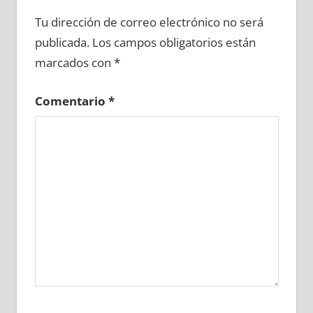
699830081
»
699830082
»
699830083
»
Tu dirección de correo electrónico no será
699830084
»
699830085
»
699830086
»
publicada.
Los campos obligatorios están
699830087
»
699830088
»
699830089
»
marcados con
*
699830090
»
699830091
»
699830092
»
699830093
»
699830094
»
699830095
»
Comentario
*
699830096
»
699830097
»
699830098
»
699830099
»
699830100
»
699830101
»
699830102
»
699830103
»
699830104
»
699830105
»
699830106
»
699830107
»
699830108
»
699830109
»
699830110
»
699830111
»
699830112
»
699830113
»
699830114
»
699830115
»
699830116
»
699830117
»
699830118
»
699830119
»
699830120
»
699830121
»
699830122
»
699830123
»
699830124
»
699830125
»
699830126
»
699830127
»
699830128
»