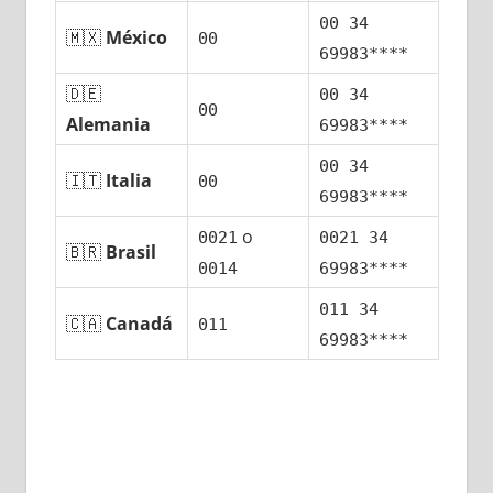
00 34
🇲🇽
México
00
69983****
🇩🇪
00 34
00
Alemania
69983****
00 34
🇮🇹
Italia
00
69983****
ο
0021
0021 34
🇧🇷
Brasil
0014
69983****
011 34
🇨🇦
Canadá
011
69983****