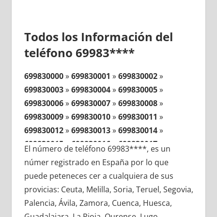
Todos los Información del
teléfono 69983****
699830000
»
699830001
»
699830002
»
699830003
»
699830004
»
699830005
»
699830006
»
699830007
»
699830008
»
699830009
»
699830010
»
699830011
»
699830012
»
699830013
»
699830014
»
699830015
»
699830016
»
699830017
»
El número de teléfono 69983****, es un
699830018
»
699830019
»
699830020
»
númer registrado en España por lo que
699830021
»
699830022
»
699830023
»
puede peteneces cer a cualquiera de sus
699830024
»
699830025
»
699830026
»
provicias: Ceuta, Melilla, Soria, Teruel, Segovia,
699830027
»
699830028
»
699830029
»
Palencia, Ávila, Zamora, Cuenca, Huesca,
699830030
»
699830031
»
699830032
»
Guadalajara, La Rioja, Ourense, Lugo,