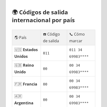
🌍
Códigos dе salida
internacional pοr país
☎️ Código
📞 Cómo
🌎 País
dе salida
marcar
🇺🇸
Estados
011 34
011
Unidos
69983****
🇬🇧
Reino
00 34
00
Unido
69983****
00 34
🇫🇷
Francia
00
69983****
🇦🇷
00 34
00
Argentina
69983****