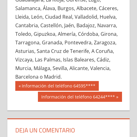
699830033
»
699830034
»
699830035
»
Salamanca, Álava, Burgos, Albacete, Cáceres,
699830036
»
699830037
»
699830038
»
Lleida, León, Ciudad Real, Valladolid, Huelva,
699830039
»
699830040
»
699830041
»
Cantabria, Castellón, Jaén, Badajoz, Navarra,
699830042
»
699830043
»
699830044
»
Toledo, Gipuzkoa, Almería, Córdoba, Girona,
699830045
»
699830046
»
699830047
»
Tarragona, Granada, Pontevedra, Zaragoza,
699830048
»
699830049
»
699830050
»
Asturias, Santa Cruz de Tenerife, A Coruña,
699830051
»
699830052
»
699830053
»
Vizcaya, Las Palmas, Islas Baleares, Cádiz,
699830054
»
699830055
»
699830056
»
Murcia, Málaga, Sevilla, Alicante, Valencia,
699830057
»
699830058
»
699830059
»
Barcelona o Madrid.
699830060
»
699830061
»
699830062
»
Navegación
69983
Entrada
Información del teléfono 64595****
699830063
»
699830064
»
699830065
»
anterior:
de
Siguiente
Información del teléfono 64244****
699830066
»
699830067
»
699830068
»
entrada:
entradas
699830069
»
699830070
»
699830071
»
699830072
»
699830073
»
699830074
»
699830075
»
699830076
»
699830077
»
DEJA UN COMENTARIO
699830078
»
699830079
»
699830080
»