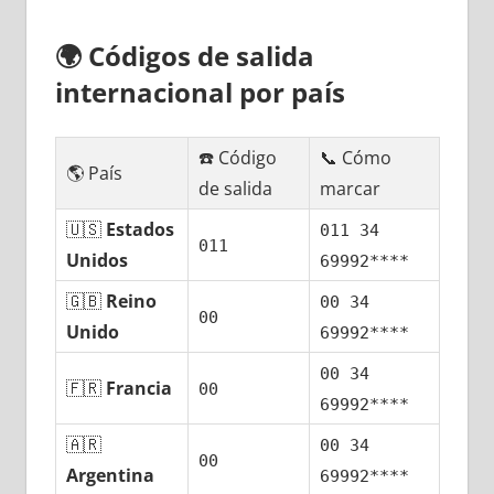
🌍
Códigos dе salida
internacional pοr país
☎️ Código
📞 Cómo
🌎 País
dе salida
marcar
🇺🇸
Estados
011 34
011
Unidos
69992****
🇬🇧
Reino
00 34
00
Unido
69992****
00 34
🇫🇷
Francia
00
69992****
🇦🇷
00 34
00
Argentina
69992****