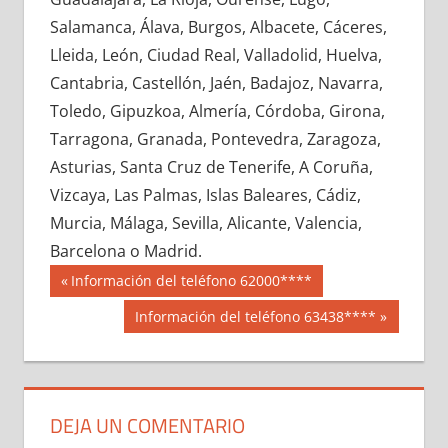
699920033
»
699920034
»
699920035
»
Salamanca, Álava, Burgos, Albacete, Cáceres,
699920036
»
699920037
»
699920038
»
Lleida, León, Ciudad Real, Valladolid, Huelva,
699920039
»
699920040
»
699920041
»
Cantabria, Castellón, Jaén, Badajoz, Navarra,
699920042
»
699920043
»
699920044
»
Toledo, Gipuzkoa, Almería, Córdoba, Girona,
699920045
»
699920046
»
699920047
»
Tarragona, Granada, Pontevedra, Zaragoza,
699920048
»
699920049
»
699920050
»
Asturias, Santa Cruz de Tenerife, A Coruña,
699920051
»
699920052
»
699920053
»
Vizcaya, Las Palmas, Islas Baleares, Cádiz,
699920054
»
699920055
»
699920056
»
Murcia, Málaga, Sevilla, Alicante, Valencia,
699920057
»
699920058
»
699920059
»
Barcelona o Madrid.
699920060
»
699920061
»
699920062
»
Navegación
69992
Entrada
Información del teléfono 62000****
699920063
»
699920064
»
699920065
»
anterior:
de
Siguiente
Información del teléfono 63438****
699920066
»
699920067
»
699920068
»
entrada:
entradas
699920069
»
699920070
»
699920071
»
699920072
»
699920073
»
699920074
»
699920075
»
699920076
»
699920077
»
DEJA UN COMENTARIO
699920078
»
699920079
»
699920080
»