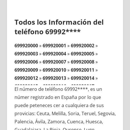
Todos los Información del
teléfono 69992****
699920000
»
699920001
»
699920002
»
699920003
»
699920004
»
699920005
»
699920006
»
699920007
»
699920008
»
699920009
»
699920010
»
699920011
»
699920012
»
699920013
»
699920014
»
699920015
»
699920016
»
699920017
»
El número de teléfono 69992****, es un
699920018
»
699920019
»
699920020
»
númer registrado en España por lo que
699920021
»
699920022
»
699920023
»
puede peteneces cer a cualquiera de sus
699920024
»
699920025
»
699920026
»
provicias: Ceuta, Melilla, Soria, Teruel, Segovia,
699920027
»
699920028
»
699920029
»
Palencia, Ávila, Zamora, Cuenca, Huesca,
699920030
»
699920031
»
699920032
»
Guadalajara, La Rioja, Ourense, Lugo,