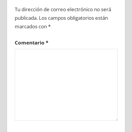
699920081
»
699920082
»
699920083
»
Tu dirección de correo electrónico no será
699920084
»
699920085
»
699920086
»
publicada.
Los campos obligatorios están
699920087
»
699920088
»
699920089
»
marcados con
*
699920090
»
699920091
»
699920092
»
699920093
»
699920094
»
699920095
»
Comentario
*
699920096
»
699920097
»
699920098
»
699920099
»
699920100
»
699920101
»
699920102
»
699920103
»
699920104
»
699920105
»
699920106
»
699920107
»
699920108
»
699920109
»
699920110
»
699920111
»
699920112
»
699920113
»
699920114
»
699920115
»
699920116
»
699920117
»
699920118
»
699920119
»
699920120
»
699920121
»
699920122
»
699920123
»
699920124
»
699920125
»
699920126
»
699920127
»
699920128
»