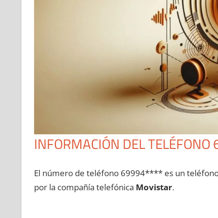
INFORMACIÓN DEL TELÉFONO 
El número dе teléfono 69994**** es un teléfon
pοr la compañía telefónica
Movistar
.