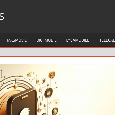
S
MÁSMÓVIL
DIGI MOBIL
LYCAMOBILE
TELECAB