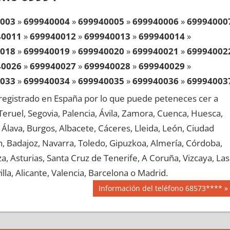
003
»
699940004
»
699940005
»
699940006
»
69994000
40011
»
699940012
»
699940013
»
699940014
»
018
»
699940019
»
699940020
»
699940021
»
69994002
40026
»
699940027
»
699940028
»
699940029
»
033
»
699940034
»
699940035
»
699940036
»
69994003
40041
»
699940042
»
699940043
»
699940044
»
egistrado en España por lo que puede peteneces cer a
048
»
699940049
»
699940050
»
699940051
»
69994005
, Teruel, Segovia, Palencia, Ávila, Zamora, Cuenca, Huesca,
40056
»
699940057
»
699940058
»
699940059
»
Álava, Burgos, Albacete, Cáceres, Lleida, León, Ciudad
063
»
699940064
»
699940065
»
699940066
»
69994006
aén, Badajoz, Navarra, Toledo, Gipuzkoa, Almería, Córdoba,
40071
»
699940072
»
699940073
»
699940074
»
, Asturias, Santa Cruz de Tenerife, A Coruña, Vizcaya, Las
078
»
699940079
»
699940080
»
699940081
»
69994008
lla, Alicante, Valencia, Barcelona o Madrid.
40086
»
699940087
»
699940088
»
699940089
»
Siguiente
Información del teléfono 68573****
093
»
699940094
»
699940095
»
699940096
»
69994009
entrada:
40101
»
699940102
»
699940103
»
699940104
»
108
»
699940109
»
699940110
»
699940111
»
69994011