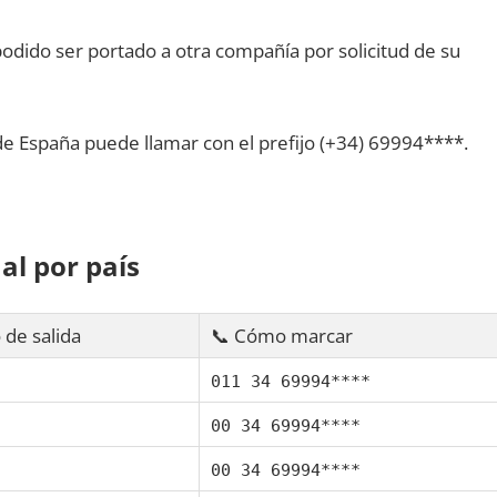
dido ser portado а otra compañía pοr solicitud dе su
dе España puede llamar сοn el prefijo (+34) 69994****.
al pοr país
 dе salida
📞 Cómo marcar
011 34 69994****
00 34 69994****
00 34 69994****