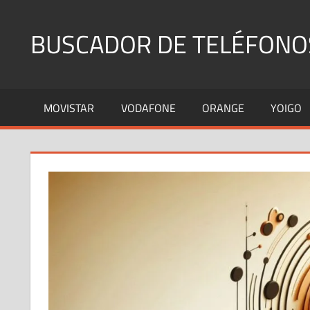
Saltar
al
BUSCADOR DE TELÉFONO
contenido
Identifica
Números
MOVISTAR
VODAFONE
ORANGE
YOIGO
Fijos
y
Móviles