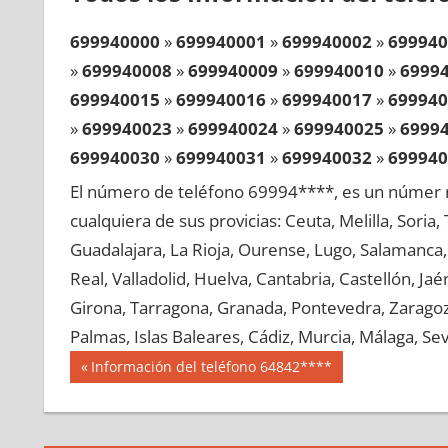
699940000
»
699940001
»
699940002
»
699940
»
699940008
»
699940009
»
699940010
»
6999
699940015
»
699940016
»
699940017
»
699940
»
699940023
»
699940024
»
699940025
»
6999
699940030
»
699940031
»
699940032
»
699940
»
699940038
»
699940039
»
699940040
»
6999
El número de teléfono 69994****, es un númer r
699940045
»
699940046
»
699940047
»
699940
cualquiera de sus provicias: Ceuta, Melilla, Soria
»
699940053
»
699940054
»
699940055
»
6999
Guadalajara, La Rioja, Ourense, Lugo, Salamanca, 
699940060
»
699940061
»
699940062
»
699940
Real, Valladolid, Huelva, Cantabria, Castellón, J
»
699940068
»
699940069
»
699940070
»
6999
Girona, Tarragona, Granada, Pontevedra, Zaragoza
699940075
»
699940076
»
699940077
»
699940
Palmas, Islas Baleares, Cádiz, Murcia, Málaga, Sevi
»
699940083
»
699940084
»
699940085
»
6999
Navegación
69994
Entrada
Información del teléfono 64842****
699940090
»
699940091
»
699940092
»
699940
anterior:
de
»
699940098
»
699940099
»
699940100
»
6999
entradas
699940105
»
699940106
»
699940107
»
699940