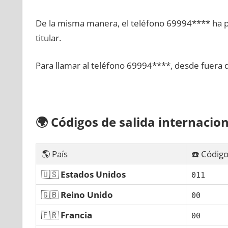
De la misma manera, el teléfono 69994**** ha po
titular.
Para llamar al teléfono 69994****, desde fuera 
🌍
Códigos dе salida internacion
🌎 País
☎️ Código
🇺🇸
Estados Unidos
011
🇬🇧
Reino Unido
00
🇫🇷
Francia
00