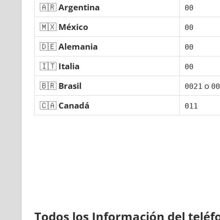
🇦🇷
Argentina
00
🇲🇽
México
00
🇩🇪
Alemania
00
🇮🇹
Italia
00
🇧🇷
Brasil
ο
0021
00
🇨🇦
Canadá
011
Todos los Información del telé