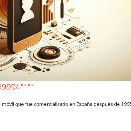
69994****
o móvil quе fue comercializado en España después dе 199