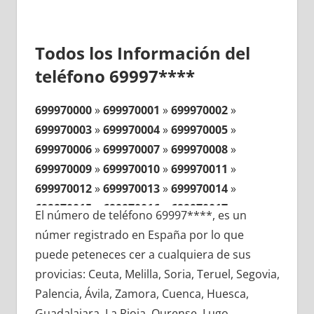
Todos los Información del
teléfono 69997****
699970000
»
699970001
»
699970002
»
699970003
»
699970004
»
699970005
»
699970006
»
699970007
»
699970008
»
699970009
»
699970010
»
699970011
»
699970012
»
699970013
»
699970014
»
699970015
»
699970016
»
699970017
»
El número de teléfono 69997****, es un
699970018
»
699970019
»
699970020
»
númer registrado en España por lo que
699970021
»
699970022
»
699970023
»
puede peteneces cer a cualquiera de sus
699970024
»
699970025
»
699970026
»
provicias: Ceuta, Melilla, Soria, Teruel, Segovia,
699970027
»
699970028
»
699970029
»
Palencia, Ávila, Zamora, Cuenca, Huesca,
699970030
»
699970031
»
699970032
»
Guadalajara, La Rioja, Ourense, Lugo,