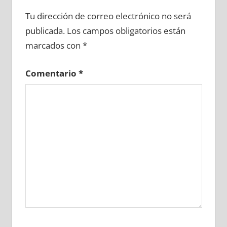
699970081
»
699970082
»
699970083
»
Tu dirección de correo electrónico no será
699970084
»
699970085
»
699970086
»
publicada.
Los campos obligatorios están
699970087
»
699970088
»
699970089
»
marcados con
*
699970090
»
699970091
»
699970092
»
699970093
»
699970094
»
699970095
»
Comentario
*
699970096
»
699970097
»
699970098
»
699970099
»
699970100
»
699970101
»
699970102
»
699970103
»
699970104
»
699970105
»
699970106
»
699970107
»
699970108
»
699970109
»
699970110
»
699970111
»
699970112
»
699970113
»
699970114
»
699970115
»
699970116
»
699970117
»
699970118
»
699970119
»
699970120
»
699970121
»
699970122
»
699970123
»
699970124
»
699970125
»
699970126
»
699970127
»
699970128
»