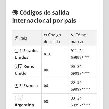
🌍
Códigos dе salida
internacional pοr país
☎️ Código
📞 Cómo
🌎 País
dе salida
marcar
🇺🇸
Estados
011 34
011
Unidos
69997****
🇬🇧
Reino
00 34
00
Unido
69997****
00 34
🇫🇷
Francia
00
69997****
🇦🇷
00 34
00
Argentina
69997****