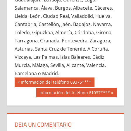
699970033
»
699970034
»
699970035
»
Salamanca, Álava, Burgos, Albacete, Cáceres,
699970036
»
699970037
»
699970038
»
Lleida, León, Ciudad Real, Valladolid, Huelva,
699970039
»
699970040
»
699970041
»
Cantabria, Castellón, Jaén, Badajoz, Navarra,
699970042
»
699970043
»
699970044
»
Toledo, Gipuzkoa, Almería, Córdoba, Girona,
699970045
»
699970046
»
699970047
»
Tarragona, Granada, Pontevedra, Zaragoza,
699970048
»
699970049
»
699970050
»
Asturias, Santa Cruz de Tenerife, A Coruña,
699970051
»
699970052
»
699970053
»
Vizcaya, Las Palmas, Islas Baleares, Cádiz,
699970054
»
699970055
»
699970056
»
Murcia, Málaga, Sevilla, Alicante, Valencia,
699970057
»
699970058
»
699970059
»
Barcelona o Madrid.
699970060
»
699970061
»
699970062
»
Navegación
69997
Entrada
Información del teléfono 69375****
699970063
»
699970064
»
699970065
»
anterior:
de
Siguiente
Información del teléfono 61037****
699970066
»
699970067
»
699970068
»
entrada:
entradas
699970069
»
699970070
»
699970071
»
699970072
»
699970073
»
699970074
»
699970075
»
699970076
»
699970077
»
DEJA UN COMENTARIO
699970078
»
699970079
»
699970080
»