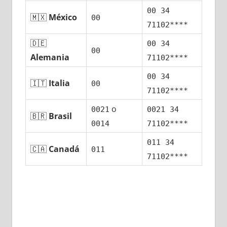
00 34
🇲🇽
México
00
71102****
🇩🇪
00 34
00
Alemania
71102****
00 34
🇮🇹
Italia
00
71102****
ο
0021
0021 34
🇧🇷
Brasil
0014
71102****
011 34
🇨🇦
Canadá
011
71102****