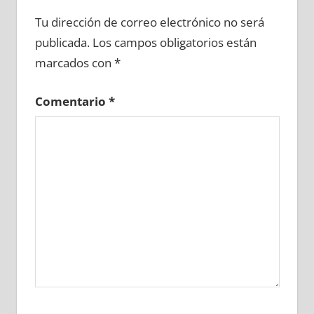
711020081
»
711020082
»
711020083
»
Tu dirección de correo electrónico no será
711020084
»
711020085
»
711020086
»
publicada.
Los campos obligatorios están
711020087
»
711020088
»
711020089
»
marcados con
*
711020090
»
711020091
»
711020092
»
711020093
»
711020094
»
711020095
»
Comentario
*
711020096
»
711020097
»
711020098
»
711020099
»
711020100
»
711020101
»
711020102
»
711020103
»
711020104
»
711020105
»
711020106
»
711020107
»
711020108
»
711020109
»
711020110
»
711020111
»
711020112
»
711020113
»
711020114
»
711020115
»
711020116
»
711020117
»
711020118
»
711020119
»
711020120
»
711020121
»
711020122
»
711020123
»
711020124
»
711020125
»
711020126
»
711020127
»
711020128
»