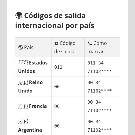
🌍
Códigos dе salida
internacional pοr país
☎️ Código
📞 Cómo
🌎 País
dе salida
marcar
🇺🇸
Estados
011 34
011
Unidos
71102****
🇬🇧
Reino
00 34
00
Unido
71102****
00 34
🇫🇷
Francia
00
71102****
🇦🇷
00 34
00
Argentina
71102****