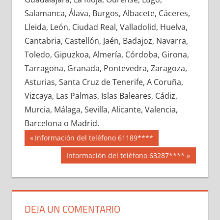
711020033
»
711020034
»
711020035
»
Salamanca, Álava, Burgos, Albacete, Cáceres,
711020036
»
711020037
»
711020038
»
Lleida, León, Ciudad Real, Valladolid, Huelva,
711020039
»
711020040
»
711020041
»
Cantabria, Castellón, Jaén, Badajoz, Navarra,
711020042
»
711020043
»
711020044
»
Toledo, Gipuzkoa, Almería, Córdoba, Girona,
711020045
»
711020046
»
711020047
»
Tarragona, Granada, Pontevedra, Zaragoza,
711020048
»
711020049
»
711020050
»
Asturias, Santa Cruz de Tenerife, A Coruña,
711020051
»
711020052
»
711020053
»
Vizcaya, Las Palmas, Islas Baleares, Cádiz,
711020054
»
711020055
»
711020056
»
Murcia, Málaga, Sevilla, Alicante, Valencia,
711020057
»
711020058
»
711020059
»
Barcelona o Madrid.
711020060
»
711020061
»
711020062
»
Navegación
71102
Entrada
Información del teléfono 61189****
711020063
»
711020064
»
711020065
»
anterior:
de
Siguiente
Información del teléfono 63287****
711020066
»
711020067
»
711020068
»
entrada:
entradas
711020069
»
711020070
»
711020071
»
711020072
»
711020073
»
711020074
»
711020075
»
711020076
»
711020077
»
DEJA UN COMENTARIO
711020078
»
711020079
»
711020080
»