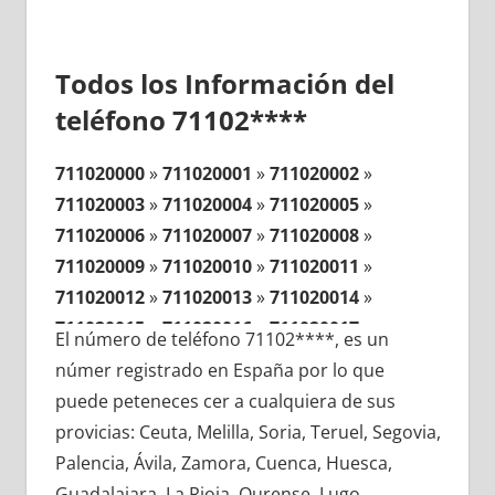
Todos los Información del
teléfono 71102****
711020000
»
711020001
»
711020002
»
711020003
»
711020004
»
711020005
»
711020006
»
711020007
»
711020008
»
711020009
»
711020010
»
711020011
»
711020012
»
711020013
»
711020014
»
711020015
»
711020016
»
711020017
»
El número de teléfono 71102****, es un
711020018
»
711020019
»
711020020
»
númer registrado en España por lo que
711020021
»
711020022
»
711020023
»
puede peteneces cer a cualquiera de sus
711020024
»
711020025
»
711020026
»
provicias: Ceuta, Melilla, Soria, Teruel, Segovia,
711020027
»
711020028
»
711020029
»
Palencia, Ávila, Zamora, Cuenca, Huesca,
711020030
»
711020031
»
711020032
»
Guadalajara, La Rioja, Ourense, Lugo,