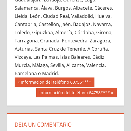
711140033
»
711140034
»
711140035
»
Salamanca, Álava, Burgos, Albacete, Cáceres,
711140036
»
711140037
»
711140038
»
Lleida, León, Ciudad Real, Valladolid, Huelva,
711140039
»
711140040
»
711140041
»
Cantabria, Castellón, Jaén, Badajoz, Navarra,
711140042
»
711140043
»
711140044
»
Toledo, Gipuzkoa, Almería, Córdoba, Girona,
711140045
»
711140046
»
711140047
»
Tarragona, Granada, Pontevedra, Zaragoza,
711140048
»
711140049
»
711140050
»
Asturias, Santa Cruz de Tenerife, A Coruña,
711140051
»
711140052
»
711140053
»
Vizcaya, Las Palmas, Islas Baleares, Cádiz,
711140054
»
711140055
»
711140056
»
Murcia, Málaga, Sevilla, Alicante, Valencia,
711140057
»
711140058
»
711140059
»
Barcelona o Madrid.
711140060
»
711140061
»
711140062
»
Navegación
71114
Entrada
Información del teléfono 60756****
711140063
»
711140064
»
711140065
»
anterior:
de
Siguiente
Información del teléfono 64758****
711140066
»
711140067
»
711140068
»
entrada:
entradas
711140069
»
711140070
»
711140071
»
711140072
»
711140073
»
711140074
»
711140075
»
711140076
»
711140077
»
DEJA UN COMENTARIO
711140078
»
711140079
»
711140080
»