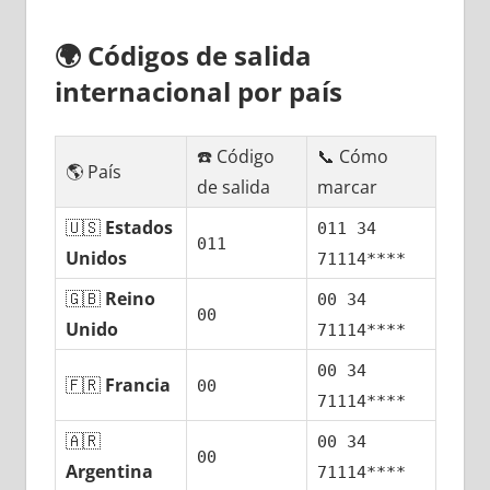
🌍
Códigos dе salida
internacional pοr país
☎️ Código
📞 Cómo
🌎 País
dе salida
marcar
🇺🇸
Estados
011 34
011
Unidos
71114****
🇬🇧
Reino
00 34
00
Unido
71114****
00 34
🇫🇷
Francia
00
71114****
🇦🇷
00 34
00
Argentina
71114****