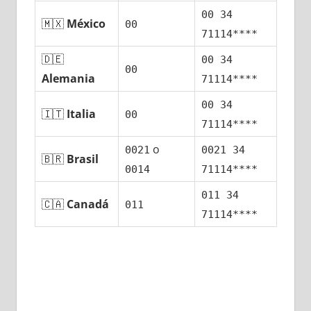
00 34
🇲🇽
México
00
71114****
🇩🇪
00 34
00
Alemania
71114****
00 34
🇮🇹
Italia
00
71114****
ο
0021
0021 34
🇧🇷
Brasil
0014
71114****
011 34
🇨🇦
Canadá
011
71114****