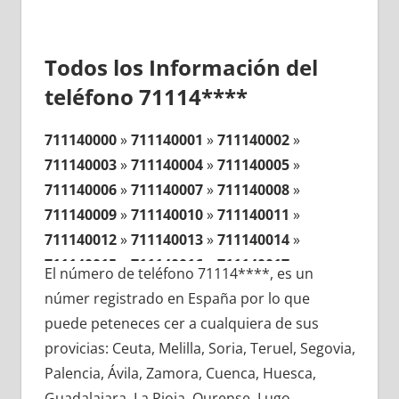
Todos los Información del
teléfono 71114****
711140000
»
711140001
»
711140002
»
711140003
»
711140004
»
711140005
»
711140006
»
711140007
»
711140008
»
711140009
»
711140010
»
711140011
»
711140012
»
711140013
»
711140014
»
711140015
»
711140016
»
711140017
»
El número de teléfono 71114****, es un
711140018
»
711140019
»
711140020
»
númer registrado en España por lo que
711140021
»
711140022
»
711140023
»
puede peteneces cer a cualquiera de sus
711140024
»
711140025
»
711140026
»
provicias: Ceuta, Melilla, Soria, Teruel, Segovia,
711140027
»
711140028
»
711140029
»
Palencia, Ávila, Zamora, Cuenca, Huesca,
711140030
»
711140031
»
711140032
»
Guadalajara, La Rioja, Ourense, Lugo,