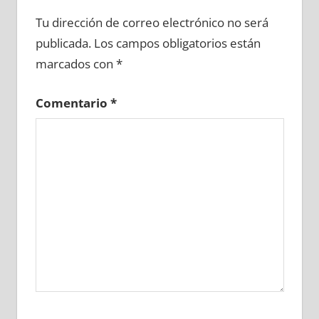
711140081
»
711140082
»
711140083
»
Tu dirección de correo electrónico no será
711140084
»
711140085
»
711140086
»
publicada.
Los campos obligatorios están
711140087
»
711140088
»
711140089
»
marcados con
*
711140090
»
711140091
»
711140092
»
711140093
»
711140094
»
711140095
»
Comentario
*
711140096
»
711140097
»
711140098
»
711140099
»
711140100
»
711140101
»
711140102
»
711140103
»
711140104
»
711140105
»
711140106
»
711140107
»
711140108
»
711140109
»
711140110
»
711140111
»
711140112
»
711140113
»
711140114
»
711140115
»
711140116
»
711140117
»
711140118
»
711140119
»
711140120
»
711140121
»
711140122
»
711140123
»
711140124
»
711140125
»
711140126
»
711140127
»
711140128
»