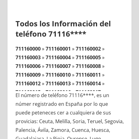
Todos los Información del
teléfono 71116****
711160000
»
711160001
»
711160002
»
711160003
»
711160004
»
711160005
»
711160006
»
711160007
»
711160008
»
711160009
»
711160010
»
711160011
»
711160012
»
711160013
»
711160014
»
711160015
»
711160016
»
711160017
»
El número de teléfono 71116****, es un
711160018
»
711160019
»
711160020
»
númer registrado en España por lo que
711160021
»
711160022
»
711160023
»
puede peteneces cer a cualquiera de sus
711160024
»
711160025
»
711160026
»
provicias: Ceuta, Melilla, Soria, Teruel, Segovia,
711160027
»
711160028
»
711160029
»
Palencia, Ávila, Zamora, Cuenca, Huesca,
711160030
»
711160031
»
711160032
»
Guadalajara, La Rioja, Ourense, Lugo,