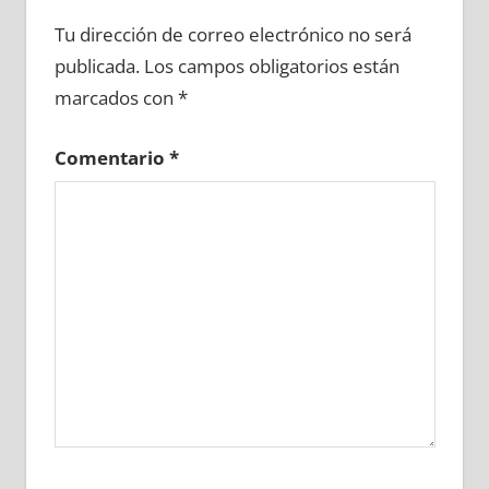
711160081
»
711160082
»
711160083
»
Tu dirección de correo electrónico no será
711160084
»
711160085
»
711160086
»
publicada.
Los campos obligatorios están
711160087
»
711160088
»
711160089
»
marcados con
*
711160090
»
711160091
»
711160092
»
711160093
»
711160094
»
711160095
»
Comentario
*
711160096
»
711160097
»
711160098
»
711160099
»
711160100
»
711160101
»
711160102
»
711160103
»
711160104
»
711160105
»
711160106
»
711160107
»
711160108
»
711160109
»
711160110
»
711160111
»
711160112
»
711160113
»
711160114
»
711160115
»
711160116
»
711160117
»
711160118
»
711160119
»
711160120
»
711160121
»
711160122
»
711160123
»
711160124
»
711160125
»
711160126
»
711160127
»
711160128
»