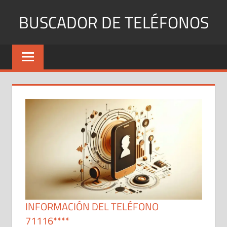
Saltar
BUSCADOR DE TELÉFONOS
al
contenido
Identifica
Números
Fijos
y
Móviles
INFORMACIÓN DEL TELÉFONO
71116****