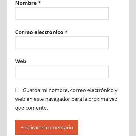
Nombre
*
711160129
»
711160130
»
711160131
»
711160132
»
711160133
»
711160134
»
711160135
»
711160136
»
711160137
»
711160138
»
711160139
»
711160140
»
Correo electrónico
*
711160141
»
711160142
»
711160143
»
711160144
»
711160145
»
711160146
»
711160147
»
711160148
»
711160149
»
Web
711160150
»
711160151
»
711160152
»
711160153
»
711160154
»
711160155
»
711160156
»
711160157
»
711160158
»
Guarda mi nombre, correo electrónico y
711160159
»
711160160
»
711160161
»
711160162
»
711160163
»
711160164
»
web en este navegador para la próxima vez
711160165
»
711160166
»
711160167
»
que comente.
711160168
»
711160169
»
711160170
»
711160171
»
711160172
»
711160173
»
711160174
»
711160175
»
711160176
»