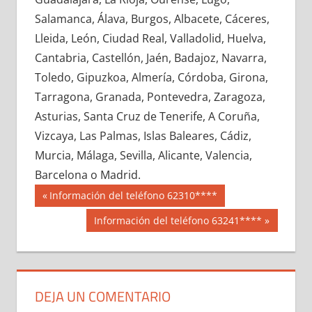
711310033
»
711310034
»
711310035
»
Salamanca, Álava, Burgos, Albacete, Cáceres,
711310036
»
711310037
»
711310038
»
Lleida, León, Ciudad Real, Valladolid, Huelva,
711310039
»
711310040
»
711310041
»
Cantabria, Castellón, Jaén, Badajoz, Navarra,
711310042
»
711310043
»
711310044
»
Toledo, Gipuzkoa, Almería, Córdoba, Girona,
711310045
»
711310046
»
711310047
»
Tarragona, Granada, Pontevedra, Zaragoza,
711310048
»
711310049
»
711310050
»
Asturias, Santa Cruz de Tenerife, A Coruña,
711310051
»
711310052
»
711310053
»
Vizcaya, Las Palmas, Islas Baleares, Cádiz,
711310054
»
711310055
»
711310056
»
Murcia, Málaga, Sevilla, Alicante, Valencia,
711310057
»
711310058
»
711310059
»
Barcelona o Madrid.
711310060
»
711310061
»
711310062
»
Navegación
71131
Entrada
Información del teléfono 62310****
711310063
»
711310064
»
711310065
»
anterior:
de
Siguiente
Información del teléfono 63241****
711310066
»
711310067
»
711310068
»
entrada:
entradas
711310069
»
711310070
»
711310071
»
711310072
»
711310073
»
711310074
»
711310075
»
711310076
»
711310077
»
DEJA UN COMENTARIO
711310078
»
711310079
»
711310080
»