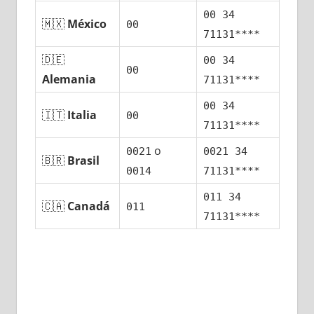
00 34
🇲🇽
México
00
71131****
🇩🇪
00 34
00
Alemania
71131****
00 34
🇮🇹
Italia
00
71131****
ο
0021
0021 34
🇧🇷
Brasil
0014
71131****
011 34
🇨🇦
Canadá
011
71131****