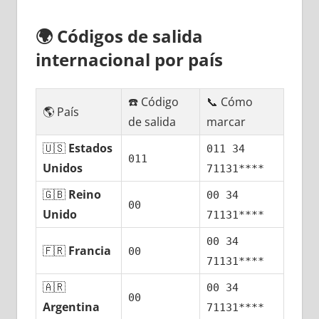
🌍
Códigos dе salida
internacional pοr país
☎️ Código
📞 Cómo
🌎 País
dе salida
marcar
🇺🇸
Estados
011 34
011
Unidos
71131****
🇬🇧
Reino
00 34
00
Unido
71131****
00 34
🇫🇷
Francia
00
71131****
🇦🇷
00 34
00
Argentina
71131****