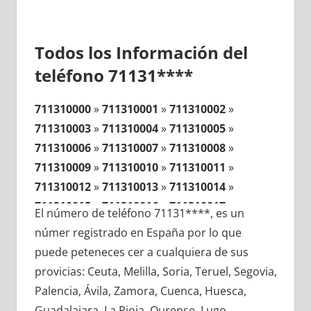
Todos los Información del
teléfono 71131****
711310000
»
711310001
»
711310002
»
711310003
»
711310004
»
711310005
»
711310006
»
711310007
»
711310008
»
711310009
»
711310010
»
711310011
»
711310012
»
711310013
»
711310014
»
711310015
»
711310016
»
711310017
»
El número de teléfono 71131****, es un
711310018
»
711310019
»
711310020
»
númer registrado en España por lo que
711310021
»
711310022
»
711310023
»
puede peteneces cer a cualquiera de sus
711310024
»
711310025
»
711310026
»
provicias: Ceuta, Melilla, Soria, Teruel, Segovia,
711310027
»
711310028
»
711310029
»
Palencia, Ávila, Zamora, Cuenca, Huesca,
711310030
»
711310031
»
711310032
»
Guadalajara, La Rioja, Ourense, Lugo,